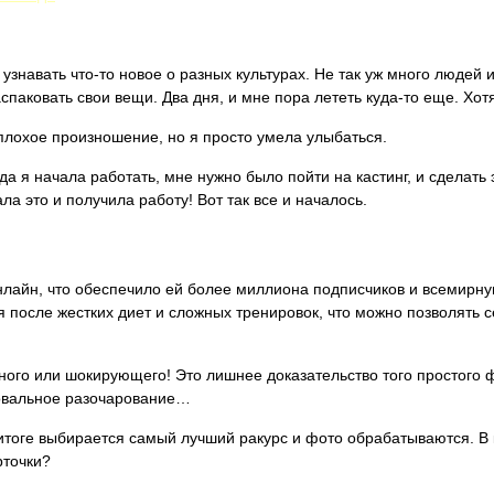
узнавать что-то новое о разных культурах. Не так уж много людей 
паковать свои вещи. Два дня, и мне пора лететь куда-то еще. Хот
плохое произношение, но я просто умела улыбаться.
гда я начала работать, мне нужно было пойти на кастинг, и сделать
ала это и получила работу! Вот так все и началось.
нлайн, что обеспечило ей более миллиона подписчиков и всемирну
 после жестких диет и сложных тренировок, что можно позволять 
ного или шокирующего! Это лишнее доказательство того простого ф
 повальное разочарование…
 итоге выбирается самый лучший ракурс и фото обрабатываются. В 
рточки?