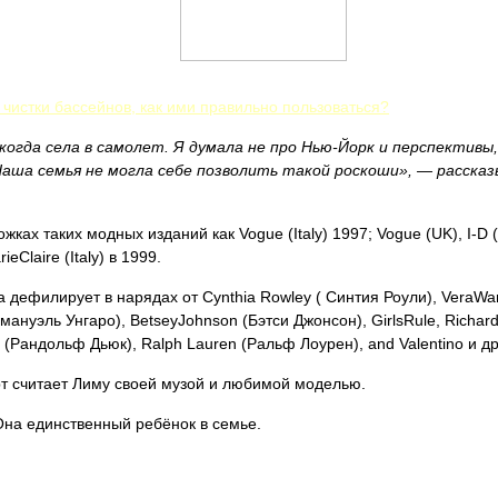
чистки бассейнов, как ими правильно пользоваться?
когда села в самолет. Я думала не про Нью-Йорк и перспективы
Наша семья не могла себе позволить такой роскоши», — рассказ
х таких модных изданий как Vogue (Italy) 1997; Vogue (UK), I-D (UK)
eClaire (Italy) в 1999.
дефилирует в нарядах от Cynthia Rowley ( Синтия Роули), VeraWang
нуэль Унгаро), BetseyJohnson (Бэтси Джонсон), GirlsRule, RichardT
(Рандольф Дьюк), Ralph Lauren (Ральф Лоурен), and Valentino и д
т считает Лиму своей музой и любимой моделью.
 Она единственный ребёнок в семье.