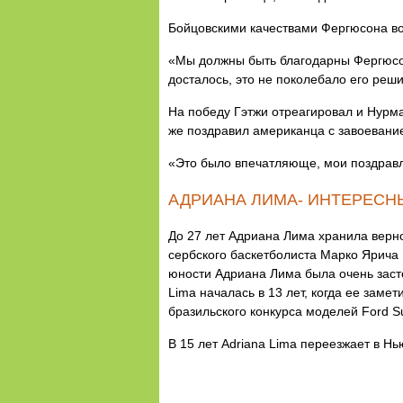
Бойцовскими качествами Фергюсона вос
«Мы должны быть благодарны Фергюсону
досталось, это не поколебало его реши
На победу Гэтжи отреагировал и Нурма
же поздравил американца с завоевани
«Это было впечатляюще, мои поздравл
АДРИАНА ЛИМА- ИНТЕРЕСН
До 27 лет Адриана Лима хранила верно
сербского баскетболиста Марко Ярича 
юности Адриана Лима была очень заст
Lima началась в 13 лет, когда ее заме
бразильского конкурса моделей Ford S
В 15 лет Adriana Lima переезжает в Нью