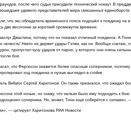
раундов, после чего судьи присудили технический нокаут. В предд
изошедшее удивило представителей мира смешанных единоборств.
али, что экс-обладатель временного пояса подошёл к поединку не
сь две весогонки за короткий промежуток времени.
заслуг Джастина, потому что он показал отличный поединок. А Т
го челюсть! Никто не держит удары Гэтжи, как он. Вообще считаю, 
рон, пропустил кучу ударов от парня, у которого они очень сильны
после боя.
агал, что Фергюсон окажется более опасным соперником, поэтому 
тролировал ход поединка и лучше выглядел в стойке.
ль Bellator Сергей Харитонов. Он также признался, что ожидал бо
гюсона этой ночью, но скажу, что нельзя было ему подходить к бо
 недооценил соперника. Но, может, Тони ещё соберётся с силами»,
ми», — цитирует Харитонова РИА Новости.