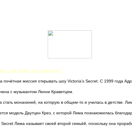
ки – как делать это правильно?
почётная миссия открывать шоу Victoria’s Secret. С 1999 года Адриа
учена с музыкантом Ленни Кравитцем.
 стать монахиней, на которую в общем-то и училась в детстве. Лим
тся модель Даутцен Крез, с которой Лима познакомилась благодар
a’s Secret Лима называет своей второй семьёй, поскольку она прор