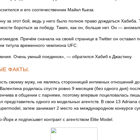
хитился и его соотечественник Майкл Кьеза.
 за этот бой, ведь у него было полное право дождаться Хабиба. 
мости бороться за победу. Таких, как он, больше нет. Он — анома
гомедов. Причём сначала на своей странице в Twitter он оставил п
ем титула временного чемпиона UFC.
ения. Очень умный поединок», — обратился Хабиб к Джаcтину.
ЫЕ ФАКТЫ.
сть своему мужу, не являясь сторонницей интимных отношений до 
Валентина родилась спустя ровно 9 месяцев (без одного дня) после
енчива в общении с парнями, поэтому впервые поцеловалась лишь 
тил представитель одного из модельных агентств. В свои 13 Adrian
upermodel, затем занимает 2 место на международном конкурсе су
-Йорк и подписывет контракт с агентством Elite Model.