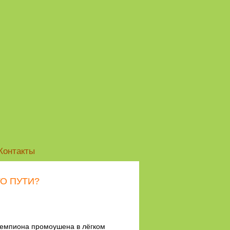
Контакты
О ПУТИ?
чемпиона промоушена в лёгком