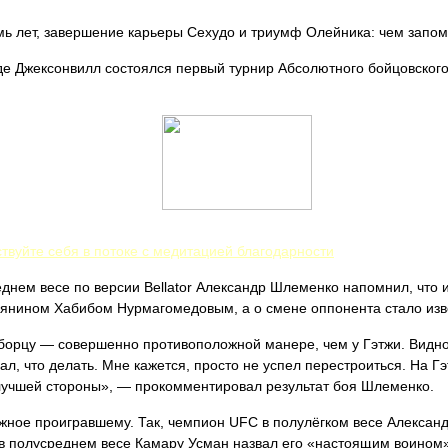
ь лет, завершение карьеры Сехудо и триумф Олейника: чем запо
оде Джексонвилл состоялся первый турнир Абсолютного бойцовског
твуйте себя в потоке с медитацией благодарности
днем весе по версии Bellator Александр Шлеменко напомнил, что 
сиянином Хабибом Нурмагомедовым, а о смене оппонента стало изв
-борцу — совершенно противоположной манере, чем у Гэтжи. Видно
л, что делать. Мне кажется, просто не успел перестроиться. На Гэт
илучшей стороны», — прокомментировал результат боя Шлеменко.
олжное проигравшему. Так, чемпион UFC в полулёгком весе Алексан
 в полусреднем весе Камару Усман назвал его «настоящим воином»