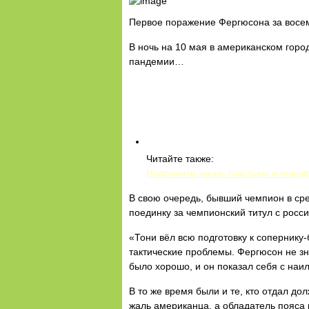
Первое поражение Фергюсона за восем
В ночь на 10 мая в американском гор
пандемии…
Читайте также:
Наполните жизнь счастьем и почувс
В свою очередь, бывший чемпион в сре
поединку за чемпионский титул с рос
«Тони вёл всю подготовку к сопернику
тактические проблемы. Фергюсон не зна
было хорошо, и он показал себя с на
В то же время были и те, кто отдал д
жаль американца, а обладатель пояса