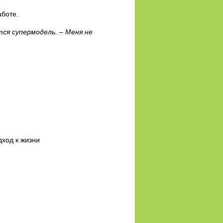
аботе.
ся супермодель. – Меня не
дход к жизни