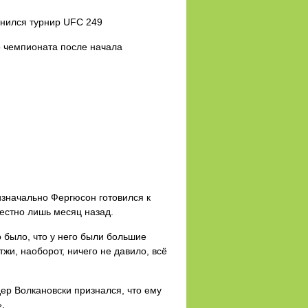
мнился турнир UFC 249
о чемпионата после начала
изначально Фергюсон готовился к
естно лишь месяц назад.
 было, что у него были большие
жи, наоборот, ничего не давило, всё
дер Волкановски признался, что ему
.