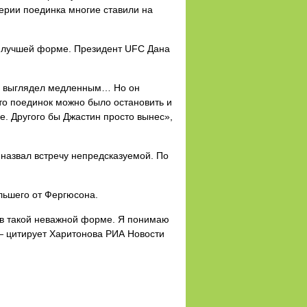
верии поединка многие ставили на
 в лучшей форме. Президент UFC Дана
они выглядел медленным… Но он
что поединок можно было остановить и
е. Другого бы Джастин просто вынес»,
назвал встречу непредсказуемой. По
льшего от Фергюсона.
ю в такой неважной форме. Я понимаю
 — цитирует Харитонова РИА Новости