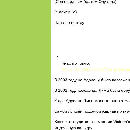
(С двоюрдным братом Эдуардо)
(с дочерью)
Папа по центру
Читайте также:
Восстанавливаемся после трениров
В 2003 году на Адриану была возложена 
В 2002 году красавица Лима была обр
Когда Адриана была моложе она хотела
Самой лучшей подругой Адрианы являе
Всех, кто трудится в компании Victori
модельную карьеру.