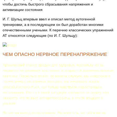
чтобы достичь быстрого сбрасывания напряжения и
активизации состояния
И. Г. Шульц впервые ввел и описал метод аутогенной
тренировки, а в последующем он был доработан многими
отечественными учеными. К перечню классических упражнений
AT относятся следующие (по И. Г. Шульцу):
ЧЕМ ОПАСНО НЕРВНОЕ ПЕРЕНАПРЯЖЕНИЕ
Хронический стресс вреден для здоровья, поскольку из-за
нервного напряжения постоянно истощаются жизненно важные
системы. Поскольку позже, во многих случаях, мы сожалеем о
проявленных негативных эмоциях, мы начинаем искать
способы успокоиться, как только чувствуем нарастающее
напряжение. Кто-то в такой ситуации хватается за рюмку или
сигарету, кто-то пьет антидепрессанты, а кто-то впадает в
уныние.
Но это не выход из положения. Ни алкоголь, ни таблетки не