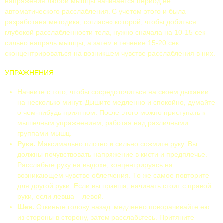
напряжения любой мышцы начинается период ее
автоматического расслабления. С учетом этого и была
разработана методика, согласно которой, чтобы добиться
глубокой расслабленности тела, нужно сначала на 10-15 сек
сильно напрячь мышцы, а затем в течение 15-20 сек
сконцентрироваться на возникшем чувстве расслабления в них.
УПРАЖНЕНИЯ:
Начните с того, чтобы сосредоточиться на своем дыхании
на несколько минут. Дышите медленно и спокойно, думайте
о чем-нибудь приятном. После этого можно приступать к
мышечным упражнениям, работая над различными
группами мышц.
Руки.
Максимально плотно и сильно сожмите руку. Вы
должны почувствовать напряжение в кисти и предплечье.
Расслабьте руку на выдохе, концентрируясь на
возникающем чувстве облегчения. То же самое повторите
для другой руки. Если вы правша, начинать стоит с правой
руки, если левша – левой.
Шея.
Откиньте голову назад, медленно поворачивайте ею
из стороны в сторону, затем расслабьтесь. Притяните