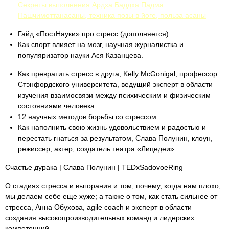
Секреты выполнения Ардха Баддха Падма
Пашчимоттанасаны, техника позы в йоге, польза асаны
Гайд «ПостНауки» про стресс (дополняется).
Как спорт влияет на мозг, научная журналистка и
популяризатор науки Ася Казанцева.
Как превратить стресс в друга, Kelly McGonigal, профессор
Стэнфордского университета, ведущий эксперт в области
изучения взаимосвязи между психическим и физическим
состояниями человека.
12 научных методов борьбы со стрессом.
Как наполнить свою жизнь удовольствием и радостью и
перестать гнаться за результатом, Слава Полунин, клоун,
режиссер, актер, создатель театра «Лицедеи».
Счастье дурака | Слава Полунин | TEDxSadovoeRing
О стадиях стресса и выгорания и том, почему, когда нам плохо,
мы делаем себе еще хуже; а также о том, как стать сильнее от
стресса, Анна Обухова, agile coach и эксперт в области
создания высокопроизводительных команд и лидерских
компетенций.