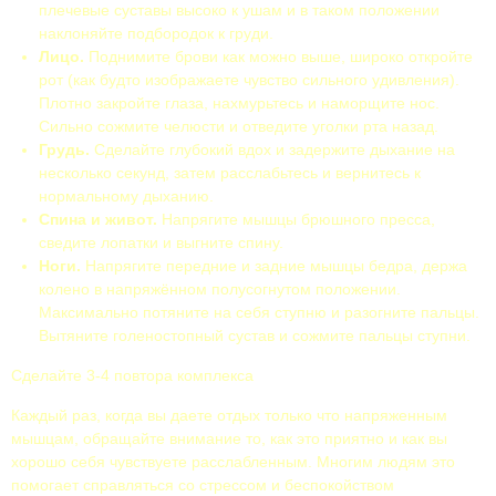
плечевые суставы высоко к ушам и в таком положении
наклоняйте подбородок к груди.
Лицо.
Поднимите брови как можно выше, широко откройте
рот (как будто изображаете чувство сильного удивления).
Плотно закройте глаза, нахмурьтесь и наморщите нос.
Сильно сожмите челюсти и отведите уголки рта назад.
Грудь.
Сделайте глубокий вдох и задержите дыхание на
несколько секунд, затем расслабьтесь и вернитесь к
нормальному дыханию.
Спина и живот.
Напрягите мышцы брюшного пресса,
сведите лопатки и выгните спину.
Ноги.
Напрягите передние и задние мышцы бедра, держа
колено в напряжённом полусогнутом положении.
Максимально потяните на себя ступню и разогните пальцы.
Вытяните голеностопный сустав и сожмите пальцы ступни.
Сделайте 3-4 повтора комплекса
Каждый раз, когда вы даете отдых только что напряженным
мышцам, обращайте внимание то, как это приятно и как вы
хорошо себя чувствуете расслабленным. Многим людям это
помогает справляться со стрессом и беспокойством