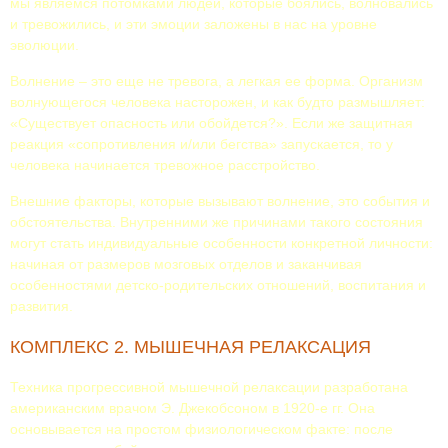
мы являемся потомками людей, которые боялись, волновались
и тревожились, и эти эмоции заложены в нас на уровне
эволюции.
Волнение – это еще не тревога, а легкая ее форма. Организм
волнующегося человека насторожен, и как будто размышляет:
«Существует опасность или обойдется?». Если же защитная
реакция «сопротивления и/или бегства» запускается, то у
человека начинается тревожное расстройство.
Внешние факторы, которые вызывают волнение, это события и
обстоятельства. Внутренними же причинами такого состояния
могут стать индивидуальные особенности конкретной личности:
начиная от размеров мозговых отделов и заканчивая
особенностями детско-родительских отношений, воспитания и
развития.
КОМПЛЕКС 2. МЫШЕЧНАЯ РЕЛАКСАЦИЯ
Техника прогрессивной мышечной релаксации разработана
американским врачом Э. Джекобсоном в 1920-е гг. Она
основывается на простом физиологическом факте: после