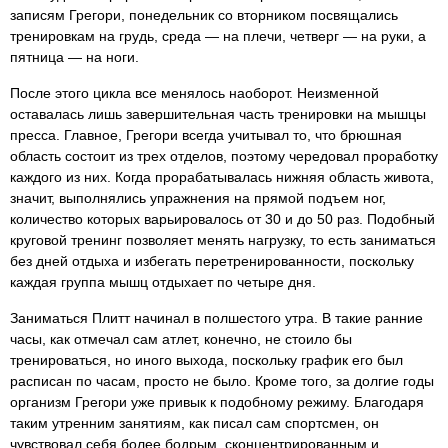
записям Грегори, понедельник со вторником посвящались
тренировкам на грудь, среда — на плечи, четверг — на руки, а
пятница — на ноги.
После этого цикла все менялось наоборот. Неизменной
оставалась лишь завершительная часть тренировки на мышцы
пресса. Главное, Грегори всегда учитывал то, что брюшная
область состоит из трех отделов, поэтому чередовал проработку
каждого из них. Когда прорабатывалась нижняя область живота,
значит, выполнялись упражнения на прямой подъем ног,
количество которых варьировалось от 30 и до 50 раз. Подобный
круговой тренинг позволяет менять нагрузку, то есть заниматься
без дней отдыха и избегать перетренированности, поскольку
каждая группа мышц отдыхает по четыре дня.
Заниматься Плитт начинал в полшестого утра. В такие ранние
часы, как отмечал сам атлет, конечно, не стоило бы
тренироваться, но иного выхода, поскольку график его был
расписан по часам, просто не было. Кроме того, за долгие годы
организм Грегори уже привык к подобному режиму. Благодаря
таким утренним занятиям, как писал сам спортсмен, он
чувствовал себя более бодрым, сконцентрированным и