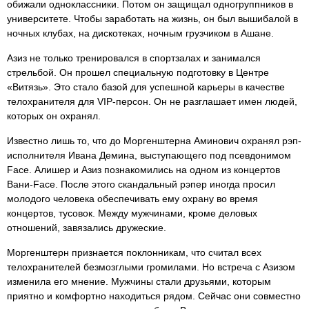
обижали одноклассники. Потом он защищал одногруппников в
университете. Чтобы заработать на жизнь, он был вышибалой в
ночных клубах, на дискотеках, ночным грузчиком в Ашане.
Азиз не только тренировался в спортзалах и занимался
стрельбой. Он прошел специальную подготовку в Центре
«Витязь». Это стало базой для успешной карьеры в качестве
телохранителя для VIP-персон. Он не разглашает имен людей,
которых он охранял.
Известно лишь то, что до Моргенштерна Аминович охранял рэп-
исполнителя Ивана Демина, выступающего под псевдонимом
Face. Алишер и Азиз познакомились на одном из концертов
Вани-Face. После этого скандальный рэпер иногда просил
молодого человека обеспечивать ему охрану во время
концертов, тусовок. Между мужчинами, кроме деловых
отношений, завязались дружеские.
Моргенштерн признается поклонникам, что считал всех
телохранителей безмозглыми громилами. Но встреча с Азизом
изменила его мнение. Мужчины стали друзьями, которым
приятно и комфортно находиться рядом. Сейчас они совместно