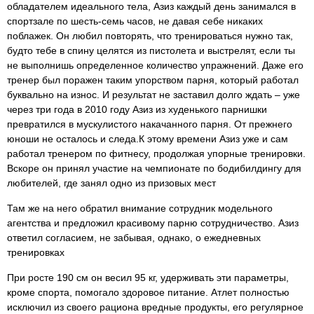
обладателем идеального тела, Азиз каждый день занимался в
спортзале по шесть-семь часов, не давая себе никаких
поблажек. Он любил повторять, что тренироваться нужно так,
будто тебе в спину целятся из пистолета и выстрелят, если ты
не выполнишь определенное количество упражнений. Даже его
тренер был поражен таким упорством парня, который работал
буквально на износ. И результат не заставил долго ждать – уже
через три года в 2010 году Азиз из худенького парнишки
превратился в мускулистого накачанного парня. От прежнего
юноши не осталось и следа.К этому времени Азиз уже и сам
работал тренером по фитнесу, продолжая упорные тренировки.
Вскоре он принял участие на чемпионате по бодибилдингу для
любителей, где занял одно из призовых мест
Там же на него обратил внимание сотрудник модельного
агентства и предложил красивому парню сотрудничество. Азиз
ответил согласием, не забывая, однако, о ежедневных
тренировках
При росте 190 см он весил 95 кг, удерживать эти параметры,
кроме спорта, помогало здоровое питание. Атлет полностью
исключил из своего рациона вредные продукты, его регулярное