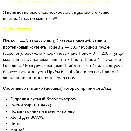
Каково происхождение названия Ладожского озера
Я понятия не имею как позировать , я делаю это криво ,
постарайтесь не смеяться!!!
ДИЕТА ZYZZ’A
Приём 1 — 6 вареных яиц, 2 стакана овсяной каши и
протеиновый коктейль Приём 2 — 300 г Куриной грудки
(вареная), Брокколи и коричневый рис Приём 3 — 200 г тунца ,
смешанный с листьями шпината и Паста Приём 4 — Жаркое
Говядины / Кенгуру с овощами Приём 5 — стейк или кенгуру и
брюссельская капуста Приём 6 — 4 яйца и лосось Приём 7-
чашка нежирного творога перед сном
Спортивное питание (добавки) которые принимал ZYZZ
Гидролизируемый белок сыворотки
Рыбий жир (6 в день)
Поливитаминный пакет животных
Xtend для BCAA’s
Цинк
Магний