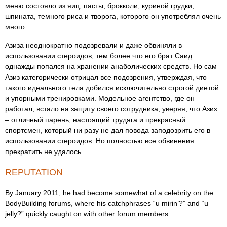
меню состояло из яиц, пасты, брокколи, куриной грудки,
шпината, темного риса и творога, которого он употреблял очень
много.
Азиза неоднократно подозревали и даже обвиняли в
использовании стероидов, тем более что его брат Саид
однажды попался на хранении анаболических средств. Но сам
Азиз категорически отрицал все подозрения, утверждая, что
такого идеального тела добился исключительно строгой диетой
и упорными тренировками. Модельное агентство, где он
работал, встало на защиту своего сотрудника, уверяя, что Азиз
– отличный парень, настоящий трудяга и прекрасный
спортсмен, который ни разу не дал повода заподозрить его в
использовании стероидов. Но полностью все обвинения
прекратить не удалось.
REPUTATION
By January 2011, he had become somewhat of a celebrity on the
BodyBuilding forums, where his catchphrases “u mirin’?” and “u
jelly?” quickly caught on with other forum members.