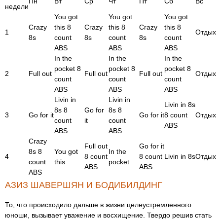
Пн
Вт
Ср
Чт
Пт
Сб
Вс
недели
You got
You got
You got
Crazy
this 8
Crazy
this 8
Crazy
this 8
1
Отдых
8s
count
8s
count
8s
count
ABS
ABS
ABS
In the
In the
In the
pocket 8
pocket 8
pocket 8
2
Full out
Full out
Full out
Отдых
count
count
count
ABS
ABS
ABS
Livin in
Livin in
Livin in 8s
8s 8
Go for
8s 8
3
Go for it
Go for it
8 count
Отдых
count
it
count
ABS
ABS
ABS
Crazy
Full out
Go for it
8s 8
You got
In the
4
8 count
8 count
Livin in 8s
Отдых
count
this
pocket
ABS
ABS
ABS
АЗИЗ ШАВЕРШЯН И БОДИБИЛДИНГ
То, что происходило дальше в жизни целеустремленного
юноши, вызывает уважение и восхищение. Твердо решив стать