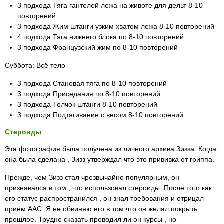
3 подхода Тяга гантелей лежа на животе для дельт 8-10
повторений
3 подхода Жим штанги узким хватом лежа 8-10 повторений
4 подхода Тяга нижнего блока по 8-10 повторений
3 подхода Французский жим по 8-10 повторений
Суббота: Всё тело
3 подхода Становая тяга по 8-10 повторений
3 подхода Приседания по 8-10 повторений
3 подхода Толчок штанги 8-10 повторений
3 подхода Подтягивание с весом 8-10 повторений
Стероиды
Эта фотография была получена из личного архива Зизза. Когда
она была сделана , Зизз утверждал что это прививка от гриппа.
Прежде, чем Зизз стал чрезвычайно популярным, он
признавался в том , что использовал стероиды. После того как
его статус распространился , он знал требования и отрицал
приём ААС. Я не обвиняю его в том что он желал покрыть
прошлое. Трудно сказать проводил ли он курсы , но