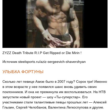
ZYZZ Death Tribute R.I.P Get Ripped or Die Mirin !
Источник steelsports.ru/aziz-sergeevich-shavershyan
УЛЫБКА ФОРТУНЫ
Сколько лет певице Азизе было в 2007 году? Сорок три! Именно
в этом возрасте у нее появился шанс вновь удивить своих
поклонников. И она не преминула им воспользоваться. На НТВ
запустили новый проект — шоу «Ты-суперстар». Его
участниками стали талантливые певцы прошлых лет — Алексей
Глызин, Сергей Челобанов, Валентина Легкоспупова и другие.