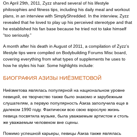
On April 29th, 2011, Zyzz shared several of his lifestyle
philosophies and fitness tips, including his daily meal and workout
plans, in an interview with SimplyShredded. In the interview, Zyzz
revealed that he loved to play up his perceived stereotype and that
he established his fan base because he tried not to take himself
“too seriously.”
A month after his death in August of 2011, a compilation of Zyzz’s
lifestyle tips were compiled on Bodybuilding Forums Misc board,
covering everything from what types of supplements he uses to
how he styles his hair. Some highlights include:
БИОГРАФИЯ АЗИЗЫ НИЁЗМЕТОВОЙ
Ниёзметова являлась популярной на национальном уровне
певицей, ее творчество также было знакомо и зарубежным
слушателям, а первую популярность Азиза заполучила еще в
далеком 1990 году. Фактически всю свою взрослую жизнь
певица посвятила музыке, была уважаемым артистом и столь
же уважаемым человеком вне сцены.
Помимо успешной карьеры, певицы Азиза также являлась