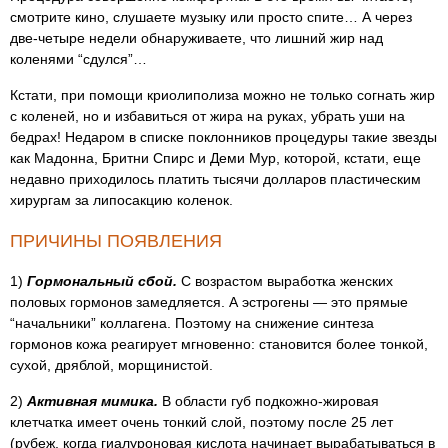
смотрите кино, слушаете музыку или просто спите… А через
две-четыре недели обнаруживаете, что лишний жир над
коленями “сдулся”…
Кстати, при помощи криолиполиза можно не только согнать жир
с коленей, но и избавиться от жира на руках, убрать уши на
бедрах! Недаром в списке поклонников процедуры такие звезды
как Мадонна, Бритни Спирс и Деми Мур, которой, кстати, еще
недавно приходилось платить тысячи долларов пластическим
хирургам за липосакцию коленок.
ПРИЧИНЫ ПОЯВЛЕНИЯ
1)
Гормональный сбой.
С возрастом выработка женских
половых гормонов замедляется. А эстрогены — это прямые
“начальники” коллагена. Поэтому на снижение синтеза
гормонов кожа реагирует мгновенно: становится более тонкой,
сухой, дряблой, морщинистой.
2)
Активная мимика.
В области губ подкожно-жировая
клетчатка имеет очень тонкий слой, поэтому после 25 лет
(рубеж, когда гиалуроновая кислота начинает вырабатываться в