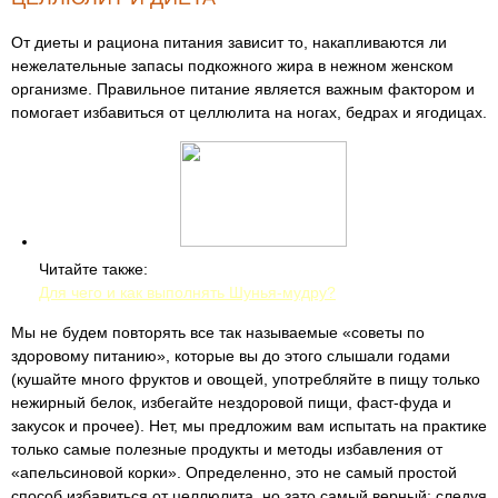
От диеты и рациона питания зависит то, накапливаются ли
нежелательные запасы подкожного жира в нежном женском
организме. Правильное питание является важным фактором и
помогает избавиться от целлюлита на ногах, бедрах и ягодицах.
Читайте также:
Для чего и как выполнять Шунья-мудру?
Мы не будем повторять все так называемые «советы по
здоровому питанию», которые вы до этого слышали годами
(кушайте много фруктов и овощей, употребляйте в пищу только
нежирный белок, избегайте нездоровой пищи, фаст-фуда и
закусок и прочее). Нет, мы предложим вам испытать на практике
только самые полезные продукты и методы избавления от
«апельсиновой корки». Определенно, это не самый простой
способ избавиться от целлюлита, но зато самый верный: следуя