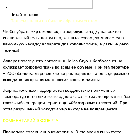
Читайте также:
Подъем штанги на бицепс обратным хватом
Чтобы убрать жир с коленок, на жировую складку наносится
специальный гель, потом она, как пылесосом, затягивается в
вакуумную насадку аппарата для криолиполиза, а дальше дело
техники!
Аппарат последнего поколения Helios Cryo + безболезненно
охлаждает жировую ткань во всем ее объеме. При температуре
+ 20С оболочка жировой клетки растворяется, а ее содержимое
выводится из организма с токами крови и лимфы.
Жир на коленках подвергается воздействию пониженных
температур в течение всего одного часа. Но за это время вы без
какой-либо операции теряете до 40% жировых отложений! При
этом разрушенный холодом жир никогда не возвращается!
КОММЕНТАРИЙ ЭКСПЕРТА:
Процедура совершенно комфортна. В это время вы читаете,