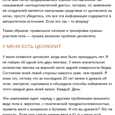
называемой «антицеллюлитной диеты», которая, по заявлению
её создателей является наилучшим средством от целлюлита на
ногах, просто убедитесь, что вся эта информация содержится в
авторитетном источнике. Если это так – то вперед!
Таким образом, правильное питание и тренировка нужных
участков тела — лучшее решение проблем целлюлита.
У МЕНЯ ЕСТЬ ЦЕЛЛЮЛИТ
У меня появился целлюлит, когда мне было тринадцать лет. Я
не говорю об одной или двух ямочках. У меня значительное
количество ямочек на верхней части задней поверхности бёдер.
Состояние моей левой стороны намного хуже, чем правой. Я
знаю это, потому что за последние 20 лет жизни я думала об
этом, смотрела, оценивала и обсуждала способы избавления от
этого каждый день моей жизни. Каждый. День.
Эта навязчивая идея, наряду с другими проблемами внешнего
вида тела и, вероятно, с генетической предрасположенностью,
привела меня к анорексии и булимии. И что вы думаете? Это не
помогло. Даже при самом низком весе в 41 кг у меня ещё