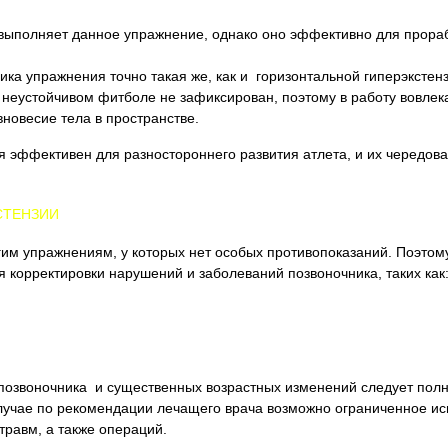
о выполняет данное упражнение, однако оно эффективно для прора
ка упражнения точно такая же, как и горизонтальной гиперэкстенз
 неустойчивом фитболе не зафиксирован, поэтому в работу вовле
новесие тела в пространстве.
я эффективен для разностороннего развития атлета, и их чередов
СТЕНЗИИ
гим упражнениям, у которых нет особых противопоказаний. Поэтом
 корректировки нарушений и заболеваний позвоночника, таких как
 позвоночника и существенных возрастных изменений следует полн
 случае по рекомендации лечащего врача возможно ограниченное и
травм, а также операций.