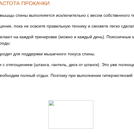
АСТОТА ПРОКАЧКИ
а мышцы спины выполняется исключительно с весом собственного т
ение, пока не освоите правильную технику и сможете легко сделат
ю делают на каждой тренировке (можно и каждый день). Поясничны
ироды.
одходит для поддержки мышечного тонуса спины.
 с отягощением (штанга, гантель, диск от штанги). Это уже полно
еобходим полный отдых. Поэтому при выполнении гиперэкстензий 