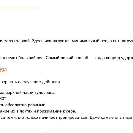
кова длина реки Нил
ем за головой. Здесь используется минимальный вес, а вот нагр
пользуют больший вес. Самый легкий способ — когда снаряд удер
КИ
овершать следующие действия:
ма верхней части туловища.
60°.
ыть абсолютно ровными.
ание их в локтях и прижимание к себе.
са теми, кто только начинает тренироваться. Даже самые опытные