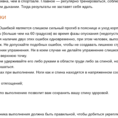
ивна, чем в спортзале. Главное — регулярно тренироваться, собл
м дыхании. Тогда результаты не заставят себя ждать.
КИ
шибкой является слишком сильный прогиб в пояснице и уход кор
 (больше чем на 60 градусов) во время фазы опускания (недопуст
тся наличие двух этих ошибок одновременно, при этом человек, в
ик. Не допускайте подобных ошибок, чтобы не создавать лишнюю ст
нии упражнения. Ни в коем случае не делайте упражнение слишко
 верхнюю точку.
м удерживайте его либо руками в области груди либо за спиной, 
ышаться.
вах при выполнении. Ноги как и спина находятся в напряженном с
 отягощений;
о выполнению позволит вам сохранить вашу спину здоровой.
ехника выполнения должна быть правильной, чтобы добиться укреп