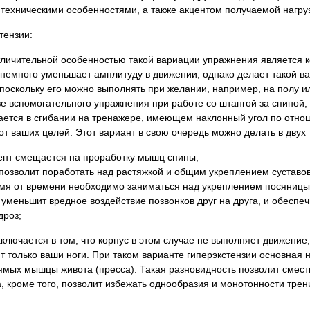
у техническими особенностями, а также акцентом получаемой наг
тензии:
тличительной особенностью такой вариации упражнения является к
 немного уменьшает амплитуду в движении, однако делает такой в
поскольку его можно выполнять при желании, например, на полу ил
ве вспомогательного упражнения при работе со штангой за спиной;
ается в сгибании на тренажере, имеющем наклонный угол по отнош
т ваших целей. Этот вариант в свою очередь можно делать в двух 
цент смещается на проработку мышц спины;
 позволит поработать над растяжкой и общим укреплением суставов
мя от времени необходимо заниматься над укреплением посяницы 
уменьшит вредное воздействие позвонков друг на друга, и обеспеч
дроз;
ключается в том, что корпус в этом случае не выполняет движение
т только ваши ноги. При таком варианте гиперэкстензии основная 
рямых мышцы живота (пресса). Такая разновидность позволит смести
, кроме того, позволит избежать однообразия и монотонности трен