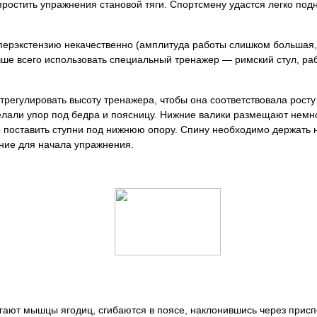
ростить упражнения становой тяги. Спортсмену удастся легко подн
иперэкстензию некачественно (амплитуда работы слишком большая
чше всего использовать специальный тренажер — римский стул, ра
трегулировать высоту тренажера, чтобы она соответствовала рост
делали упор под бедра и поясницу. Нижние валики размещают нем
поставить ступни под нижнюю опору. Спину необходимо держать 
ние для начала упражнения.
гают мышцы ягодиц, сгибаются в поясе, наклонившись через прис