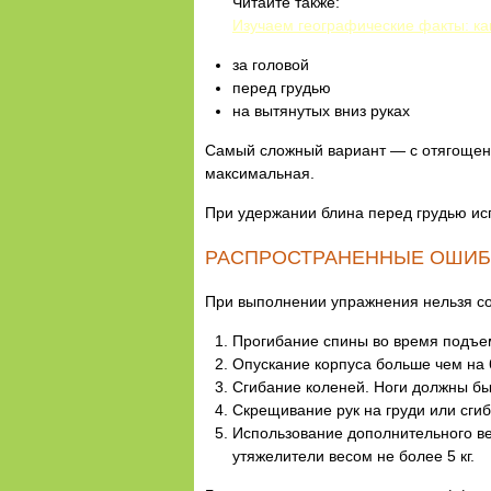
Читайте также:
Изучаем географические факты: ка
за головой
перед грудью
на вытянутых вниз руках
Самый сложный вариант — с отягощени
максимальная.
При удержании блина перед грудью ис
РАСПРОСТРАНЕННЫЕ ОШИБ
При выполнении упражнения нельзя с
Прогибание спины во время подъе
Опускание корпуса больше чем на 
Сгибание коленей. Ноги должны б
Скрещивание рук на груди или сгиб
Использование дополнительного ве
утяжелители весом не более 5 кг.