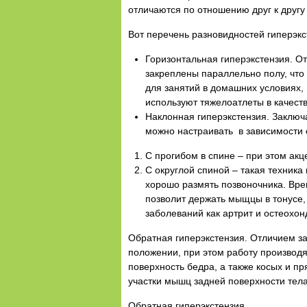
отличаются по отношению друг к друг
Вот перечень разновидностей гиперэкс
Горизонтальная гиперэкстензия. О
закреплены параллельно полу, что
для занятий в домашних условиях, 
используют тяжелоатлеты в качест
Наклонная гиперэкстензия. Заключ
можно настраивать в зависимости о
С прогибом в спине – при этом ак
С округлой спиной – такая техника
хорошо размять позвоночника. Вре
позволит держать мыщцы в тонусе, 
заболеваний как артрит и остеохон
Обратная гиперэкстензия. Отличием за
положении, при этом работу производя
поверхность бедра, а также косых и п
участки мышц задней поверхности тела
Обратная гиперэкстензия