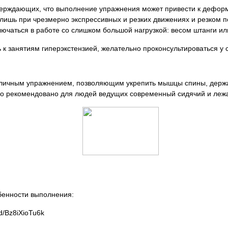
ерждающих, что выполнение упражнения может привести к деформ
 лишь при чрезмерно экспрессивных и резких движениях и резком 
ючаться в работе со слишком большой нагрузкой: весом штанги или
 к занятиям гиперэкстензией, желательно проконсультироваться у 
отличным упражнением, позволяющим укрепить мышцы спины, дер
оно рекомендовано для людей ведущих современный сидячий и лежа
бенности выполнения:
d/Bz8iXioTu6k