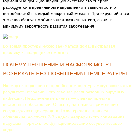
гармонично функционирующую систему: его энергия
расходуется в правильном направлении в зависимости от
потребностей в каждый конкретный момент. При вирусной атаке
это способствует мобилизации жизненных сил, сводя к
минимуму вероятность развития заболевания.
Во время простуды нужно заниматься дома, выстраивая
практику из щадящих элементов
ПОЧЕМУ ПЕРШЕНИЕ И НАСМОРК МОГУТ
ВОЗНИКАТЬ БЕЗ ПОВЫШЕНИЯ ТЕМПЕРАТУРЫ
Насморк и першение в горле без температуры могут возникать в
результате неправильного лечения респираторных вирусных
инфекций. Недолеченные риниты — главная причина
постоянных обострений. Опасно длительное применение
сосудосуживающих средств. Такие средства приносят
облегчение, но спустя 2-3 недели непрерывного применения
нарушают нормальное функционирование сосудов носовых
ходов.