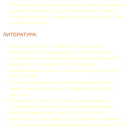
Накапливаясь в просвете дыхательных путей, она вызывает
кашлевой рефлекс6. Однако слишком вязкая и «липкая»
мокрота отделяется с трудом, поэтому кашель может стать
неэффективным1,6.
ЛИТЕРАТУРА:
Кашель. Зайцев А.А., Оковитый С.В., Крюков Е.В.
Практическое пособие для врачей / Главный военный
клинический госпиталь имени Н.Н.Бурденко. Москва, 2015.
Климова Е.А., Самошкина Е.С. Сухой кашель.
Инфекционные болезни: новости, мнения, обучение, №2,
2013, с.39-45.
Тарасова Г.Д., Кириченко И.М., Мирзабекян Е.В. Этот
привычный диагноз «ринит». Медицинский совет. 2020;
(6):22–30.
Орлова Н.В., Суранова Т.Г. Острые респираторные
заболевания: особенности течения, медикаментозная
терапия. Медицинский совет, №15, 2018, с.82-88.
Полякова А.С., Бакрадзе М.Д. и др. Значение лихорадки у
детей. Вопросы современной педиатрии, 2015, том 14, №2,