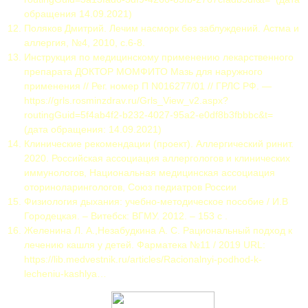
обращения 14.09.2021)
Поляков Дмитрий. Лечим насморк без заблуждений. Астма и
аллергия, №4, 2010, с.6-8.
Инструкция по медицинскому применению лекарственного
препарата ДОКТОР МОМФИТО Мазь для наружного
применения // Рег. номер П N016277/01 // ГРЛС РФ. —
https://grls.rosminzdrav.ru/Grls_View_v2.aspx?
routingGuid=5f4ab4f2-b232-4027-95a2-e0df8b3fbbbc&t=
(дата обращения: 14.09.2021)
Клинические рекомендации (проект). Аллергический ринит.
2020. Российская ассоциация аллергологов и клинических
иммунологов, Национальная медицинская ассоциация
оториноларингологов, Союз педиатров России
Физиология дыхания: учебно-методическое пособие / И.В
Городецкая. – Витебск: ВГМУ. 2012. – 153 с .
Желенина Л. А.,Незабудкина А. С. Рациональный подход к
лечению кашля у детей. Фарматека №11 / 2019 URL:
https://lib.medvestnik.ru/articles/Racionalnyi-podhod-k-
lecheniu-kashlya…