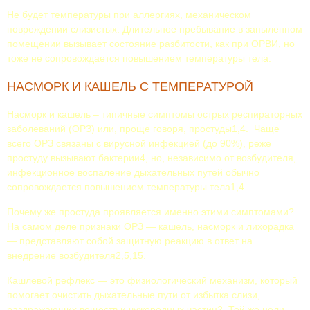
Не будет температуры при аллергиях, механическом
повреждении слизистых. Длительное пребывание в запыленном
помещении вызывает состояние разбитости, как при ОРВИ, но
тоже не сопровождается повышением температуры тела.
НАСМОРК И КАШЕЛЬ С ТЕМПЕРАТУРОЙ
Насморк и кашель – типичные симптомы острых респираторных
заболеваний (ОРЗ) или, проще говоря, простуды1,4. Чаще
всего ОРЗ связаны с вирусной инфекцией (до 90%), реже
простуду вызывают бактерии4, но, независимо от возбудителя,
инфекционное воспаление дыхательных путей обычно
сопровождается повышением температуры тела1,4.
Почему же простуда проявляется именно этими симптомами?
На самом деле признаки ОРЗ — кашель, насморк и лихорадка
— представляют собой защитную реакцию в ответ на
внедрение возбудителя2,5,15.
Кашлевой рефлекс — это физиологический механизм, который
помогает очистить дыхательные пути от избытка слизи,
раздражающих веществ и чужеродных частиц2. Той же цели