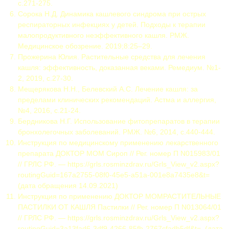
с.271-275.
Сорока Н.Д. Динамика кашлевого синдрома при острых
респираторных инфекциях у детей. Подходы к терапии
малопродуктивного неэффективного кашля. РМЖ.
Медицинское обозрение. 2019;8:25–29.
Прожерина Юлия. Растительные средства для лечения
кашля: эффективность, доказанная веками. Ремедиум. №1-
2, 2019, с.27-30.
Мещерякова Н.Н., Белевский А.С. Лечение кашля: за
пределами клинических рекомендаций. Астма и аллергия,
№4, 2016, с.21-24.
Бердникова Н.Г. Использование фитопрепаратов в терапии
бронхолегочных заболеваний. РМЖ. №6, 2014, с.440-444.
Инструкция по медицинскому применению лекарственного
препарата ДОКТОР МОМ Сироп // Рег. номер П N015983/01
// ГРЛС РФ. — https://grls.rosminzdrav.ru/Grls_View_v2.aspx?
routingGuid=167a2755-08f0-45e5-a51a-001e8a7435e8&t=
(дата обращения 14.09.2021)
Инструкция по применению ДОКТОР МОМРАСТИТЕЛЬНЫЕ
ПАСТИЛКИ ОТ КАШЛЯ Пастилки // Рег. номер П N013064/01
// ГРЛС РФ. — https://grls.rosminzdrav.ru/Grls_View_v2.aspx?
routingGuid=3a13fad6-3df9-4266-85fb-2767cfadb5df&t= (дата