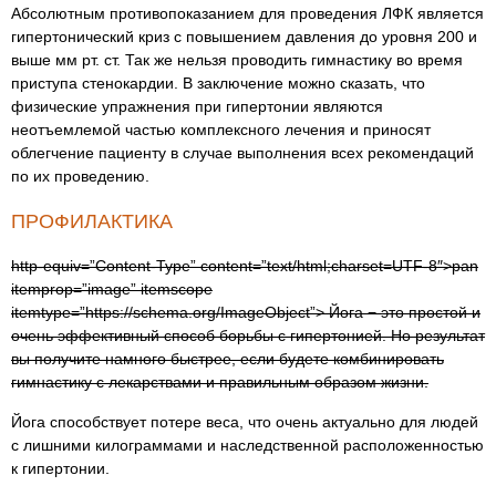
Абсолютным противопоказанием для проведения ЛФК является
гипертонический криз с повышением давления до уровня 200 и
выше мм рт. ст. Так же нельзя проводить гимнастику во время
приступа стенокардии. В заключение можно сказать, что
физические упражнения при гипертонии являются
неотъемлемой частью комплексного лечения и приносят
облегчение пациенту в случае выполнения всех рекомендаций
по их проведению.
ПРОФИЛАКТИКА
http-equiv=”Content-Type” content=”text/html;charset=UTF-8″>pan
itemprop=”image” itemscope
itemtype=”https://schema.org/ImageObject”> Йога − это простой и
очень эффективный способ борьбы с гипертонией. Но результат
вы получите намного быстрее, если будете комбинировать
гимнастику с лекарствами и правильным образом жизни.
Йога способствует потере веса, что очень актуально для людей
с лишними килограммами и наследственной расположенностью
к гипертонии.