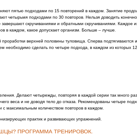
яют пятью подходами по 15 повторений в каждом. Занятие продол
ют четырьмя подходами по 30 повторов. Нельзя доводить конечнос
ие завершают скручиваниями и обратными скручиваниями. Каждое 
ов в каждом, какое допускает организм. Больше – лучше.
й проработки верхней половины туловища. Сперва подтягиваются 
ем необходимо сделать по четыре подхода, в каждом из которых 1
ления. Делают четырежды, повторяя в каждой серии так много раз,
очего веса и не доводя тело до отказа. Рекомендованы четыре под
и с максимальным количеством повторов в каждом.
онизирующих практик и развивающих упражнений.
ЫШЦЫ? ПРОГРАММА ТРЕНИРОВОК.