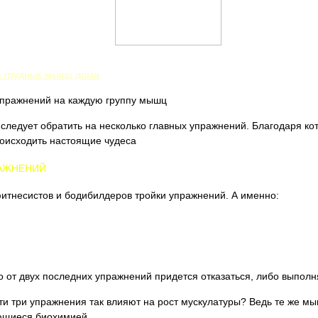
ю грудных мышц дома
упражнений на каждую группу мышц
 следует обратить на несколько главных упражнений. Благодаря к
роисходить настоящие чудеса
АЖНЕНИЙ
 фитнесистов и бодибилдеров тройки упражнений. А именно:
о от двух последних упражнений придется отказаться, либо выполня
ти три упражнения так влияют на рост мускулатуры? Ведь те же м
ающиеся биохимией.