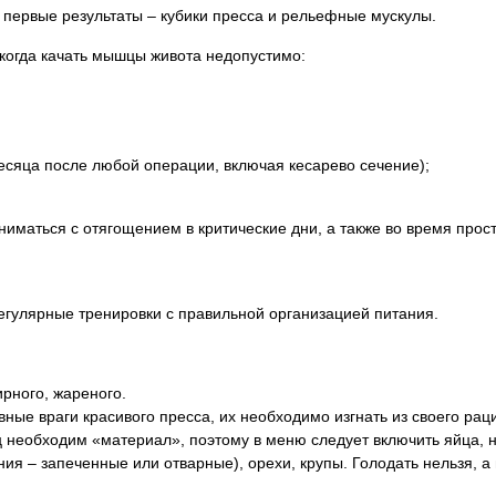
 первые результаты – кубики пресса и рельефные мускулы.
 когда качать мышцы живота недопустимо:
сяца после любой операции, включая кесарево сечение);
ниматься с отягощением в критические дни, а также во время прос
егулярные тренировки с правильной организацией питания.
ирного, жареного.
вные враги красивого пресса, их необходимо изгнать из своего рац
еобходим «материал», поэтому в меню следует включить яйца, не
ния – запеченные или отварные), орехи, крупы. Голодать нельзя, 