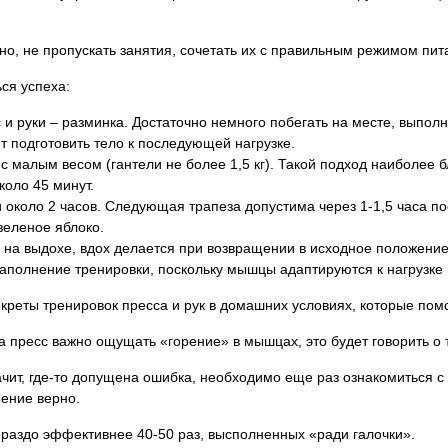
но, не пропускать занятия, сочетать их с правильным режимом пит
ся успеха:
и руки – разминка. Достаточно немного побегать на месте, выполн
т подготовить тело к последующей нагрузке.
 малым весом (гантели не более 1,5 кг). Такой подход наиболее б
коло 45 минут.
около 2 часов. Следующая трапеза допустима через 1-1,5 часа по
зеленое яблоко.
на выдохе, вдох делается при возвращении в исходное положение
аполнение тренировки, поскольку мышцы адаптируются к нагрузке 
екреты тренировок пресса и рук в домашних условиях, которые пом
пресс важно ощущать «горение» в мышцах, это будет говорить о т
начит, где-то допущена ошибка, необходимо еще раз ознакомиться с
нение верно.
гораздо эффективнее 40-50 раз, высполненных «ради галочки».