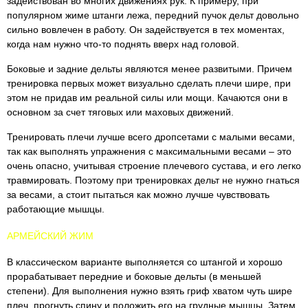
задействован во многих движениях рук. К примеру, при
популярном жиме штанги лежа, передний пучок дельт довольно
сильно вовлечен в работу. Он задействуется в тех моментах,
когда нам нужно что-то поднять вверх над головой.
Боковые и задние дельты являются менее развитыми. Причем
тренировка первых может визуально сделать плечи шире, при
этом не придав им реальной силы или мощи. Качаются они в
основном за счет тяговых или маховых движений.
Тренировать плечи лучше всего дропсетами с малыми весами,
так как выполнять упражнения с максимальными весами – это
очень опасно, учитывая строение плечевого сустава, и его легко
травмировать. Поэтому при тренировках дельт не нужно гнаться
за весами, а стоит пытаться как можно лучше чувствовать
работающие мышцы.
АРМЕЙСКИЙ ЖИМ
В классическом варианте выполняется со штангой и хорошо
прорабатывает передние и боковые дельты (в меньшей
степени). Для выполнения нужно взять гриф хватом чуть шире
плеч, прогнуть спину и положить его на грудные мышцы. Затем