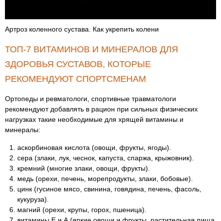
Артроз коленного сустава. Как укрепить колени
ТОП-7 ВИТАМИНОВ И МИНЕРАЛОВ ДЛЯ
ЗДОРОВЬЯ СУСТАВОВ, КОТОРЫЕ
РЕКОМЕНДУЮТ СПОРТСМЕНАМ
Ортопеды и ревматологи, спортивные травматологи
рекомендуют добавлять в рацион при сильных физических
нагрузках такие необходимые для хрящей витамины и
минералы:
аскорбиновая кислота (овощи, фрукты, ягоды).
сера (злаки, лук, чеснок, капуста, спаржа, крыжовник).
кремний (многие злаки, овощи, фрукты).
медь (орехи, печень, морепродукты, злаки, бобовые).
цинк (гусиное мясо, свинина, говядина, печень, фасоль,
кукуруза).
магний (орехи, крупы, горох, пшеница).
витамины Е и А (яркие овощи и фрукты, растительная пища