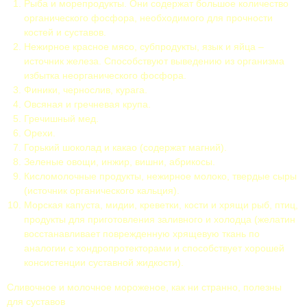
Рыба и морепродукты. Они содержат большое количество
органического фосфора, необходимого для прочности
костей и суставов.
Нежирное красное мясо, субпродукты, язык и яйца –
источник железа. Способствуют выведению из организма
избытка неорганического фосфора.
Финики, чернослив, курага.
Овсяная и гречневая крупа.
Гречишный мед.
Орехи.
Горький шоколад и какао (содержат магний).
Зеленые овощи, инжир, вишни, абрикосы.
Кисломолочные продукты, нежирное молоко, твердые сыры
(источник органического кальция).
Морская капуста, мидии, креветки, кости и хрящи рыб, птиц,
продукты для приготовления заливного и холодца (желатин
восстанавливает поврежденную хрящевую ткань по
аналогии с хондропротекторами и способствует хорошей
консистенции суставной жидкости).
Сливочное и молочное мороженое, как ни странно, полезны
для суставов