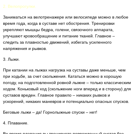
2. Велопрогулки.
Заниматься на велотренажере или велосипеде можно в любое
время года, когда в суставе нет обострения. Тренировки
укрепляют мышцы бедра, голени, связочного аппарата,
улучшают кровообращение и питание тканей. Главное –
следить за плавностью движений, избегать усиленного
напряжения и рывков.
3. Лыжи.
При катании на лыжах нагрузка на суставы даже меньше, чем
при ходьбе, за счет скольжения. Кататься можно в хорошую
погоду, на подготовленной ровной лыжне – только классическим
ходом. Коньковый ход (скольжение ноги вперед и в сторону) для
суставов вреден. Главное правило – никаких рывков и
ускорений, никаких маневров и потенциально опасных спусков.
Беговые лыжи – да! Горнолыжные спуски – нет!
4. Плавание.
Во время плавания вы тренируете поврежденный сустав без