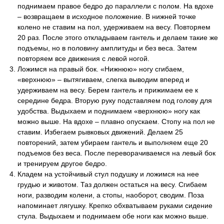
поднимаем правое бедро до параллели с полом. На вдохе
– возвращаем в исходное положение. В нижней точке
колено не ставим на пол, удерживаем на весу. Повторяем
20 раз. После этого откладываем гантель и делаем такие же
подъемы, но в половину амплитуды и без веса. Затем
повторяем все движения с левой ногой.
Ложимся на правый бок. «Нижнюю» ногу сгибаем,
«верхнюю» – вытягиваем, слегка выводим вперед и
удерживаем на весу. Берем гантель и прижимаем ее к
середине бедра. Вторую руку подставляем под голову для
удобства. Выдыхаем и поднимаем «верхнюю» ногу как
можно выше. На вдохе – плавно опускаем. Стопу на пол не
ставим. Избегаем рывковых движений. Делаем 25
повторений, затем убираем гантель и выполняем еще 20
подъемов без веса. После переворачиваемся на левый бок
и тренируем другое бедро.
Кладем на устойчивый стул подушку и ложимся на нее
грудью и животом. Таз должен остаться на весу. Сгибаем
ноги, разводим колени, а стопы, наоборот, сводим. Поза
напоминает лягушку. Крепко обхватываем руками сидение
стула. Выдыхаем и поднимаем обе ноги как можно выше.