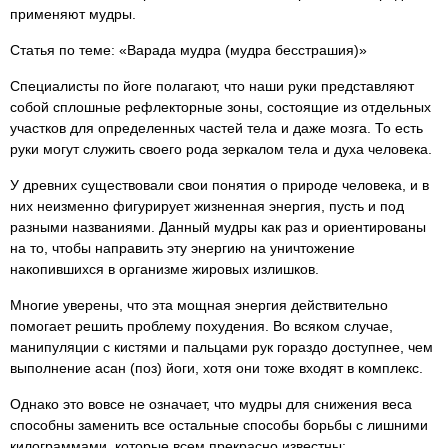
применяют мудры.
Статья по теме: «Варада мудра (мудра бесстрашия)»
Специалисты по йоге полагают, что наши руки представляют
собой сплошные рефлекторные зоны, состоящие из отдельных
участков для определенных частей тела и даже мозга. То есть
руки могут служить своего рода зеркалом тела и духа человека.
У древних существовали свои понятия о природе человека, и в
них неизменно фигурирует жизненная энергия, пусть и под
разными названиями. Данный мудры как раз и ориентированы
на то, чтобы направить эту энергию на уничтожение
накопившихся в организме жировых излишков.
Многие уверены, что эта мощная энергия действительно
помогает решить проблему похудения. Во всяком случае,
манипуляции с кистями и пальцами рук гораздо доступнее, чем
выполнение асан (поз) йоги, хотя они тоже входят в комплекс.
Однако это вовсе не означает, что мудры для снижения веса
способны заменить все остальные способы борьбы с лишними
килограммами, которые всем прекрасно известны: