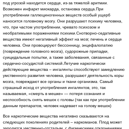
под угрозой находится сердце, из-за тяжелой аритмии.
Возможен инфаркт миокарда, остановка сердца.При
употреблении галлюциногенных веществ особый ущерб
наносится головному мозгу. Они разрушают психику человека,
что, при частом употреблении, чревато психозом и
необратимыми поражениями психики.Снотворно-седативные
вещества имеют негативный эффект на мозг, печень и сердце
человека. Они провоцируют бессонницу, энцефалопатию
(повреждение головного мозга), судорожные припадки,
суицидальные попытки, а также заболевания, связанные с
сердечно-сосудистой системой.Летучие наркотически
действующие вещества – ингалянты способствуют замедлению
умственного развития человека, разрушают деятельность коры
мозга, повреждают все органы и ткани организма. Самый
страшный исход от употребления ингалянтов, это, так
называемая, «смерть в мешке» — потеря сознания и
неспособность снять мешок с головы (так как при употреблении
данным препаратов, человек надевает на голову мешок)
Все наркотические вещества негативно сказываются на
следующих поколениях родителей – наркоманов. Плод может
зародится умственно-отсталым, с физическими отклонениями.