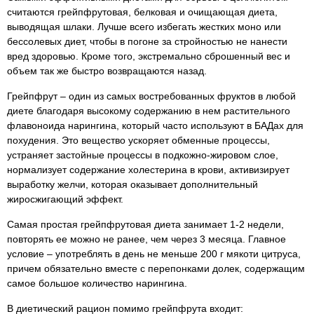
считаются грейпфрутовая, белковая и очищающая диета,
выводящая шлаки. Лучше всего избегать жестких моно или
бессолевых диет, чтобы в погоне за стройностью не нанести
вред здоровью. Кроме того, экстремально сброшенный вес и
объем так же быстро возвращаются назад.
Грейпфрут – один из самых востребованных фруктов в любой
диете благодаря высокому содержанию в нем растительного
флавоноида нарингина, который часто используют в БАДах для
похудения. Это вещество ускоряет обменные процессы,
устраняет застойные процессы в подкожно-жировом слое,
нормализует содержание холестерина в крови, активизирует
выработку желчи, которая оказывает дополнительный
жиросжигающий эффект.
Самая простая грейпфрутовая диета занимает 1-2 недели,
повторять ее можно не ранее, чем через 3 месяца. Главное
условие – употреблять в день не меньше 200 г мякоти цитруса,
причем обязательно вместе с перепонками долек, содержащим
самое большое количество нарингина.
В диетический рацион помимо грейпфрута входит: