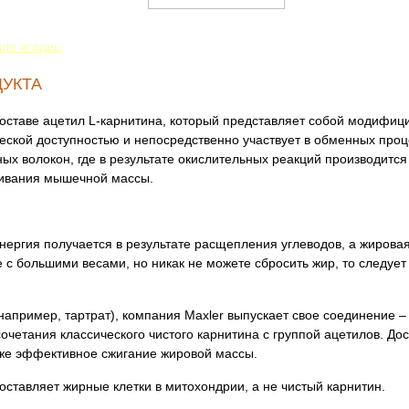
ля ягодиц
ДУКТА
в составе ацетил L-карнитина, который представляет собой модиф
ской доступностью и непосредственно участвует в обменных проце
х волокон, где в результате окислительных реакций производится
ивания мышечной массы.
энергия получается в результате расщепления углеводов, а жирова
е с большими весами, но никак не можете сбросить жир, то следуе
например, тартрат), компания Maxler выпускает свое соединение 
очетания классического чистого карнитина с группой ацетилов. Д
кже эффективное сжигание жировой массы.
ставляет жирные клетки в митохондрии, а не чистый карнитин.