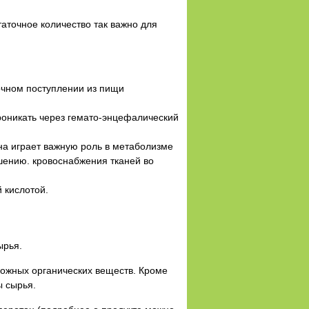
таточное количество так важно для
очном поступлении из пищи
роникать через гемато-энцефалический
она играет важную роль в метаболизме
шению. кровоснабжения тканей во
й кислотой.
ырья.
сложных органических веществ. Кроме
ы сырья.