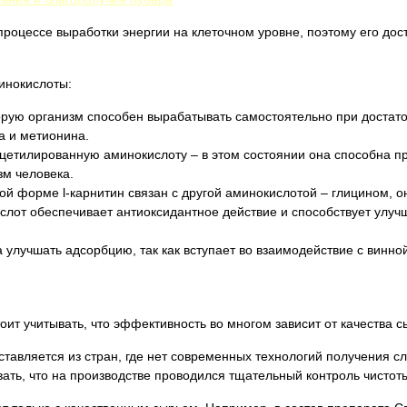
процессе выработки энергии на клеточном уровне, поэтому его дос
инокислоты:
орую организм способен вырабатывать самостоятельно при достат
а и метионина.
ацетилированную аминокислоту – в этом состоянии она способна п
зм человека.
ой форме l-карнитин связан с другой аминокислотой – глицином, 
ислот обеспечивает антиоксидантное действие и способствует улуч
а улучшать адсорбцию, так как вступает во взаимодействие с винно
оит учитывать, что эффективность во многом зависит от качества с
оставляется из стран, где нет современных технологий получения 
овать, что на производстве проводился тщательный контроль чистот