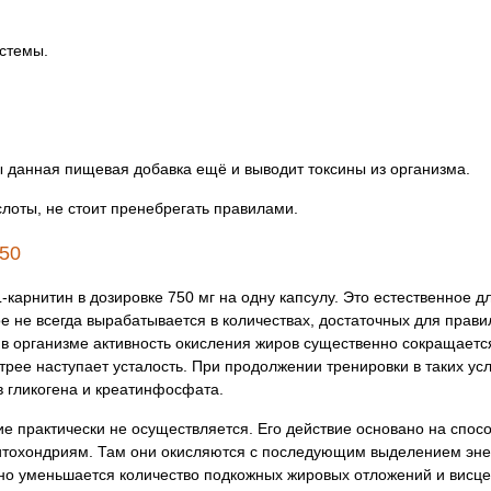
стемы.
ы данная пищевая добавка ещё и выводит токсины из организма.
слоты, не стоит пренебрегать правилами.
50
L-карнитин в дозировке 750 мг на одну капсулу. Это естественное 
 не всегда вырабатывается в количествах, достаточных для прави
 в организме активность окисления жиров существенно сокращаетс
трее наступает усталость. При продолжении тренировки в таких ус
в гликогена и креатинфосфата.
е практически не осуществляется. Его действие основано на спос
итохондриям. Там они окисляются с последующим выделением энер
но уменьшается количество подкожных жировых отложений и висц