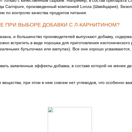
т только с качественным сырьем. Например, в состав препарата С
нда Carnipure, произведенный компанией Lonza (Швейцария). Безоп
м по контролю качества продуктов питания.
Е ПРИ ВЫБОРЕ ДОБАВКИ С Л-КАРНИТИНОМ?
казана, и большинство производителей выпускают добавку, содерж
жно встретить в виде порошка для приготовления изотонического ра
маленьких бутылочках или ампулах). Все они хорошо усваиваются, 
вать заявленные эффекты добавка, в составе которой не менее де
го вещества, при этом в нем совсем нет углеводов, что особенно ва