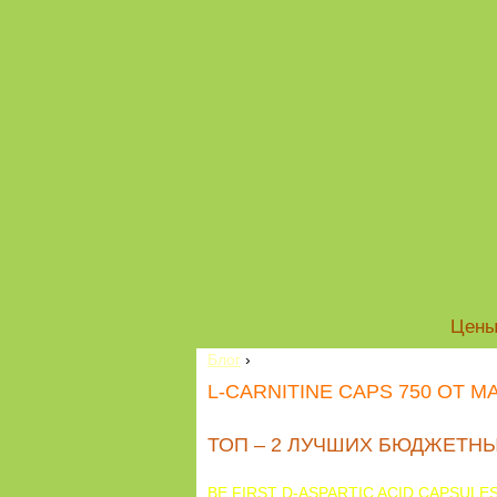
Цен
Блог
›
L-CARNITINE CAPS 750 ОТ M
ТОП – 2 ЛУЧШИХ БЮДЖЕТНЫ
BE FIRST D-ASPARTIC ACID CAPSULE