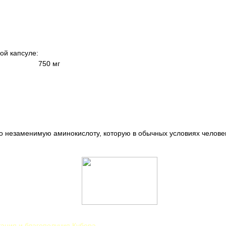
ой капсуле:
750 мг
но незаменимую аминокислоту, которую в обычных условиях челове
тания и благополучия Кубера