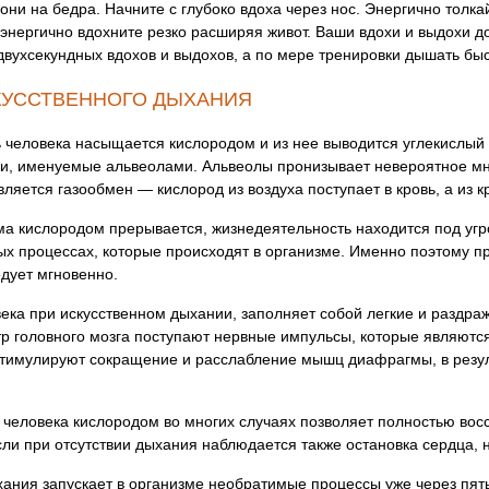
ни на бедра. Начните с глубоко вдоха через нос. Энергично толкай
 энергично вдохните резко расширяя живот. Ваши вдохи и выдохи 
вухсекундных вдохов и выдохов, а по мере тренировки дышать быс
КУССТВЕННОГО ДЫХАНИЯ
 человека насыщается кислородом и из нее выводится углекислый га
ьки, именуемые альвеолами. Альвеолы пронизывает невероятное мн
яется газообмен — кислород из воздуха поступает в кровь, а из кр
ма кислородом прерывается, жизнедеятельность находится под угро
ых процессах, которые происходят в организме. Именно поэтому п
едует мгновенно.
ека при искусственном дыхании, заполняет собой легкие и раздра
тр головного мозга поступают нервные импульсы, которые являютс
стимулируют сокращение и расслабление мышц диафрагмы, в резул
 человека кислородом во многих случаях позволяет полностью вос
сли при отсутствии дыхания наблюдается также остановка сердца, 
хания запускает в организме необратимые процессы уже через пят