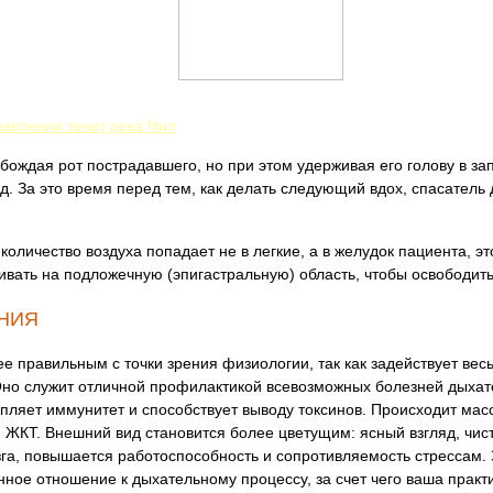
авлении течет река Нил
обождая рот пострадавшего, но при этом удерживая его голову в з
д. За это время перед тем, как делать следующий вдох, спасатель
оличество воздуха попадает не в легкие, а в желудок пациента, эт
вать на подложечную (эпигастральную) область, чтобы освободить
НИЯ
е правильным с точки зрения физиологии, так как задействует вес
но служит отличной профилактикой всевозможных болезней дыхат
пляет иммунитет и способствует выводу токсинов. Происходит мас
 ЖКТ. Внешний вид становится более цветущим: ясный взгляд, чис
га, повышается работоспособность и сопротивляемость стрессам. 
ное отношение к дыхательному процессу, за счет чего ваша практ