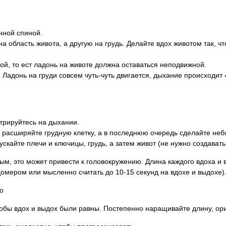
нной спиной.
а область живота, а другую на грудь. Делайте вдох животом так, ч
ой, то ест ладонь на животе должна оставаться неподвижной.
Ладонь на груди совсем чуть-чуть двигается, дыхание происходит
трируйтесь на дыхании.
 расширяйте грудную клетку, а в последнюю очередь сделайте не
скайте плечи и ключицы, грудь, а затем живот (не нужно создават
ым, это может привести к головокружению. Длина каждого вдоха и в
омером или мысленно считать до 10-15 секунд на вдохе и выдохе)
о
тобы вдох и выдох были равны. Постепенно наращивайте длину, о