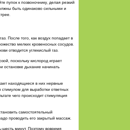
те пупок к позвоночнику, делая резкий
должны быть одинаково сильными и
трее.
з. После того, как воздух попадает в
ожество мелких кровеносных сосудов.
ови отводится углекислый газ.
зой, поскольку кислород играет
ри остановке дыхание начинать
жает находящиеся в них нервные
я стимулом для выработки ответных
ьтате чего происходит стимуляция
становить самостоятельный
надо проводить его закрытый массаж.
ь-шесть минут. Поэтому вовремя