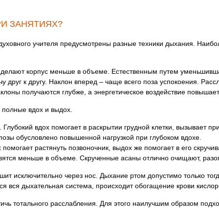
РИ ЗАНЯТИЯХ?
 духовного учителя предусмотрены разные техники дыхания. Наибо
е делают корпус меньше в объеме. Естественным путем уменьшивша
у друг к другу. Наклон вперед – чаще всего поза успокоения. Расс
клоны получаются глубже, а энергетическое воздействие повышае
 полные вдох и выдох.
. Глубокий вдох помогает в раскрытии грудной клетки, вызывает п
озы обусловлено повышенной нагрузкой при глубоком вдохе.
х помогает растянуть позвоночник, выдох же помогает в его скручив
овятся меньше в объеме. Скрученные асаны отлично очищают, разо
шит исключительно через нос. Дыхание ртом допустимо только тог
тся вся дыхательная система, происходит обогащение крови кисло
тичь тотального расслабления. Для этого наилучшим образом под