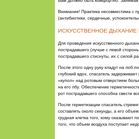
Вам должно быть комфортно. Занимайт
Внимание! Практика несовместима с пр
(антибиотики, сердечные, успокоитель
ИСКУССТВЕННОЕ ДЫХАНИЕ И
Для проведения искусственного дыхания
пострадавшего (лучше с левой стороны)
пострадавшего стиснуты, их с силой ра
После этого одну руку кладут на лоб 
глубокий вдох, спасатель задерживает
«купол» над ротовым отверстием боль
на его лбу. Обеспечение герметичност
рот пострадавшего способна свести все
После герметизации спасатель стремит
составлять около секунды, а его объ
грудная клетка того, кому оказывают 
того, что объем воздуха поступает нед