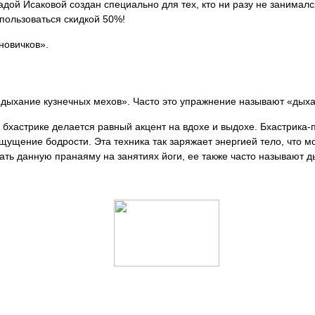
дой Исаковой создан специально для тех, кто ни разу не занималс
ользоваться скидкой 50%!
новичков».
«дыхание кузнечных мехов». Часто это упражнение называют «дыха
в бхастрике делается равный акцент на вдохе и выдохе. Бхастрика
щущение бодрости. Эта техника так заряжает энергией тело, что м
ать данную пранаяму на занятиях йоги, ее также часто называют д