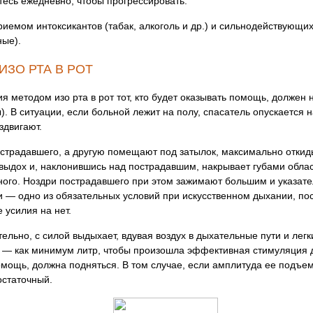
есь ежедневно, чтобы прогрессировать.
иемом интоксикантов (табак, алкоголь и др.) и сильнодействующи
ные).
ЗО РТА В РОТ
 методом изо рта в рот тот, кто будет оказывать помощь, должен 
. В ситуации, если больной лежит на полу, спасатель опускается н
здвигают.
пострадавшего, а другую помещают под затылок, максимально откид
 выдох и, наклонившись над пострадавшим, накрывает губами облас
ного. Ноздри пострадавшего при этом зажимают большим и указат
и — одно из обязательных условий при искусственном дыхании, поск
 усилия на нет.
ельно, с силой выдыхает, вдувая воздух в дыхательные пути и ле
ем — как минимум литр, чтобы произошла эффективная стимуляция 
помощь, должна подняться. В том случае, если амплитуда ее подъе
остаточный.