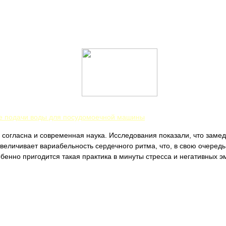
ге подачи воды для посудомоечной машины
согласна и современная наука. Исследования показали, что замед
величивает вариабельность сердечного ритма, что, в свою очередь
бенно пригодится такая практика в минуты стресса и негативных э