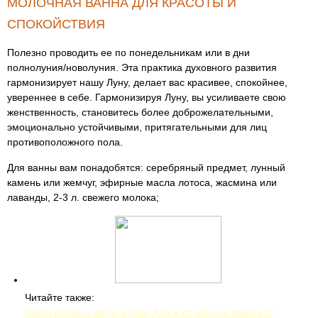
МОЛОЧНАЯ ВАННА ДЛЯ КРАСОТЫ И
СПОКОЙСТВИЯ
Полезно проводить ее по понедельникам или в дни
полнолуния/новолуния. Эта практика духовного развития
гармонизирует нашу Луну, делает вас красивее, спокойнее,
увереннее в себе. Гармонизируя Луну, вы усиливаете свою
женственность, становитесь более доброжелательными,
эмоционально устойчивыми, притягательными для лиц
противоположного пола.
Для ванны вам понадобятся: серебряный предмет, лунный
камень или жемчуг, эфирные масла лотоса, жасмина или
лаванды, 2-3 л. свежего молока;
Читайте также:
Каков уровень воды в реке Дон и от чего он зависит?