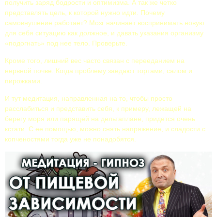
получить заряд бодрости и оптимизма. А так же четко
представлять цель, к которой нужно идти. Почему
самовнушение работает? Мозг начинает воспринимать новую
для себя ситуацию как должное, и давать указания организму
«подогнать» под нее тело. Проверьте.
Кроме того, лишний вес часто связан с перееданием на
нервной почве. Когда проблему заедают тортами, салом и
пирожками.
И тут медитация, направленная на то, чтобы просто
расслабиться и представить себя, к примеру, лежащей на
берегу моря или парящей на дельтаплане, придется очень
кстати. С ее помощью, можно снять напряжение, и сладости с
копченостями тогда уже не понадобятся.