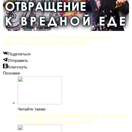
Гипноз для похудения 🤬 Отвращение к вредной еде и
избавление от пищевой зависимости🙏🙌💥
Поделиться
Отправить
Класснуть
Похожее
Читайте также:
Секреты выполнения Маричиасаны 3 и 4, техника позы
мудреца Маричи в йоге, польза асаны