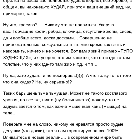
стрелка на весах вас полностью удовлетворяет, все хорошо, в
общем, вы наконец-то ХУДАЯ, при этом ваш внешний вид, ну,
примерно, таков:
Ну что, красиво? … Никому это не нравиться. Уверяю
вас. Торчащие кости, ребра, ключица, отсутствие жопы, сисек,
да и вообще всего, доски досками… Совершенно не
привлекательные, сексуальные и т.п. мне кроме как взять и
накормить, ничего и не хочется. Вот вам яркий пример «ТУПО
ХУДЕЮЩИХ», и я уверен, что им кажется, что он и где-то там
толстые, что у них где-то там жир и т.д. и т.п…
Ну да, зато худая.. и не поспоришь))))). А что толку то, от того
что она худая? Не, ну серьезно!?
Таких барышень тьма тьмущая. Может не такого костлявого
уровня, но все же, никто (ну большинство) почему-то не
задумывается о том, как важна мышечная кань (мышцы) на
теле…
Поверьте мне на слово, никому не нравятся просто худые
девушки (что доски), это я вам гарантирую на все 100%.
Вливайтесь в новые реалии…. в современном мире быть