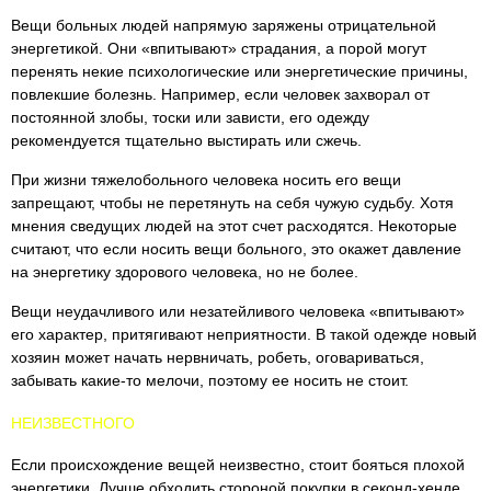
Вещи больных людей напрямую заряжены отрицательной
энергетикой. Они «впитывают» страдания, а порой могут
перенять некие психологические или энергетические причины,
повлекшие болезнь. Например, если человек захворал от
постоянной злобы, тоски или зависти, его одежду
рекомендуется тщательно выстирать или сжечь.
При жизни тяжелобольного человека носить его вещи
запрещают, чтобы не перетянуть на себя чужую судьбу. Хотя
мнения сведущих людей на этот счет расходятся. Некоторые
считают, что если носить вещи больного, это окажет давление
на энергетику здорового человека, но не более.
Вещи неудачливого или незатейливого человека «впитывают»
его характер, притягивают неприятности. В такой одежде новый
хозяин может начать нервничать, робеть, оговариваться,
забывать какие-то мелочи, поэтому ее носить не стоит.
НЕИЗВЕСТНОГО
Если происхождение вещей неизвестно, стоит бояться плохой
энергетики. Лучше обходить стороной покупки в секонд-хенде.