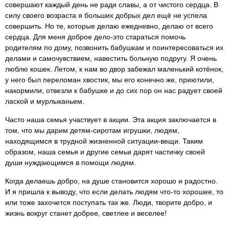
совершают каждый день не ради славы, а от чистого сердца. В
силу своего возраста я больших добрых дел ещё не успела
совершить. Но те, которые делаю ежедневно, делаю от всего
сердца. Для меня доброе дело-это стараться помочь
родителям по дому, позвонить бабушкам и поинтересоваться их
делами и самочувствием, навестить больную подругу. Я очень
люблю кошек. Летом, к нам во двор забежал маленький котёнок,
у него был переломан хвостик, мы его конечно же, приютили,
накормили, отвезли к бабушке и до сих пор он нас радует своей
лаской и мурлыканьем.
Часто наша семья участвует в акции. Эта акция заключается в
том, что мы дарим детям-сиротам игрушки, людям,
находящимся в трудной жизненной ситуации-вещи. Таким
образом, наша семья и другие семьи дарят частичку своей
души нуждающимся в помощи людям.
Когда делаешь добро, на душе становится хорошо и радостно.
И я пришла к выводу, что если делать людям что-то хорошее, то
или тоже захочется поступать так же. Люди, творите добро, и
жизнь вокруг станет добрее, светлее и веселее!