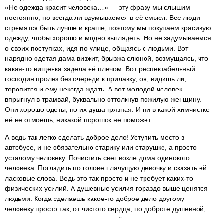
«Не одежда красит человека…» — эту фразу мы слышим
постоянно, но всегда ли вдумываемся в её смысл. Все люди
стремятся быть лучше и краше, поэтому мы покупаем красивую
одежду, чтобы хорошо и модно выглядеть. Но не задумываемся
о своих поступках, идя по улице, общаясь с людьми. Вот
нарядно одетая дама визжит, брызжа слюной, возмущаясь, что
какая-то нищенка задела её плечом. Вот респектабельный
господин пролез без очереди к прилавку, он, видишь ли,
торопится и ему некогда ждать. А вот молодой человек
впрыгнул в трамвай, буквально оттолкнув пожилую женщину.
Они хорошо одеты, но их душа грязная. И ни в какой химчистке
её не отмоешь, никакой порошок не поможет.
А ведь так легко сделать доброе дело! Уступить место в
автобусе, и не обязательно старику или старушке, а просто
усталому человеку. Почистить снег возле дома одинокого
человека. Погладить по голове плачущую девочку и сказать ей
ласковые слова. Ведь это так просто и не требует каких-то
физических усилий. А душевные усилия гораздо выше ценятся
людьми. Когда сделаешь какое-то доброе дело другому
человеку просто так, от чистого сердца, по доброте душевной,