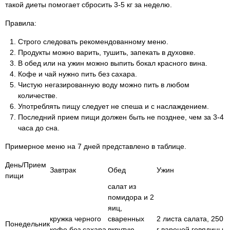
такой диеты помогает сбросить 3-5 кг за неделю.
Правила:
Строго следовать рекомендованному меню.
Продукты можно варить, тушить, запекать в духовке.
В обед или на ужин можно выпить бокал красного вина.
Кофе и чай нужно пить без сахара.
Чистую негазированную воду можно пить в любом
количестве.
Употреблять пищу следует не спеша и с наслаждением.
Последний прием пищи должен быть не позднее, чем за 3-4
часа до сна.
Примерное меню на 7 дней представлено в таблице.
День/Прием
Завтрак
Обед
Ужин
пищи
салат из
помидора и 2
яиц,
кружка черного
сваренных
2 листа салата, 250
Понедельник
кофе без сахара
вкрутую,
г вареной говядины