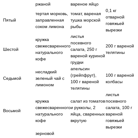
ржаной
вареное яйцо
0,1 кг
тертая морковь,
томат, вареная
отварной
Пятый
заправленная
тушка морской
говяжьей
соком лимона
рыбы
вырезки
листья
кружка
посевного
свежесваренного
200 г вареной
Шестой
салата, 250 г
натурального
телятины
вареной куриной
кофе
грудки
апельсин
несладкий
(грейпфрут),
100 г вареной
Седьмой
зеленый чай с
100 г вареной
колбасы
лимоном
телятины
листья
кружка
салат из томатов
посевного
свежесваренного
и рукколы, 2
салата, 100 г
Восьмой
натурального
яйца, сваренных
вареной
кофе
вкрутую
говяжьей
вырезки
зерновой