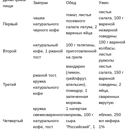
Завтрак
Обед
Ужин
пищи
листья
томат, листья
чашка
салата, 100 г
посевного
Первый
натурального
вареной
салата латука, 2
черного кофе
нежирной
вареных яйца
говядины
100 г вареной
натуральный
100 г телятины,
колбасы,
Второй
кофе, 1 ржаной
приготовленной
листья
тост
на гриле
рукколы
мандарин
листья
(лимон,
салата, 150 г
ржаной тост,
грейпфрут,
вареной
кружка
Третий
апельсин),
говядины, 2
натурального
помидор, 1
яйца,
кофе
запеченная
сваренных
морковь
вкрутую
кружка
1 натертая
свежесваренного
морковь, 100 г
яблоко, 250
Четвертый
натурального
сыра
мл кефира
кофе, тост
“Российский”, 1
1%