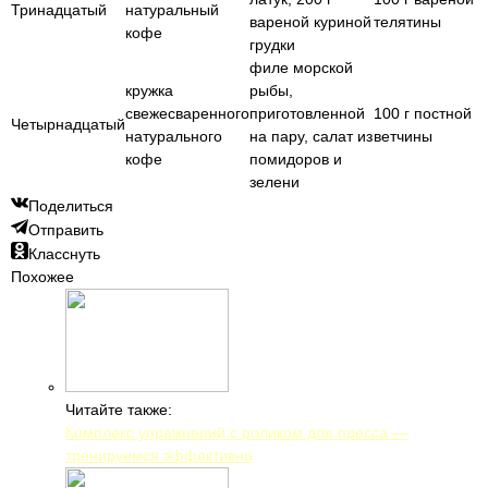
Тринадцатый
натуральный
вареной куриной
телятины
кофе
грудки
филе морской
кружка
рыбы,
свежесваренного
приготовленной
100 г постной
Четырнадцатый
натурального
на пару, салат из
ветчины
кофе
помидоров и
зелени
Поделиться
Отправить
Класснуть
Похожее
Читайте также:
Комплекс упражнений с роликом для пресса —
тренируемся эффективно