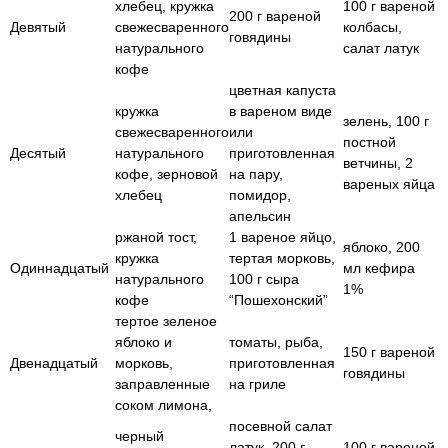
хлебец, кружка
100 г вареной
200 г вареной
Девятый
свежесваренного
колбасы,
говядины
натурального
салат латук
кофе
цветная капуста
кружка
в вареном виде
зелень, 100 г
свежесваренного
или
постной
Десятый
натурального
приготовленная
ветчины, 2
кофе, зерновой
на пару,
вареных яйца
хлебец
помидор,
апельсин
ржаной тост,
1 вареное яйцо,
яблоко, 200
кружка
тертая морковь,
Одиннадцатый
мл кефира
натурального
100 г сыра
1%
кофе
“Пошехонский”
тертое зеленое
яблоко и
томаты, рыба,
150 г вареной
Двенадцатый
морковь,
приготовленная
говядины
заправленные
на гриле
соком лимона,
посевной салат
черный
латук, 200 г
100 г вареной