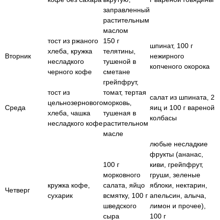
заправленный
растительным
маслом
тост из ржаного
150 г
шпинат, 100 г
хлеба, кружка
телятины,
Вторник
нежирного
несладкого
тушеной в
копченого окорока
черного кофе
сметане
грейпфрут,
тост из
томат, тертая
салат из шпината, 2
цельнозернового
морковь,
Среда
яиц и 100 г вареной
хлеба, чашка
тушеная в
колбасы
несладкого кофе
растительном
масле
любые несладкие
фрукты (ананас,
100 г
киви, грейпфрут,
морковного
груши, зеленые
кружка кофе,
салата, яйцо
яблоки, нектарин,
Четверг
сухарик
всмятку, 100 г
апельсин, алыча,
шведского
лимон и прочее),
сыра
100 г