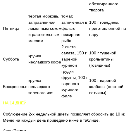
обезжиренного
творога
тертая морковь,
томат,
заправленная
запеченная в
100 г говядины,
Пятница
лимонным соком
фольге
приготовленной на
и растительным
нежирная
пару
маслом
рыба
2 листа
салата, 150 г
100 г тушеной
кружка
Суббота
вареной
крольчатины
несладкого кофе
куриной
(говядины)
грудки
фрукты, 100 г
кружка
100 г вареной
вареного
Воскресенье
несладкого
колбасы (постной
куриного
зеленого чая
ветчины)
филе
НА 14 ДНЕЙ
Соблюдение 2-х недельной диеты позволяет сбросить до 10 кг.
Меню на каждый день приведено ниже в таблице.
День/Прием