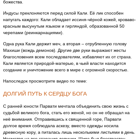
божества.
Индусы преклоняются перед силой Кали. Её лик способен
напугать каждого: Кали обладает иссиня-чёрной кожей, кроваво-
красным высунутым языком и гирляндой, образованной 50
черепами (реинкарнациями).
Одна рука Кали держит меч, а вторая – отрубленную голову
Махиши (вождь демонов). Другие две руки выражают жесты
благословения всем последователям, избавляют их от страха.
Кали является природой-матерью, в чьей власти находится
создание и уничтожение всего в мире с огромной скоростью.
Напоследок просмотрите видео по теме:
ДОЛГИЙ ПУТЬ К СЕРДЦУ БОГА
С ранней юности Парвати мечтала объединить свою жизнь с
судьбой великого бога, стать его женой, но он не обращал на
неё внимания. Отправившись к священной горе, Парвати
долгое время соблюдала аскезу, вместо одежды носила
древесную кору, а питалась лишь несколькими листьями в день.
Несмотря на все старания девушки, Шива был бесстрастен –