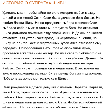
ИСТОРИЯ О СУПРУГАХ ШИВЫ
Удивительна и необычайна по силе история любви между
Шивой и его женой Сати. Сати была дочерью бога Дакши. Не
любил Дакши Шиву. Но на празднике выбора женихов Сати
выбрала себе в мужья этого многорукого Бога. Не оказывал
Шива должного почтения отцу своей жены. И Дакши решается
отомстить. Он устраивает праздник жертвоприношения, но
Шиву не приглашает. И жертвенный кусок мяса отказался ему
передать. Оскорбленная Сати, горячо любившая мужа,
бросается в жертвенный костер. Во имя своего любимого она
совершила самосожжение. В ярости Шива убивает Дакши. Он
скорбит по любимой жене в глубокой медитации на горе
Кайлас. Сотни лет проводит он в медитации. В это время на
земле происходила великая битва между богами и демонами.
Победить демонов мог только сын Шивы.
Сати рождается в другой девушке с именем Парвати. Парвати,
как и Сати, горячо полюбила Шиву. И решила завоевать его
любовь. Она отправилась на Кайлас и предалась покаянию. Но
Шива в медитации думал только о Сати. Чтобы возлюбленный
её увидел, Парвати совершила глубокую аскезу. Этим она