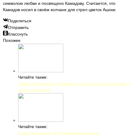
символом любви и посвящено Камадэву. Считается, что
Камадэв носил в своём колчане для стрел цветок Ашоки.
Поделиться
Отправить
Класснуть
Похожее
Читайте также:
Закрытие белково-углеводного окна после тренировки —
зачем это нужно
Читайте также:
5 мощных мантр для привлечения денег