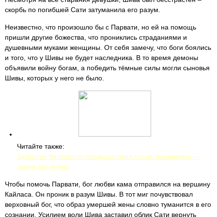
скорбь по погибшей Сати затуманила его разум.
Неизвестно, что произошло бы с Парвати, но ей на помощь
пришли другие божества, что прониклись страданиями и
душевными муками женщины. От себя замечу, что боги боялись
и того, что у Шивы не будет наследника. В то время демоны
объявили войну богам, а победить тёмные силы могли сыновья
Шивы, которых у него не было.
Читайте также:
Закрытие белково-углеводного окна после тренировки —
зачем это нужно
Чтобы помочь Парвати, бог любви кама отправился на вершину
Кайласа. Он проник в разум Шивы. В тот миг почувствовал
верховный бог, что образ умершей жены словно туманится в его
сознании. Усилием воли Шива заставил облик Сати вернуть