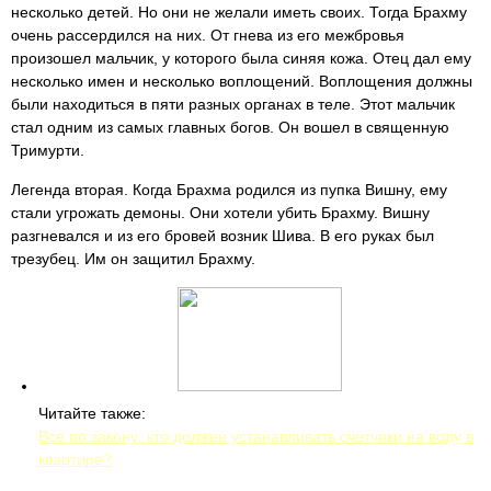
несколько детей. Но они не желали иметь своих. Тогда Брахму
очень рассердился на них. От гнева из его межбровья
произошел мальчик, у которого была синяя кожа. Отец дал ему
несколько имен и несколько воплощений. Воплощения должны
были находиться в пяти разных органах в теле. Этот мальчик
стал одним из самых главных богов. Он вошел в священную
Тримурти.
Легенда вторая. Когда Брахма родился из пупка Вишну, ему
стали угрожать демоны. Они хотели убить Брахму. Вишну
разгневался и из его бровей возник Шива. В его руках был
трезубец. Им он защитил Брахму.
Читайте также:
Все по закону: кто должен устанавливать счетчики на воду в
квартире?