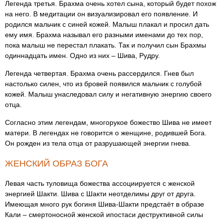
Легенда третья. Брахма очень хотел сына, который будет похож
на него. В медитации он визуализировал его появление. И
родился мальчик с синей кожей. Малыш плакал и просил дать
ему имя. Брахма называл его разными именами до тех пор,
пока малыш не перестал плакать. Так и получил сын Брахмы
одиннадцать имен. Одно из них – Шива, Рудру.
Легенда четвертая. Брахма очень рассердился. Гнев был
настолько силен, что из бровей появился мальчик с голубой
кожей. Малыш унаследовал силу и негативную энергию своего
отца.
Согласно этим легендам, многорукое божество Шива не имеет
матери. В легендах не говорится о женщине, родившей Бога.
Он рожден из тела отца от разрушающей энергии гнева.
ЖЕНСКИЙ ОБРАЗ БОГА
Левая часть туловища божества ассоциируется с женской
энергией Шакти. Шива с Шакти неотделимы друг от друга.
Имеющая много рук богиня Шива-Шакти предстаёт в образе
Кали – смертоносной женской ипостаси деструктивной силы