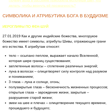
Почему вода в бассейне приобрела молочный цвет, что
делать, чтобы вернуть ей прозрачность?
СИМВОЛИКА И АТРИБУТИКА БОГА В БУДДИЗМЕ
ИЕРОГЛИФЫ ПО ФЕН-ШУЙ
27.01.2019 Как и другие индийские божества, многорукое
божество имеет символы, атрибуты Шивы, отражающие грани
его естества. К атрибутам относят:
тело – осыпано пеплом, выражает начало Вселенной,
которая шире границ существования;
заплетенные волосы – сплетение различных энергий;
луна в волосах – олицетворяет силу контроля над разумом
и пониманием;
3 глаза – луна и солнце, огонь;
полузакрытые глаза – бесконечность жизненных процессов;
открытые глаза – зарождение жизни, закрытые –
разрушение старой жизни;
змеи на шее и плечах – олицетворение текущего времени,
прошедшего и будущего;