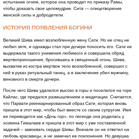
испытание огнем, которое она проводит по приказу Рамы,
чтобы доказать свое целомудрие. Сита — олицетворение
женской силы и добродетели.
ИСТОРИЯ ПОЯВЛЕНИЯ БОГИНИ
Великий Шива имел возлюбленную жену Сати. Но ее отец не
любил зятя, и однажды стал при дочери поносить его. Сати не
выдержала такого унижения любимого и совершила обряд
жертвоприношения, бросившись в священный огонь. Шива,
выхватив из костра мертвое тело возлюбленной, совершил с
ней в руках ритуальный танец, а в заключение убил мужчину,
виновного в смерти дочери.
После чего Шива удалился высоко в горы и поселился на горе
Кайлас, где предался размышлениям и медитации. Считается,
что Парвати реинкарнированный образ Сати, которая вновь
пришла в этот мир, чтобы был вместе со своим супругом. Имя
ее переводится как «Дочь гор», по легенде она родилась у
хозяина Гималаев и пришла в этот мир с уже поставленной
задачей – завоевать сердце Шивы. Вначале он не ответил на
любовь красавицы, и не замечал ее поклонения. Но девушка