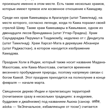
произошло именно в этом месте. Есть также несколько храмов,
которые имеют прямое или косвенное отношение к Камадэву.
Среди них храм Камешвары в Арагалуре (штат Тамилнад), на
месте которого, согласно легенде, когда-то Кама поразил своей
стрелой Шиву. Также храм Камешвары в Камьяване, одном из
двенадцати лесов Вриндавана (штат Уттар-Прадеш). Храм
Саундараджа Перумал в Тхадикомбу, недалеко от г. Диндигула
(штат Тамилнад). Храм Харсат-Мата в деревушке Абханери
(штат Раджастхан), в котором находится изображение
Камадэва.
Праздник Холи в Индии, который также носит название Мадана-
Махотсава, или Кама-Махотсава, считается временем
весеннего пробуждения природы, поэтому напрямую связан с
богом Камой. Этот праздник приходится на полнолуние в конце
февраля — начале марта.
Священное дерево Индии и прилегающих территорий
(почитаемое сразу в нескольких традициях: в индуизме,
буддизме и джайнизме) под названием Ашока (санскр. अशोक,
aśoka — ‘беЗпечальное, избавляющее от тоски’) считается