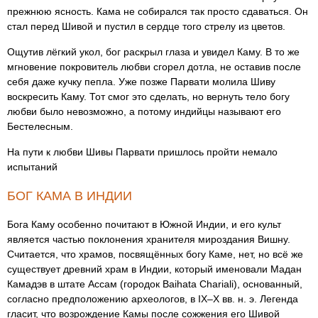
прежнюю ясность. Кама не собирался так просто сдаваться. Он
стал перед Шивой и пустил в сердце того стрелу из цветов.
Ощутив лёгкий укол, бог раскрыл глаза и увидел Каму. В то же
мгновение покровитель любви сгорел дотла, не оставив после
себя даже кучку пепла. Уже позже Парвати молила Шиву
воскресить Каму. Тот смог это сделать, но вернуть тело богу
любви было невозможно, а потому индийцы называют его
Бестелесным.
На пути к любви Шивы Парвати пришлось пройти немало
испытаний
БОГ КАМА В ИНДИИ
Бога Каму особенно почитают в Южной Индии, и его культ
является частью поклонения хранителя мироздания Вишну.
Считается, что храмов, посвящённых богу Каме, нет, но всё же
существует древний храм в Индии, который именовали Мадан
Камадэв в штате Ассам (городок Baihata Chariali), основанный,
согласно предположению археологов, в IX–X вв. н. э. Легенда
гласит, что возрождение Камы после сожжения его Шивой