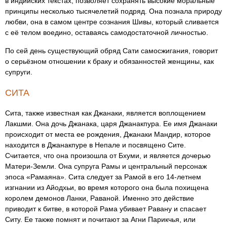
в индийских текстах, позволяет сохранять высокие моральные
принципы несколько тысячелетий подряд. Она познала природу
любви, она в самом центре сознания Шивы, который сливается
с её телом воедино, оставаясь самодостаточной личностью.
По сей день существующий обряд Сати самосжигания, говорит
о серьёзном отношении к браку и обязанностей женщины, как
супруги.
СИТА
Сита, также известная как Джанаки, является воплощением
Лакшми. Она дочь Джанака, царя Джанакпура. Ее имя Джанаки
происходит от места ее рождения, Джанаки Мандир, которое
находится в Джанакпуре в Непале и посвящено Сите.
Считается, что она произошла от Бхуми, и является дочерью
Матери-Земли. Она супруга Рамы и центральный персонаж
эпоса «Рамаяна». Сита следует за Рамой в его 14-летнем
изгнании из Айодхьи, во время которого она была похищена
королем демонов Ланки, Раваной. Именно это действие
приводит к битве, в которой Рама убивает Равану и спасает
Ситу. Ее также помнят и почитают за Агни Парикчья, или