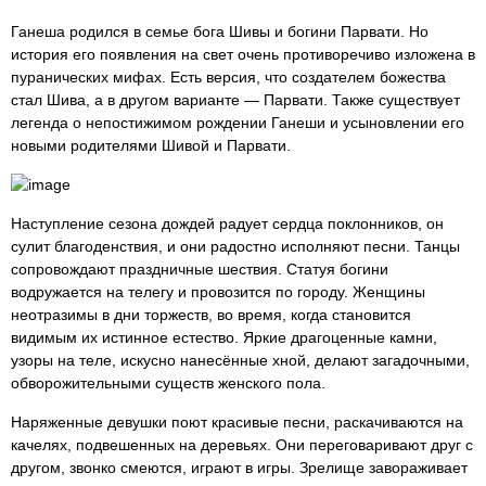
Ганеша родился в семье бога Шивы и богини Парвати. Но
история его появления на свет очень противоречиво изложена в
пуранических мифах. Есть версия, что создателем божества
стал Шива, а в другом варианте — Парвати. Также существует
легенда о непостижимом рождении Ганеши и усыновлении его
новыми родителями Шивой и Парвати.
Наступление сезона дождей радует сердца поклонников, он
сулит благоденствия, и они радостно исполняют песни. Танцы
сопровождают праздничные шествия. Статуя богини
водружается на телегу и провозится по городу. Женщины
неотразимы в дни торжеств, во время, когда становится
видимым их истинное естество. Яркие драгоценные камни,
узоры на теле, искусно нанесённые хной, делают загадочными,
обворожительными существ женского пола.
Наряженные девушки поют красивые песни, раскачиваются на
качелях, подвешенных на деревьях. Они переговаривают друг с
другом, звонко смеются, играют в игры. Зрелище завораживает