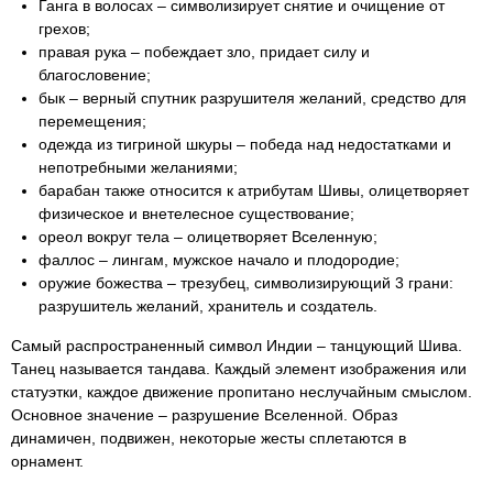
Ганга в волосах – символизирует снятие и очищение от
грехов;
правая рука – побеждает зло, придает силу и
благословение;
бык – верный спутник разрушителя желаний, средство для
перемещения;
одежда из тигриной шкуры – победа над недостатками и
непотребными желаниями;
барабан также относится к атрибутам Шивы, олицетворяет
физическое и внетелесное существование;
ореол вокруг тела – олицетворяет Вселенную;
фаллос – лингам, мужское начало и плодородие;
оружие божества – трезубец, символизирующий 3 грани:
разрушитель желаний, хранитель и создатель.
Самый распространенный символ Индии – танцующий Шива.
Танец называется тандава. Каждый элемент изображения или
статуэтки, каждое движение пропитано неслучайным смыслом.
Основное значение – разрушение Вселенной. Образ
динамичен, подвижен, некоторые жесты сплетаются в
орнамент.