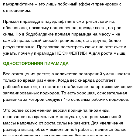
пауэрлифтинге – это лишь побочный эффект тренировок с
отягощением.
Прямая пирамида в пауэрлифтинге смотрится логично,
обосновано, поскольку направленна, прежде всего, на рост
силы. Но в бодибилдинге прямая пирамида на массу – не
самый правильный способ тренировок, есть другие, более
результативные. Предлагаю посмотреть сюжет на этот счет и
узнать, почему пирамида НЕ ЭФФЕКТИВНА для роста мышц
ОДНОСТОРОННЯЯ ПИРАМИДА
Вес отягощения растет, а количество повторений уменьшается
только во время разминки. Когда вес снаряда достигает
рабочей отметки, он остается стабильным на протяжении серии
запланированных подходов. То есть хорошая, основательная
разминка за которой следуют 4-5 основных рабочих подходов.
Это более современная версия принципа пирамиды,
основанная на крамольном постулате, что рост мышечной
массы напрямую от роста силы не зависит. Для увеличения
размера мышц, объем выполненной работы, является более
важным фактором, чем количество блинов на штанге.