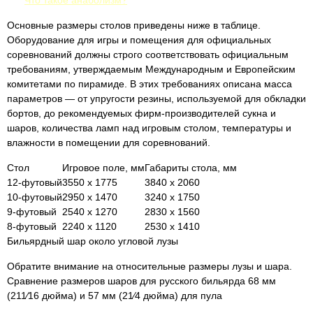
Что такое анаболизм?
Основные размеры столов приведены ниже в таблице.
Оборудование для игры и помещения для официальных
соревнований должны строго соответствовать официальным
требованиям, утверждаемым Международным и Европейским
комитетами по пирамиде. В этих требованиях описана масса
параметров — от упругости резины, используемой для обкладки
бортов, до рекомендуемых фирм-производителей сукна и
шаров, количества ламп над игровым столом, температуры и
влажности в помещении для соревнований.
Стол
Игровое поле, мм
Габариты стола, мм
12-футовый
3550 х 1775
3840 х 2060
10-футовый
2950 х 1470
3240 х 1750
9-футовый
2540 х 1270
2830 х 1560
8-футовый
2240 х 1120
2530 х 1410
Бильярдный шар около угловой лузы
Обратите внимание на относительные размеры лузы и шара.
Сравнение размеров шаров для русского бильярда 68 мм
(211⁄16 дюйма) и 57 мм (21⁄4 дюйма) для пула