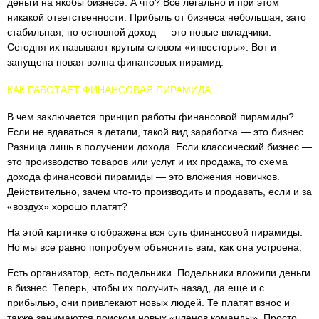
деньги на якобы бизнесе. А что? Все легально и при этом
никакой ответственности. Прибыль от бизнеса небольшая, зато
стабильная, но основной доход — это новые вкладчики.
Сегодня их называют крутым словом «инвесторы». Вот и
запущена новая волна финансовых пирамид.
КАК РАБОТАЕТ ФИНАНСОВАЯ ПИРАМИДА
В чем заключается принцип работы финансовой пирамиды?
Если не вдаваться в детали, такой вид заработка — это бизнес.
Разница лишь в получении дохода. Если классический бизнес —
это производство товаров или услуг и их продажа, то схема
дохода финансовой пирамиды — это вложения новичков.
Действительно, зачем что-то производить и продавать, если и за
«воздух» хорошо платят?
На этой картинке отображена вся суть финансовой пирамиды.
Но мы все равно попробуем объяснить вам, как она устроена.
Есть организатор, есть подельники. Подельники вложили деньги
в бизнес. Теперь, чтобы их получить назад, да еще и с
прибылью, они привлекают новых людей. Те платят взнос и
также занимаются поиском новых «членов команды». Просто