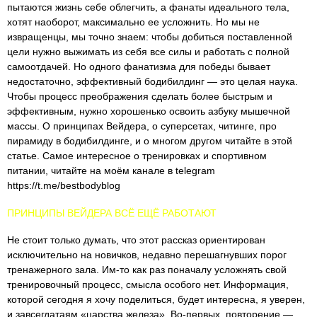
пытаются жизнь себе облегчить, а фанаты идеального тела,
хотят наоборот, максимально ее усложнить. Но мы не
извращенцы, мы точно знаем: чтобы добиться поставленной
цели нужно выжимать из себя все силы и работать с полной
самоотдачей. Но одного фанатизма для победы бывает
недостаточно, эффективный бодибилдинг — это целая наука.
Чтобы процесс преображения сделать более быстрым и
эффективным, нужно хорошенько освоить азбуку мышечной
массы. О принципах Вейдера, о суперсетах, читинге, про
пирамиду в бодибилдинге, и о многом другом читайте в этой
статье. Самое интересное о тренировках и спортивном
питании, читайте на моём канале в telegram
https://t.me/bestbodyblog
ПРИНЦИПЫ ВЕЙДЕРА ВСЁ ЕЩЁ РАБОТАЮТ
Не стоит только думать, что этот рассказ ориентирован
исключительно на новичков, недавно перешагнувших порог
тренажерного зала. Им-то как раз поначалу усложнять свой
тренировочный процесс, смысла особого нет. Информация,
которой сегодня я хочу поделиться, будет интересна, я уверен,
и завсегдатаям «царства железа». Во-первых, повторение —