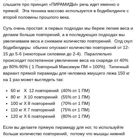
слышите про принцип «ПИРАМИДЫ» речь идет именно о
прямой. Эта техника массово используется в бодибилдинге с
второй половины прошлого века.
Суть очень простая: в первых подходах мы берем легкие веса и
делаем больше повторений, а в последующих подходах мы
увеличиваем веса и снижаем количество повторений. Олд скул
бодибилдеры обычно опускают количество повторений от 12-
15 до 5-6 (некоторые силовики до 2-4). Параллельно
происходит постепенное увеличение веса на снаряде от 40%
до 80%-90% ( 1 Повторный Максимум ПМ = 100%). Типичный
вариант прямой пирамиды для человека жмущего лежа 150 кг
на 1 раз может выглядеть так:
60 кг Х 12 повторений (40% от 1 ПМ)
80 кг Х 10 повторений (55% от 1 ПМ)
100 кг Х 8 повторений (70% от 1 ПМ)
110 кг Х 7 повторений (75% от 1 ПМ)
120 кг Х 6 повторений (80% от 1 ПМ)
Если вы делаете прямую пирамиду для ног, то используйте
больше количество повторений, потому что мышцы нижней