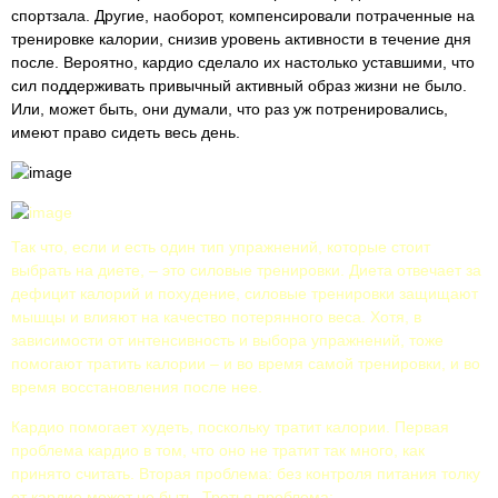
спортзала. Другие, наоборот, компенсировали потраченные на
тренировке калории, снизив уровень активности в течение дня
после. Вероятно, кардио сделало их настолько уставшими, что
сил поддерживать привычный активный образ жизни не было.
Или, может быть, они думали, что раз уж потренировались,
имеют право сидеть весь день.
Так что, если и есть один тип упражнений, которые стоит
выбрать на диете, – это силовые тренировки. Диета отвечает за
дефицит калорий и похудение, силовые тренировки защищают
мышцы и влияют на качество потерянного веса. Хотя, в
зависимости от интенсивность и выбора упражнений, тоже
помогают тратить калории – и во время самой тренировки, и во
время восстановления после нее.
Кардио помогает худеть, поскольку тратит калории. Первая
проблема кардио в том, что оно не тратит так много, как
принято считать. Вторая проблема: без контроля питания толку
от кардио может не быть. Третья проблема: