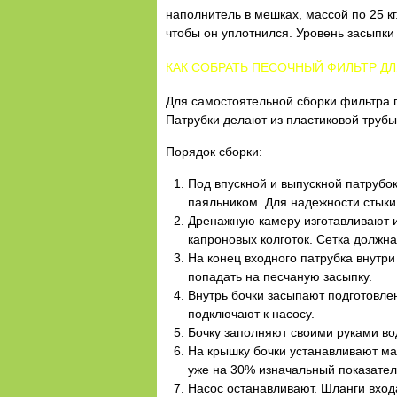
наполнитель в мешках, массой по 25 к
чтобы он уплотнился. Уровень засыпки
КАК СОБРАТЬ ПЕСОЧНЫЙ ФИЛЬТР Д
Для самостоятельной сборки фильтра п
Патрубки делают из пластиковой трубы
Порядок сборки:
Под впускной и выпускной патрубок
паяльником. Для надежности стыки
Дренажную камеру изготавливают и
капроновых колготок. Сетка должна
На конец входного патрубка внутри
попадать на песчаную засыпку.
Внутрь бочки засыпают подготовле
подключают к насосу.
Бочку заполняют своими руками вод
На крышку бочки устанавливают ма
уже на 30% изначальный показател
Насос останавливают. Шланги вход