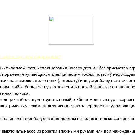
ешается пить при панкреатите?
ючить возможность использования насоса детьми без присмотра вз
к поражения купающихся электрическим током, поэтому необходимо
лючена к выключателю цепи (автомату) или устройству остаточного
рический кабель, его нужно закрепить в такой зоне, где его не пе
 иная техника.
золяции кабеля нужно купить новый, либо поменять шнур в сервис
лектрическим током, нельзя использовать переносные удлиняющи
лючение электрооборудования должны выполнять только совершенно
и выключать насос из розетки влажными руками или при нахождении