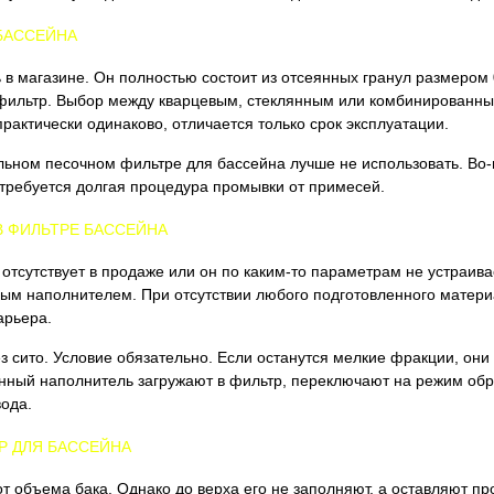
 БАССЕЙНА
в магазине. Он полностью состоит из отсеянных гранул размером 
 в фильтр. Выбор между кварцевым, стеклянным или комбинированн
рактически одинаково, отличается только срок эксплуатации.
льном песочном фильтре для бассейна лучше не использовать. Во-
отребуется долгая процедура промывки от примесей.
В ФИЛЬТРЕ БАССЕЙНА
отсутствует в продаже или он по каким-то параметрам не устраива
м наполнителем. При отсутствии любого подготовленного материа
арьера.
 сито. Условие обязательно. Если останутся мелкие фракции, они 
нный наполнитель загружают в фильтр, переключают на режим обр
вода.
Р ДЛЯ БАССЕЙНА
от объема бака. Однако до верха его не заполняют, а оставляют п