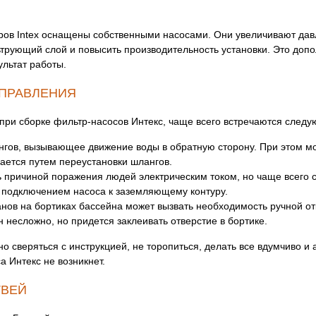
в Intex оснащены собственными насосами. Они увеличивают давле
трующий слой и повысить производительность установки. Это доп
ультат работы.
СПРАВЛЕНИЯ
при сборке фильтр-насосов Интекс, чаще всего встречаются след
гов, вызывающее движение воды в обратную сторону. При этом мо
ается путем переустановки шлангов.
ь причиной поражения людей электрическим током, но чаще всего с
 подключением насоса к заземляющему контуру.
ов на бортиках бассейна может вызвать необходимость ручной от
несложно, но придется заклеивать отверстие в бортике.
 сверяться с инструкцией, не торопиться, делать все вдумчиво и 
 Интекс не возникнет.
ТВЕЙ