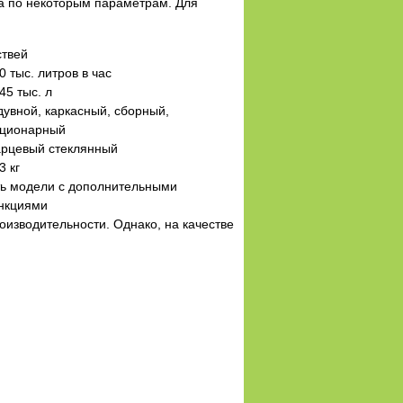
га по некоторым параметрам. Для
ствей
0 тыс. литров в час
45 тыс. л
увной, каркасный, сборный,
ационарный
арцевый стеклянный
3 кг
ть модели с дополнительными
нкциями
изводительности. Однако, на качестве