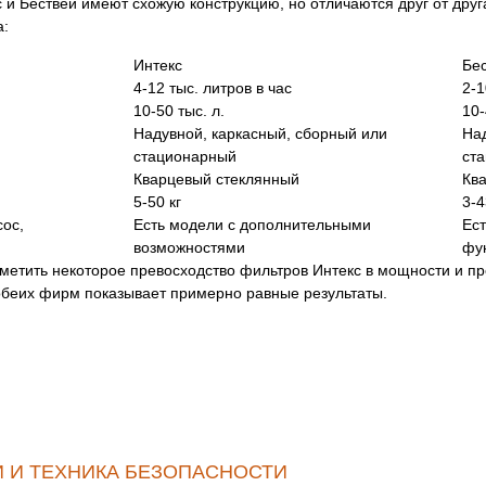
 и Бествей имеют схожую конструкцию, но отличаются друг от дру
а:
Интекс
Бе
4-12 тыс. литров в час
2-1
10-50 тыс. л.
10-
Надувной, каркасный, сборный или
Над
стационарный
ст
Кварцевый стеклянный
Кв
5-50 кг
3-4
ос,
Есть модели с дополнительными
Ес
возможностями
фу
етить некоторое превосходство фильтров Интекс в мощности и про
 обеих фирм показывает примерно равные результаты.
 И ТЕХНИКА БЕЗОПАСНОСТИ