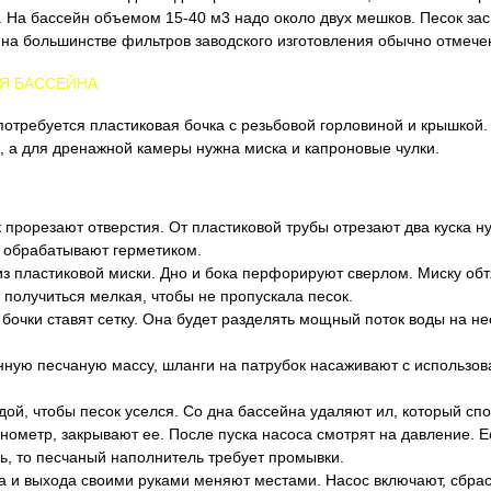
г. На бассейн объемом 15-40 м3 надо около двух мешков. Песок за
 на большинстве фильтров заводского изготовления обычно отмече
ЛЯ БАССЕЙНА
отребуется пластиковая бочка с резьбовой горловиной и крышкой.
, а для дренажной камеры нужна миска и капроновые чулки.
 прорезают отверстия. От пластиковой трубы отрезают два куска 
 обрабатывают герметиком.
з пластиковой миски. Дно и бока перфорируют сверлом. Миску об
 получиться мелкая, чтобы не пропускала песок.
 бочки ставят сетку. Она будет разделять мощный поток воды на не
нную песчаную массу, шланги на патрубок насаживают с использо
ой, чтобы песок уселся. Со дна бассейна удаляют ил, который сп
нометр, закрывают ее. После пуска насоса смотрят на давление. Е
ь, то песчаный наполнитель требует промывки.
а и выхода своими руками меняют местами. Насос включают, сбрас