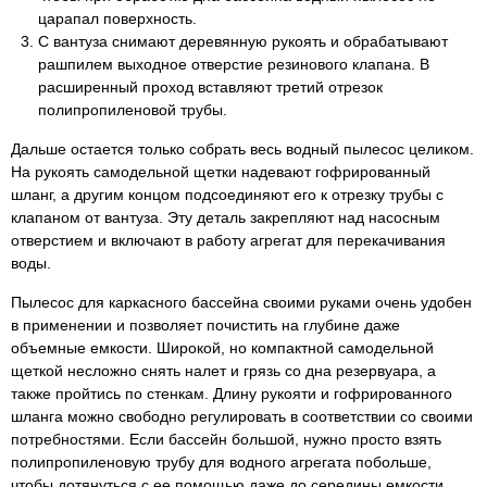
царапал поверхность.
С вантуза снимают деревянную рукоять и обрабатывают
рашпилем выходное отверстие резинового клапана. В
расширенный проход вставляют третий отрезок
полипропиленовой трубы.
Дальше остается только собрать весь водный пылесос целиком.
На рукоять самодельной щетки надевают гофрированный
шланг, а другим концом подсоединяют его к отрезку трубы с
клапаном от вантуза. Эту деталь закрепляют над насосным
отверстием и включают в работу агрегат для перекачивания
воды.
Пылесос для каркасного бассейна своими руками очень удобен
в применении и позволяет почистить на глубине даже
объемные емкости. Широкой, но компактной самодельной
щеткой несложно снять налет и грязь со дна резервуара, а
также пройтись по стенкам. Длину рукояти и гофрированного
шланга можно свободно регулировать в соответствии со своими
потребностями. Если бассейн большой, нужно просто взять
полипропиленовую трубу для водного агрегата побольше,
чтобы дотянуться с ее помощью даже до середины емкости.