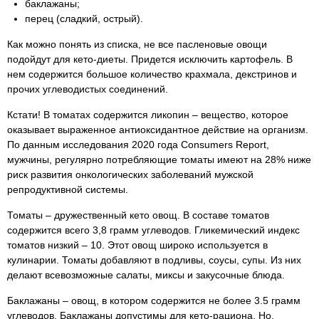
баклажаны;
перец (сладкий, острый).
Как можно понять из списка, не все пасленовые овощи
подойдут для кето-диеты. Придется исключить картофель. В
нем содержится большое количество крахмала, декстринов и
прочих углеводистых соединений.
Кстати! В томатах содержится ликопин – вещество, которое
оказывает выраженное антиоксидантное действие на организм.
По данным исследования 2020 года Consumers Report,
мужчины, регулярно потребляющие томаты имеют на 28% ниже
риск развития онкологических заболеваний мужской
репродуктивной системы.
Томаты – дружественный кето овощ. В составе томатов
содержится всего 3,8 грамм углеводов. Гликемический индекс
томатов низкий – 10. Этот овощ широко используется в
кулинарии. Томаты добавляют в подливы, соусы, супы. Из них
делают всевозможные салаты, миксы и закусочные блюда.
Баклажаны – овощ, в котором содержится не более 3.5 грамм
углеводов. Баклажаны допустимы для кето-рациона. Но,