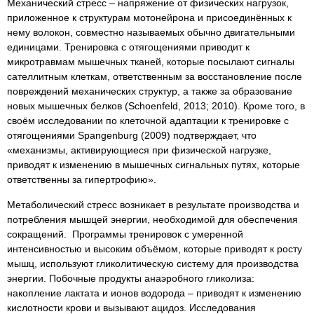
Механический стресс – напряжение от физических нагрузок,
приложенное к структурам мотонейрона и присоединённых к
нему волокон, совместно называемых обычно двигательными
единицами. Тренировка с отягощениями приводит к
микротравмам мышечных тканей, которые посылают сигналы
сателлитным клеткам, ответственным за восстановление после
повреждений механических структур, а также за образование
новых мышечных белков (Schoenfeld, 2013; 2010). Кроме того, в
своём исследовании по клеточной адаптации к тренировке с
отягощениями Spangenburg (2009) подтверждает, что
«механизмы, активирующиеся при физической нагрузке,
приводят к изменению в мышечных сигнальных путях, которые
ответственны за гипертрофию».
Метаболический стресс возникает в результате производства и
потребления мышцей энергии, необходимой для обеспечения
сокращений. Программы тренировок с умеренной
интенсивностью и высоким объёмом, которые приводят к росту
мышц, используют гликолитическую систему для производства
энергии. Побочные продукты анаэробного гликолиза:
накопление лактата и ионов водорода – приводят к изменению
кислотности крови и вызывают ацидоз. Исследования