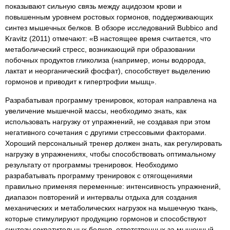
показывают сильную связь между ацидозом крови и
повышенным уровнем ростовых гормонов, поддерживающих
синтез мышечных белков. В обзоре исследований Bubbico and
Kravitz (2011) отмечают: «В настоящее время считается, что
метаболический стресс, возникающий при образовании
побочных продуктов гликолиза (например, ионы водорода,
лактат и неорганический фосфат), способствует выделению
гормонов и приводит к гипертрофии мышц».
Разрабатывая программу тренировок, которая направлена на
увеличение мышечной массы, необходимо знать, как
использовать нагрузку от упражнений, не создавая при этом
негативного сочетания с другими стрессовыми факторами.
Хороший персональный тренер должен знать, как регулировать
нагрузку в упражнениях, чтобы способствовать оптимальному
результату от программы тренировок. Необходимо
разрабатывать программу тренировок с отягощениями
правильно применяя переменные: интенсивность упражнений,
диапазон повторений и интервалы отдыха для создания
механических и метаболических нагрузок на мышечную ткань,
которые стимулируют продукцию гормонов и способствуют
синтезу сократительных белков, ответственных за мышечный