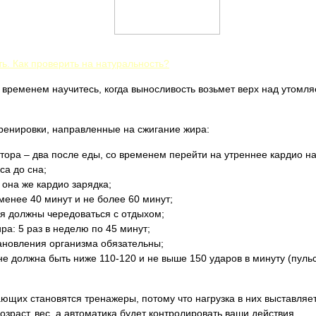
ть. Как проверить на натуральность?
 временем научитесь, когда выносливость возьмет верх над утомля
ренировки, направленные на сжигание жира:
тора – два после еды, со временем перейти на утреннее кардио н
са до сна;
 она же кардио зарядка;
менее 40 минут и не более 60 минут;
я должны чередоваться с отдыхом;
а: 5 раз в неделю по 45 минут;
ановления организма обязательны;
не должна быть ниже 110-120 и не выше 150 ударов в минуту (пуль
ющих становятся тренажеры, потому что нагрузка в них выставляе
озраст, вес, а автоматика будет контролировать ваши действия.