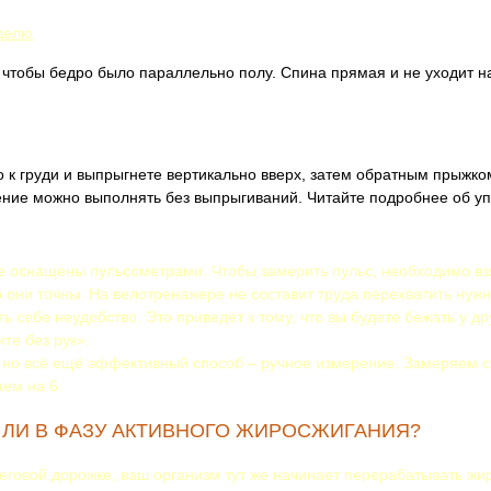
еделю
 чтобы бедро было параллельно полу. Спина прямая и не уходит н
о к груди и выпрыгнете вертикально вверх, затем обратным прыжк
ение можно выполнять без выпрыгиваний. Читайте подробнее об у
е оснащены пульсометрами. Чтобы замерить пульс, необходимо вз
ко они точны. На велотренажере не составит труда перехватить нужн
ть себе неудобство. Это приведет к тому, что вы будете бежать у д
те без рук».
, но всё ещё эффективный способ – ручное измерение. Замеряем с
ем на 6.
ШЛИ В ФАЗУ АКТИВНОГО ЖИРОСЖИГАНИЯ?
беговой дорожке, ваш организм тут же начинает перерабатывать жир