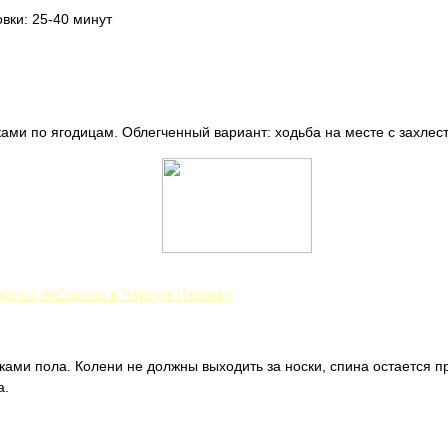
вки: 25-40 минут
ками по ягодицам. Облегченный вариант: ходьба на месте с захлес
рта с AliExpress в Черную Пятницу
ками пола. Колени не должны выходить за носки, спина остается 
а.