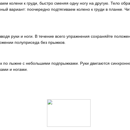
ем колени к груди, быстро сменяя одну ногу на другую. Тело обр
нный вариант: поочередно подтягиваем колено к груди в планке. Ч
водя руки и ноги. В течение всего упражнения сохраняйте полож
ложении полуприседа без прыжков.
ак по лыжне с небольшими подпрыжками. Руки двигаются синхронно
ками и ногами.