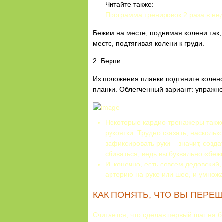
Читайте также:
Программа тренировок 2 раза в н
Бежим на месте, поднимая колени так,
месте, подтягивая колени к груди.
2. Берпи
Из положения планки подтяните колен
планки. Облегченный вариант: упражн
Некоторые кардио-тренажеры такж
рукоятки. Трудно сказать, насколь
зафиксировать руки – значит, созда
сбиваться, ведь вы буквально «бежи
И, конечно, есть совсем дедовский
артерию на руке или шее, и умножа
КАК ПОНЯТЬ, ЧТО ВЫ ПЕРЕ
Считается, что сделав первый шаг на 