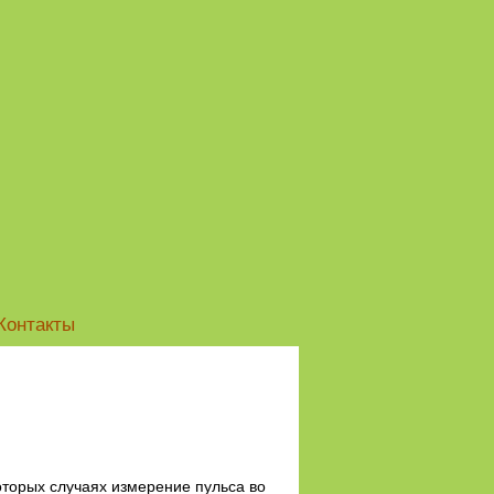
Контакты
оторых случаях измерение пульса во