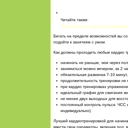
Читайте также:
Творог: польза, состав, калорийнос
Бегать на пределе возможностей вы со
подойти к занятиям с умом.
Как должны проходить любые кардио т
начинать не раньше, чем через пол
заниматься можно вечером, за 2 ча
обязательная разминка 7-10 минут,
продолжительность тренировки не 
при кардио тренировках упражнени
идеальный график для сжигания жир
не менее двух выходных для восст
постоянный контроль пульса: ЧСС 
индивидуально).
Лучшей кардиотренировкой для начина
ввести свои параметры, включая пол, в