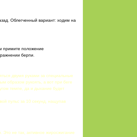
азад. Облегченный вариант: ходим на
ом примите положение
пражнении берпи.
яться двумя руками за специальные
ым образом рукоять, а вот при беге
ругом темпе, да и дыхание будет
вой пульс за 10 секунд, нащупав
. Это не так, активное жиросжигание