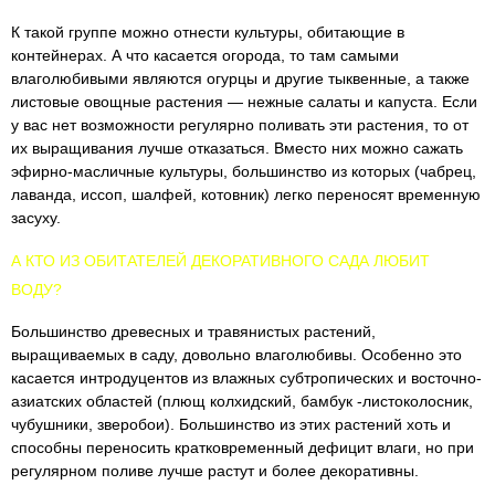
К такой группе можно отнести культуры, обитающие в
контейнерах. А что касается огорода, то там самыми
влаголюбивыми являются огурцы и другие тыквенные, а также
листовые овощные растения — нежные салаты и капуста. Если
у вас нет возможности регулярно поливать эти растения, то от
их выращивания лучше отказаться. Вместо них можно сажать
эфирно-масличные культуры, большинство из которых (чабрец,
лаванда, иссоп, шалфей, котовник) легко переносят временную
засуху.
А КТО ИЗ ОБИТАТЕЛЕЙ ДЕКОРАТИВНОГО САДА ЛЮБИТ
ВОДУ?
Большинство древесных и травяни­стых растений,
выращиваемых в саду, довольно влаголюбивы. Особенно это
касается интродуцентов из влажных субтропических и восточно-
азиатских областей (плющ колхидский, бамбук -листоколосник,
чубушники, зверобои). Большинство из этих растений хоть и
способны переносить кратковре­менный дефицит влаги, но при
регу­лярном поливе лучше растут и более декоративны.