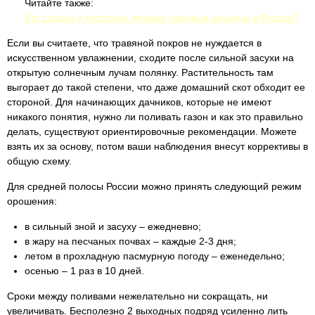
Читайте также:
Кто создал и построил первые паровые машины в России?
Если вы считаете, что травяной покров не нуждается в
искусственном увлажнении, сходите после сильной засухи на
открытую солнечным лучам полянку. Растительность там
выгорает до такой степени, что даже домашний скот обходит ее
стороной. Для начинающих дачников, которые не имеют
никакого понятия, нужно ли поливать газон и как это правильно
делать, существуют ориентировочные рекомендации. Можете
взять их за основу, потом ваши наблюдения внесут коррективы в
общую схему.
Для средней полосы России можно принять следующий режим
орошения:
в сильный зной и засуху – ежедневно;
в жару на песчаных почвах – каждые 2-3 дня;
летом в прохладную пасмурную погоду – еженедельно;
осенью – 1 раз в 10 дней.
Сроки между поливами нежелательно ни сокращать, ни
увеличивать. Бесполезно 2 выходных подряд усиленно лить