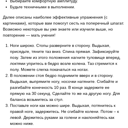
Выбирайте комфортную амплитуду.
Будьте техничными в выполнении.
Далее описаны наиболее эффективные упражнения (с
картинками), которые вам помогут сесть на поперечный шпагат.
Возможно некоторые вы уже знаете или изучили выше, но
повторение — мать учения!
Ноги широко. Стопы разверните в сторону. Выдыхая,
присядьте, тяните таз вниз. Спина прямая. Зафиксируйте
позу. Затем из этого положения нагните туловище вперед,
локтями упритесь в бедро возле колена. Таз стремится к
полу. Можете слегка покачаться на ногах.
В положении стоя бедро поднимите вверх и в сторону.
Выдыхая, выпрямите ногу, носочки натяните. Сгибайте и
разгибайте конечность 10 раз. В конце задержите ее
прямую на 30 секунд. Сделайте то же на другую ногу. Для
баланса возьмитесь за стул.
Поставьте ноги как можно шире. Выдыхая, потянитесь к
правой ноге, задержитесь. Не сгибайте колени. Потом – к
левой. Держитесь руками за голени и наклоняйтесь как
можно ниже.