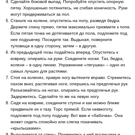
Сделайте боковой выпад. Попробуйте опустить опорную
пятку. Хорошенько потянитесь, не сгибая конечность. Руки
могут придерживаться за пол.
Станьте на колени, опуститесь на попу, разведя бедра.
Держите спину прямо, пятки максимально прижмите к попе.
Если пятая точка не дотягивается до пола, подложите под
нее подушечку. Посидите так. Выдыхая, поверните
туловище в одну сторону, затем – в другую.
Из предыдущей позы подайтесь вперед. Опуститесь к
коврику, опираясь на руки. Соедините носки. Таз, бедра,
колени – в одну линию. Упражнение «лягушка» – одно из
самых лучших для растяжки.
Стоя на коленях, правую ногу вытяните вправо. Стремитесь
пахом вниз, растягивая ноги, опершись на предплечья рук.
Разъезжайтесь на ногах, опираясь на предплечья рук.
Задержитесь. Сделайте то же на левую ногу.
Сидя на коврике, соедините ступни и как можно ближе
придвиньте их к тазу. Торс прямой. Если невмоготу,
подложите под попу подушку. Вот вам и «бабочка». Она
может сидеть спокойно или слегка покачивать
«крылышками».
Выполняется от стены. Прижмитесь к ней ягодицами и