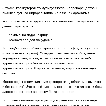
А также, клёнбутерол стимулирует бета-2-адренорецепторы,
вызывая лучшее жирорасщепление в тканях организма.
Кстати, у меня есть крутые статьи с моим опытом применения
данных препаратов:
Йохимбина гидрохлорид;
Кленбутерол для похудения;
Есть ещё и запрещённые препараты, типа эфедрина (за него
можно сесть в тюрьму). Эфедра повышает высвобождение
норадреналина, что ведёт за собой активизацию бета-2-
адренорецепторов без активизации альфа-2-
адренорецепторов. Жир не запасается, жиросжигание идёт
быстрее.
Можно ещё к своим силовым тренировках добавить «пампинг»
и бег (кардио). Это начнёт менять концентрацию альфа- и бета-
адренорецепторов в сторону бетарецепторов.
Вот почему пампинг приводит к ускоренному сжиганию жира.
Помимо выброса нужных нам стрессовых гормонов, он