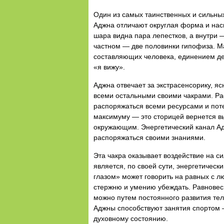
Один из самых таинственных и сильных
Аджна отличают округлая форма и насы
шара видна пара лепестков, а внутри 
частном — две половинки гипофиза. М
составляющих человека, единением дей
«я вижу».
Аджна отвечает за экстрасенсорику, яс
всеми остальными своими чакрами. Рас
распоряжаться всеми ресурсами и пот
максимуму — это сторицей вернется в
окружающим. Энергетический канал Ад
распоряжаться своими знаниями.
Эта чакра оказывает воздействие на си
является, по своей сути, энергетичес
глазом» может говорить на равных с л
стержню и умению убеждать. Равновеси
можно путем постоянного развития тел
Аджны способствуют занятия спортом —
духовному состоянию.