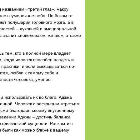
 названием «третий глаз». Чакру
нает сумеречное небо. По бокам от
ют полушария головного мозга, а в
жностей – духовной и эмоциональной
а значит «повелеваю», «знаю», а также
шь тем, кто в полной мере владеет
, когда человек способен владеть и
практики, и если выкладываться по-
тия, любви к самому себе и
бности человека, умение
и использовать их во благо. Аджна
ленной. Человек с раскрытым «третьим
дьми благодаря своему внутреннему
 ведении Аджны – достичь баланса
 о физической сущности. Раскрытию
и были как можно ближе к вашему