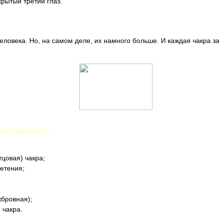
рытый третий глаз.
человека. Но, на самом деле, их намного больше. И каждая чакра за
нять Чин-мудру?
цовая) чакра;
етения;
жбровная);
 чакра.