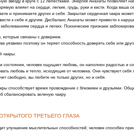
ую звезду в круге с 12 лепестками. Энергия Анахаты позволяет на
рямую влияет на сердце, легкие, грудь, руки и кисти. Когда ваша 
ете и принимаете других и себя. Закрытая сердечная чакра может 
ависти к себе и другим. Дисбаланс Анахаты может привести к нар
 заболеваниям сердца и легких. Психические признаки заблокиров
 которые связаны с доверием.
тва уязвимо поэтому он теряет способность доверять себе или друг
й чакры:
ом состоянии, человек ощущает любовь, он наполнен радостью и со
вать любовь и тепло, исходящие от человека. Они чувствуют себ
чет свободно, вы любите не только других, но и себя.
акры способствует время провождение с близкими и друзьями. Общ
б сбалансировать зеленую чакру.
 ОТКРЫТОГО ТРЕТЬЕГО ГЛАЗА
дит улучшение мыслительных способностей; человек способен при