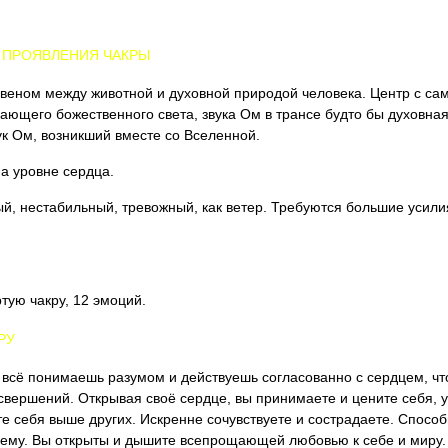
 ПРОЯВЛЕНИЯ ЧАКРЫ
звеном между животной и духовной природой человека. Центр с с
ающего божественного света, звука Ом в трансе будто бы духовная 
к Ом, возникший вместе со Вселенной.
а уровне сердца.
й, нестабильный, тревожный, как ветер. Требуются большие усили
тую чакру, 12 эмоций.
РУ
 всё понимаешь разумом и действуешь согласованно с сердцем, что
свершений. Открывая своё сердце, вы принимаете и цените себя, 
те себя выше других. Искренне сочувствуете и сострадаете. Спосо
жнему. Вы открыты и дышите всепрощающей любовью к себе и миру.