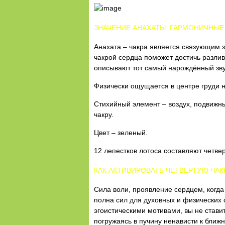
ЗНАЧЕНИЕ АНАХАТЫ: ГАРМОНИЧНЫЕ
Анахата – чакра является связующим 
чакрой сердца поможет достичь разлив
описывают тот самый нарождённый зву
Физически ощущается в центре груди н
Стихийный элемент – воздух, подвижны
чакру.
Цвет – зеленый.
12 лепестков лотоса составляют четвер
КАК АКТИВИРОВАТЬ ЧЕТВЕРТУЮ ЧАК
Сила воли, проявление сердцем, когда
полна сил для духовных и физических 
эгоистическими мотивами, вы не стави
погружаясь в пучину ненависти к бли