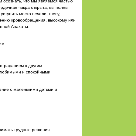
м осознать, что мы являемся частью
сердечная чакра открыта, вы полны
уступить место печали, гневу,
ушению кровообращения, высокому или
анной Анахаты:
им.
страданием к другим.
я любимыми и спокойными.
ение с маленькими детьми и
нимать трудные решения.