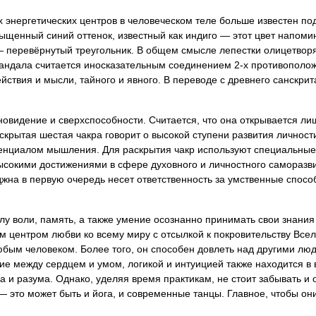
 энергетических центров в человеческом теле больше известен под
щенный синий оттенок, известный как индиго — этот цвет напоми
— перевёрнутый треугольник. В общем смысле лепестки олицетворя
андала считается иносказательным соединением 2-х противополо
ствия и мысли, тайного и явного. В переводе с древнего санскрит
новидение и сверхспособности. Считается, что она открывается ли
крытая шестая чакра говорит о высокой ступени развития личности
енциалом мышления. Для раскрытия чакр используют специальные 
ысокими достижениями в сфере духовного и личностного саморазви
жна в первую очередь несет ответственность за умственные спосо
лу воли, память, а также умение осознанно принимать свои знания 
ким центром любви ко всему миру с отсылкой к покровительству Все
юбым человеком. Более того, он способен довлеть над другими лю
е между сердцем и умом, логикой и интуицией также находится в
а и разума. Однако, уделяя время практикам, не стоит забывать и
 это может быть и йога, и современные танцы. Главное, чтобы он