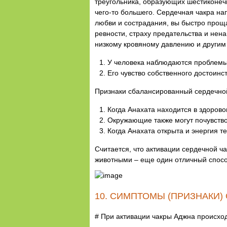
треугольника, образующих шестиконечн
чего-то большего. Сердечная чакра нап
любви и сострадания, вы быстро проща
ревности, страху предательства и нен
низкому кровяному давлению и другим
У человека наблюдаются проблемы,
Его чувство собственного достоинс
Признаки сбалансированный сердечно
Когда Анахата находится в здоров
Окружающие также могут почувство
Когда Анахата открыта и энергия те
Считается, что активации сердечной ч
животными – еще один отличный спосо
10. СИМПТОМЫ (ПРИЗНАКИ)
# При активации чакры Аджна происхо