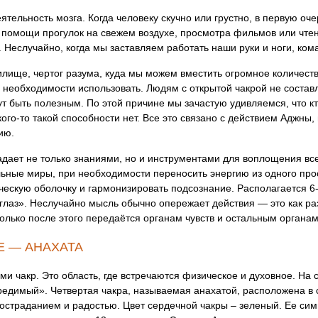
ятельность мозга. Когда человеку скучно или грустно, в первую оч
 помощи прогулок на свежем воздухе, просмотра фильмов или чтени
. Неслучайно, когда мы заставляем работать наши руки и ноги, ко
илище, чертог разума, куда мы можем вместить огромное количест
 необходимости использовать. Людям с открытой чакрой не состав
 быть полезным. По этой причине мы зачастую удивляемся, что кт
ого-то такой способности нет. Все это связано с действием Аджны
ию.
адает не только знаниями, но и инструментами для воплощения все
ьные миры, при необходимости переносить энергию из одного прос
ческую оболочку и гармонизировать подсознание. Располагается 6
 глаз». Неслучайно мысль обычно опережает действия — это как раз
только после этого передаётся органам чувств и остальным органам
Е — АНАХАТА
ми чакр. Это область, где встречаются физическое и духовное. На 
едимый». Четвертая чакра, называемая анахатой, расположена в с
состраданием и радостью. Цвет сердечной чакры – зеленый. Ее си