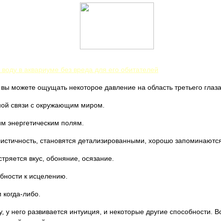
 воду в аквариуме без вреда для его обитателей
вы можете ощущать некоторое давление на область третьего глаза
ной связи с окружающим миром.
им энергетическим полям.
листичность, становятся детализированными, хорошо запоминаются
тряется вкус, обоняние, осязание.
бности к исцелению.
 когда-либо.
, у него развивается интуиция, и некоторые другие способности. 