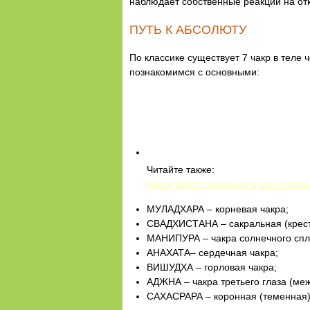
наблюдает собственные реакции на отк
ПУТЬ К АБСОЛЮТУ
По классике существует 7 чакр в теле 
познакомимся с основными:
Читайте также:
Какое имеет значение и как выпол
МУЛАДХАРА – корневая чакра;
СВАДХИСТАНА – сакральная (крест
МАНИПУРА – чакра солнечного спл
АНАХАТА– сердечная чакра;
ВИШУДХА – горловая чакра;
АДЖНА – чакра третьего глаза (ме
САХАСРАРА – коронная (теменная)