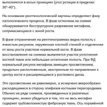
выполняется в косых проекциях (угол ротации в пределах
30°-40°).
На основании рентгенологической картины определяют фазу
патологического процесса. В фазе остеолиза на снимке
обнаруживается бесструктурное разрежение метафиза,
соприкасающееся с зоной роста.
В фазе отграничения на рентгенограммах видна полость с
ячеистым рисунком, окруженная плотной стенкой и отделенная
от зоны роста участком нормальной кости. В фазе
восстановления на снимках выявляется участок уплотнения
костной ткани или небольшая остаточная полость. При ФД
нормальный рисунок метафиза замещен просветлением,
продольно расположенным, заостренным по направлению к
центру кости и расширяющимся у росткового диска.
Это просветление не равномерно, а исчерчено веерообразно
расходящимися в сторону эпифизов костными перегородками.
Обычно на ряде снимков, произведенных в различных
проекциях, можно убедиться в том, что не весь метафиз
содержит грубоволокнистую фиброзную ткань. Ось поражённой