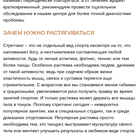
начинает периодически повторяться, а от лечения эффект
кратковременный, рекомендуем провести тщательное
обследование в нашем центре для более точной диагностики
проблемы.
ЗАЧЕМ НУЖНО РАСТЯГИВАТЬСЯ
Стретчинг – это не отдельный вид спорта несмотря на то, что
напоминает йогу, а неотъемлемая составляющая любой
активности, будь то легкая атлетика, фитнес, теннис или тем
более танцы. Особенно растяжка необходима людям, далеким
от такой активности, ведь при сидячем образе жизни
эластичность мышц, связок и суставов теряется еще
стремительнее. С возрастом все мы становимся менее гибкими
и грациозными, увеличивается риск получить травму во время
занятий спортом. И только растяжка может держать все мышцы
тела в тонусе. Поэтому стретчинг сегодня – невероятно
популярное занятие, как в специальных студиях, так и среди
домашних спортсменов. Регулярная растяжка просто
необходима тем, кто танцует, выстраивает мускулатуру своего
тела или мечтает улучшить результаты в любимом виде спорта.