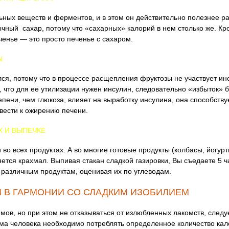
ьных веществ и ферментов, и в этом он действительно полезнее р
чный сахар, потому что «сахарных» калорий в нем столько же. Кр
ченье — это просто печенье с сахаром.
Ы
ся, потому что в процессе расщепления фруктозы не участвует и
 что для ее утилизации нужен инсулин, следовательно «избыток» б
епени, чем глюкоза, влияет на выработку инсулина, она способств
вести к ожирению печени.
Х И ВЫПЕЧКЕ
 во всех продуктах. А во многие готовые продукты (колбасы, йогур
ется крахмал. Выпивая стакан сладкой газировки, Вы съедаете 5 ч
 различным продуктам, оценивая их по углеводам.
 В ГАРМОНИИ СО СЛАДКИМ ИЗОБИЛИЕМ
ммов, но при этом не отказываться от излюбленных лакомств, следу
зма человека необходимо потреблять определенное количество кало