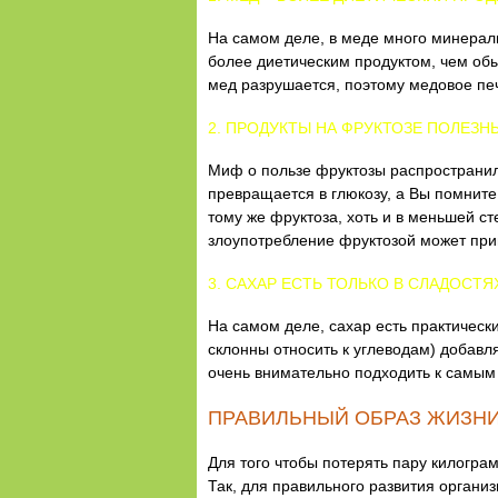
На самом деле, в меде много минерал
более диетическим продуктом, чем обы
мед разрушается, поэтому медовое пе
2. ПРОДУКТЫ НА ФРУКТОЗЕ ПОЛЕЗН
Миф о пользе фруктозы распространил
превращается в глюкозу, а Вы помните,
тому же фруктоза, хоть и в меньшей ст
злоупотребление фруктозой может при
3. САХАР ЕСТЬ ТОЛЬКО В СЛАДОСТЯ
На самом деле, сахар есть практически
склонны относить к углеводам) добавля
очень внимательно подходить к самым
ПРАВИЛЬНЫЙ ОБРАЗ ЖИЗНИ
Для того чтобы потерять пару килогра
Так, для правильного развития органи