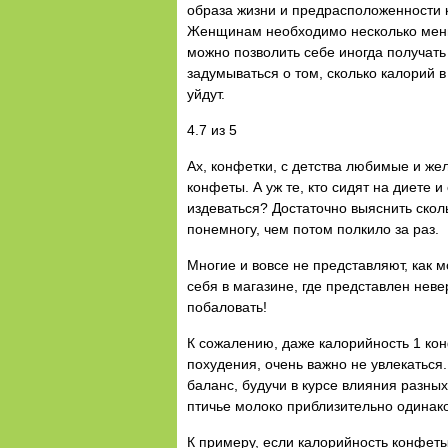
образа жизни и предрасположенности 
Женщинам необходимо несколько меньш
можно позволить себе иногда получать
задумываться о том, сколько калорий 
уйдут.
4.7 из 5
Ах, конфетки, с детства любимые и же
конфеты. А уж те, кто сидят на диете 
издеваться? Достаточно выяснить скол
понемногу, чем потом полкило за раз.
Многие и вовсе не представляют, как 
себя в магазине, где представлен неве
побаловать!
К сожалению, даже калорийность 1 ко
похудения, очень важно не увлекаться.
баланс, будучи в курсе влияния разны
птичье молоко приблизительно одинак
К примеру, если калорийность конфеты