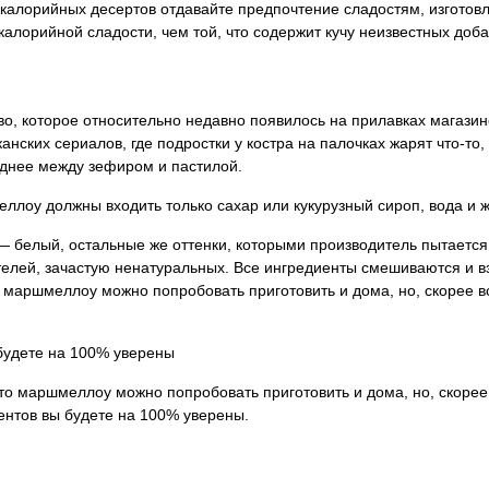
окалорийных десертов отдавайте предпочтение сладостям, изготов
алорийной сладости, чем той, что содержит кучу неизвестных доба
о, которое относительно недавно появилось на прилавках магазин
нских сериалов, где подростки у костра на палочках жарят что-то
еднее между зефиром и пастилой.
ллоу должны входить только сахар или кукурузный сироп, вода и 
 белый, остальные же оттенки, которыми производитель пытается 
телей, зачастую ненатуральных. Все ингредиенты смешиваются и вз
о маршмеллоу можно попробовать приготовить и дома, но, скорее в
 будете на 100% уверены
 то маршмеллоу можно попробовать приготовить и дома, но, скорее
ентов вы будете на 100% уверены.