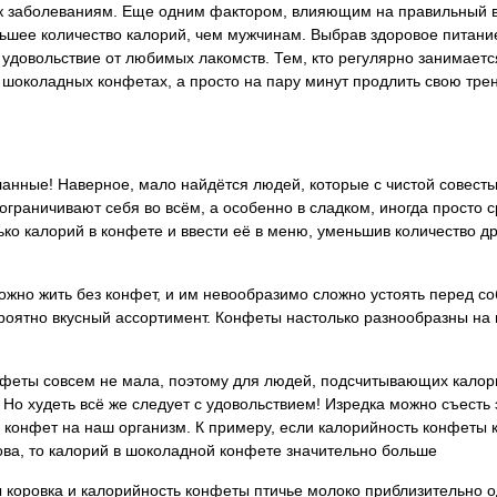
к заболеваниям. Еще одним фактором, влияющим на правильный в
ее количество калорий, чем мужчинам. Выбрав здоровое питание 
 удовольствие от любимых лакомств. Тем, кто регулярно занимает
в шоколадных конфетах, а просто на пару минут продлить свою тр
ланные! Наверное, мало найдётся людей, которые с чистой совесть
и ограничивают себя во всём, а особенно в сладком, иногда просто 
ько калорий в конфете и ввести её в меню, уменьшив количество др
можно жить без конфет, и им невообразимо сложно устоять перед с
роятно вкусный ассортимент. Конфеты настолько разнообразны на в
нфеты совсем не мала, поэтому для людей, подсчитывающих калор
 Но худеть всё же следует с удовольствием! Изредка можно съесть 
х конфет на наш организм. К примеру, если калорийность конфеты 
ова, то калорий в шоколадной конфете значительно больше
 коровка и калорийность конфеты птичье молоко приблизительно о