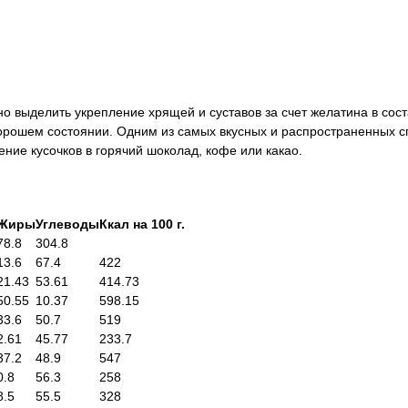
 выделить укрепление хрящей и суставов за счет желатина в сост
хорошем состоянии. Одним из самых вкусных и распространенных с
ние кусочков в горячий шоколад, кофе или какао.
Жиры
Углеводы
Ккал на 100 г.
78.8
304.8
13.6
67.4
422
21.43
53.61
414.73
50.55
10.37
598.15
33.6
50.7
519
2.61
45.77
233.7
37.2
48.9
547
0.8
56.3
258
8.5
55.5
328