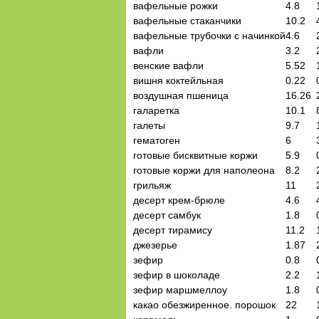
вафельные рожки
4.8
вафельные стаканчики
10.2
вафельные трубочки с начинкой
4.6
вафли
3.2
венские вафли
5.52
вишня коктейльная
0.22
воздушная пшеница
16.26
галаретка
10.1
галеты
9.7
гематоген
6
готовые бисквитные коржи
5.9
готовые коржи для наполеона
8.2
грильяж
11
десерт крем-брюле
4.6
десерт самбук
1.8
десерт тирамису
11.2
джезерье
1.87
зефир
0.8
зефир в шоколаде
2.2
зефир маршмеллоу
1.8
какао обезжиренное. порошок
22