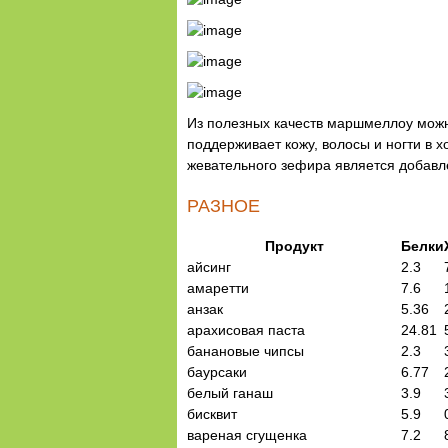
Из полезных качеств маршмеллоу можно
поддерживает кожу, волосы и ногти в 
жевательного зефира является добавле
РАЗНОЕ
Продукт
Белки
айсинг
2.3
амаретти
7.6
анзак
5.36
арахисовая паста
24.81
банановые чипсы
2.3
баурсаки
6.77
белый ганаш
3.9
бисквит
5.9
вареная сгущенка
7.2