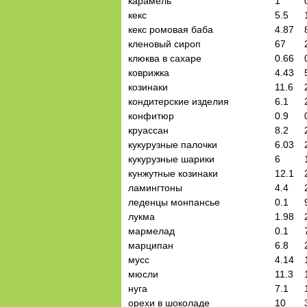
карамель
1
кекс
5.5
кекс ромовая баба
4.87
кленовый сироп
67
клюква в сахаре
0.66
коврижка
4.43
козинаки
11.6
кондитерские изделия
6.1
конфитюр
0.9
круассан
8.2
кукурузные палочки
6.03
кукурузные шарики
6
кунжутные козинаки
12.1
ламингтоны
4.4
леденцы монпансье
0.1
лукма
1.98
мармелад
0.1
марципан
6.8
мусс
4.14
мюсли
11.3
нуга
7.1
орехи в шоколаде
10