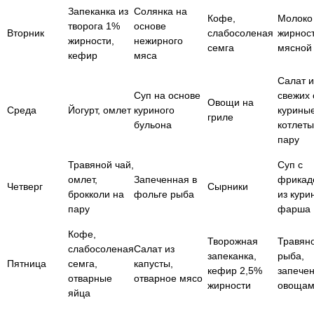
Запеканка из
Солянка на
Кофе,
Молоко
творога 1%
основе
Вторник
слабосоленая
жирнос
жирности,
нежирного
семга
мясной
кефир
мяса
Салат и
Суп на основе
свежих
Овощи на
Среда
Йогурт, омлет
куриного
курины
гриле
бульона
котлеты
пару
Травяной чай,
Суп с
омлет,
Запеченная в
фрикад
Четверг
Сырники
брокколи на
фольге рыба
из кури
пару
фарша
Кофе,
Творожная
Травяно
слабосоленая
Салат из
запеканка,
рыба,
Пятница
семга,
капусты,
кефир 2,5%
запечен
отварные
отварное мясо
жирности
овоща
яйца