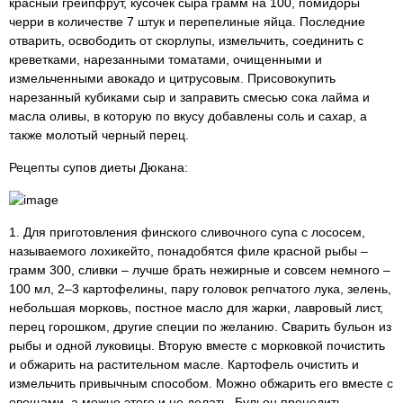
красный грейпфрут, кусочек сыра грамм на 100, помидоры
черри в количестве 7 штук и перепелиные яйца. Последние
отварить, освободить от скорлупы, измельчить, соединить с
креветками, нарезанными томатами, очищенными и
измельченными авокадо и цитрусовым. Присовокупить
нарезанный кубиками сыр и заправить смесью сока лайма и
масла оливы, в которую по вкусу добавлены соль и сахар, а
также молотый черный перец.
Рецепты супов диеты Дюкана:
1. Для приготовления финского сливочного супа с лососем,
называемого лохикейто, понадобятся филе красной рыбы –
грамм 300, сливки – лучше брать нежирные и совсем немного –
100 мл, 2–3 картофелины, пару головок репчатого лука, зелень,
небольшая морковь, постное масло для жарки, лавровый лист,
перец горошком, другие специи по желанию. Сварить бульон из
рыбы и одной луковицы. Вторую вместе с морковкой почистить
и обжарить на растительном масле. Картофель очистить и
измельчить привычным способом. Можно обжарить его вместе с
овощами, а можно этого и не делать. Бульон процедить,