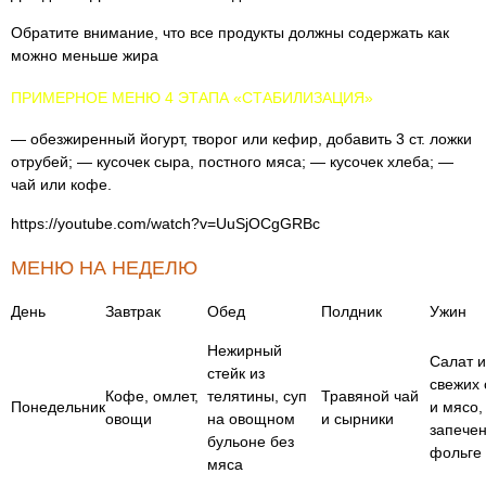
Обратите внимание, что все продукты должны содержать как
можно меньше жира
ПРИМЕРНОЕ МЕНЮ 4 ЭТАПА «СТАБИЛИЗАЦИЯ»
— обезжиренный йогурт, творог или кефир, добавить 3 ст. ложки
отрубей; — кусочек сыра, постного мяса; — кусочек хлеба; —
чай или кофе.
https://youtube.com/watch?v=UuSjOCgGRBc
МЕНЮ НА НЕДЕЛЮ
День
Завтрак
Обед
Полдник
Ужин
Нежирный
Салат и
стейк из
свежих
Кофе, омлет,
телятины, суп
Травяной чай
Понедельник
и мясо,
овощи
на овощном
и сырники
запечен
бульоне без
фольге
мяса