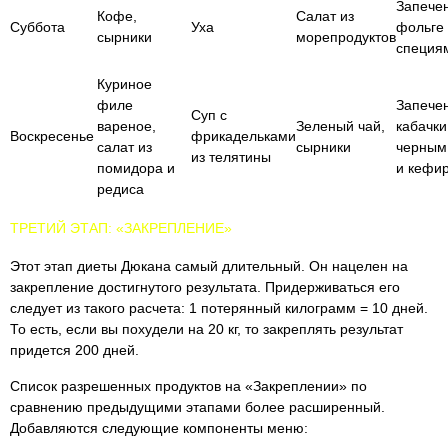
Запече
Кофе,
Салат из
Суббота
Уха
фольге
сырники
морепродуктов
специя
Куриное
филе
Запече
Суп с
вареное,
Зеленый чай,
кабачки
Воскресенье
фрикадельками
салат из
сырники
черным
из телятины
помидора и
и кефи
редиса
ТРЕТИЙ ЭТАП: «ЗАКРЕПЛЕНИЕ»
Этот этап диеты Дюкана самый длительный. Он нацелен на
закрепление достигнутого результата. Придерживаться его
следует из такого расчета: 1 потерянный килограмм = 10 дней.
То есть, если вы похудели на 20 кг, то закреплять результат
придется 200 дней.
Список разрешенных продуктов на «Закреплении» по
сравнению предыдущими этапами более расширенный.
Добавляются следующие компоненты меню: