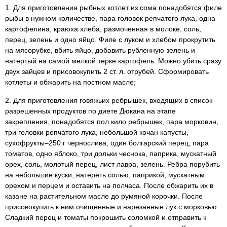
1. Для приготовления рыбных котлет из сома понадобятся филе
рыбы в нужном количестве, пара головок репчатого лука, одна
картофелина, краюха хлеба, размоченная в молоке, соль,
перец, зелень и одно яйцо. Филе с луком и хлебом прокрутить
на мясорубке, вбить яйцо, добавить рубленную зелень и
натертый на самой мелкой терке картофель. Можно убить сразу
двух зайцев и присовокупить 2 ст. л. отрубей. Сформировать
котлеты и обжарить на постном масле;
2. Для приготовления говяжьих ребрышек, входящих в список
разрешенных продуктов по диете Дюкана на этапе
закрепления, понадобятся пол кило ребрышек, пара морковин,
три головки репчатого лука, небольшой кочан капусты,
сухофрукты–250 г чернослива, один болгарский перец, пара
томатов, одно яблоко, три дольки чеснока, паприка, мускатный
орех, соль, молотый перец, лист лавра, зелень. Ребра порубить
на небольшие куски, натереть солью, паприкой, мускатным
орехом и перцем и оставить на полчаса. После обжарить их в
казане на растительном масле до румяной корочки. После
присовокупить к ним очищенные и нарезанные лук с морковью.
Сладкий перец и томаты покрошить соломкой и отправить к