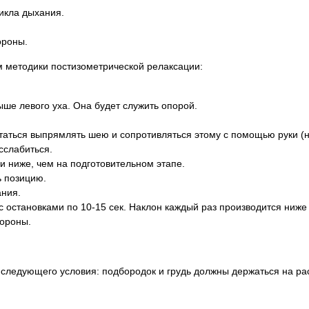
цикла дыхания.
ороны.
 методики постизометрической релаксации:
ыше левого уха. Она будет служить опорой.
аться выпрямлять шею и сопротивляться этому с помощью руки (н
сслабиться.
и ниже, чем на подготовительном этапе.
ь позицию.
ания.
 с остановками по 10-15 сек. Наклон каждый раз производится ниж
тороны.
 следующего условия: подбородок и грудь должны держаться на ра