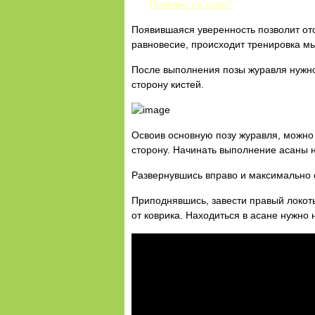
Полезно ли сало?
Появившаяся уверенность позволит ото
равновесие, происходит тренировка м
После выполнения позы журавля нужно
сторону кистей.
Освоив основную позу журавля, можно 
сторону. Начинать выполнение асаны н
Развернувшись вправо и максимально с
Приподнявшись, завести правый локоть 
от коврика. Находиться в асане нужно