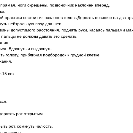
 прямая, ноги скрещены, позвоночник наклонен вперед.
же.
 практики состоит из наклонов головыДержать позицию на два-тр
уть нейтральную позу для шеи.
вины допустимого расстояния, поднять руки, касаясь пальцами ма
 пальцы не должны давать это сделать.
ания.
ся. Вдохнуть и выдохнуть.
ть голову, приближая подбородок к грудной клетке.
хания.
-15 сек.
.
ься.
держать рот открытым.
ыть рот, сомкнуть челюсть.
ую позицию.