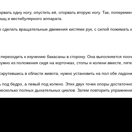
рвать одну ногу, опустить её, оторвать вторую ногу. Так, поперем
ышц и вестибулярного аппарата.
 сделать вращательные движения кистями рук, с силой пожимать и
переходить к изучению бакасаны в сторону. Она выполняется пооче
ужно из положения сидя на корточках, стопы и колени вместе, пят
крутившись в области живота, нужно установить на пол обе ладони,
под бедро, а левый под колено. Этих двух точек опоры достаточно 
 несколько полных дыхательных циклов. Затем повторить упражнени