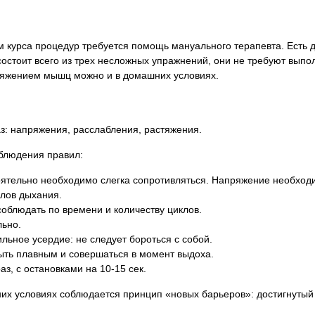
 курса процедур требуется помощь мануального терапевта. Есть д
остоит всего из трех несложных упражнений, они не требуют выпо
стяжением мышц можно и в домашних условиях.
з: напряжения, расслабления, растяжения.
облюдения правил:
ятельно необходимо слегка сопротивляться. Напряжение необходи
клов дыхания.
облюдать по времени и количеству циклов.
ьно.
льное усердие: не следует бороться с собой.
ыть плавным и совершаться в момент выдоха.
з, с остановками на 10-15 сек.
х условиях соблюдается принцип «новых барьеров»: достигнутый