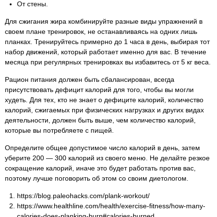
От стены.
Для сжигания жира комбинируйте разные виды упражнений в
своем плане тренировок, не останавливаясь на одних лишь
планках. Тренируйтесь примерно до 1 часа в день, выбирая тот
набор движений, который работает именно для вас. В течение
месяца при регулярных тренировках вы избавитесь от 5 кг веса.
Рацион питания должен быть сбалансирован, всегда
присутствовать дефицит калорий для того, чтобы вы могли
худеть. Для тех, кто не знает о дефиците калорий, количество
калорий, сжигаемых при физических нагрузках и других видах
деятельности, должен быть выше, чем количество калорий,
которые вы потребляете с пищей.
Определите общее допустимое число калорий в день, затем
уберите 200 — 300 калорий из своего меню. Не делайте резкое
сокращение калорий, иначе это будет работать против вас,
поэтому лучше поговорить об этом со своим диетологом.
https://blog.paleohacks.com/plank-workout/
https://www.healthline.com/health/exercise-fitness/how-many-
calories-does-planking-burn#calories-burned