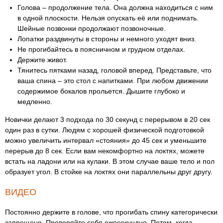
Голова – продолжение тела. Она должна находиться с ним
в одной плоскости. Нельзя опускать её или поднимать.
Шейные позвонки продолжают позвоночные.
Лопатки раздвинуты в стороны и немного уходят вниз.
Не прогибайтесь в поясничном и грудном отделах.
Держите живот.
Тянитесь пятками назад, головой вперед. Представьте, что
ваша спина – это стол с напитками. При любом движении
содержимое бокалов прольется. Дышите глубоко и
медленно.
Новички делают 3 подхода по 30 секунд с перерывом в 20 сек
один раз в сутки. Людям с хорошей физической подготовкой
можно увеличить интервал «стояния» до 45 сек и уменьшите
перерыв до 8 сек. Если вам некомфортно на локтях, можете
встать на ладони или на кулаки. В этом случае ваше тело и пол
образует угол. В стойке на локтях они параллельны друг другу.
ВИДЕО
Постоянно держите в голове, что прогибать спину категорически
запрещено. Проверяйте себя ежесекундно. Потом, когда