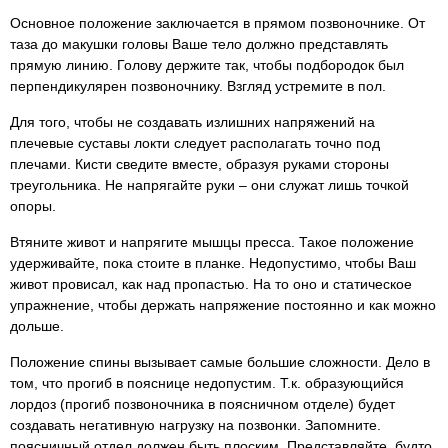
Основное положение заключается в прямом позвоночнике. От
таза до макушки головы Ваше тело должно представлять
прямую линию. Голову держите так, чтобы подбородок был
перпендикулярен позвоночнику. Взгляд устремите в пол.
Для того, чтобы не создавать излишних напряжений на
плечевые суставы локти следует располагать точно под
плечами. Кисти сведите вместе, образуя руками стороны
треугольника. Не напрягайте руки – они служат лишь точкой
опоры.
Втяните живот и напрягите мышцы пресса. Такое положение
удерживайте, пока стоите в планке. Недопустимо, чтобы Ваш
живот провисал, как над пропастью. На то оно и статическое
упражнение, чтобы держать напряжение постоянно и как можно
дольше.
Положение спины вызывает самые большие сложности. Дело в
том, что прогиб в пояснице недопустим. Т.к. образующийся
лордоз (прогиб позвоночника в поясничном отделе) будет
создавать негативную нагрузку на позвонки. Запомните.
поясничный отдел должен быть плоским. Представляйте, будто