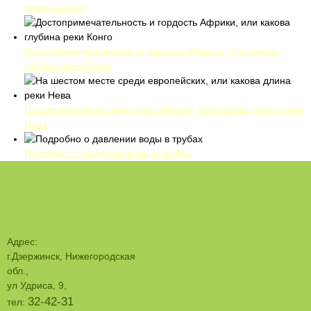
тренировкам!
Достопримечательность и гордость Африки, или какова
глубина реки Конго
На шестом месте среди европейских, или какова длина реки
Нева
Подробно о давлении воды в трубах
Адрес:
г.Дзержинск, Нижегородская
обл.,
ул Удриса, 9,
32-42-31
тел: