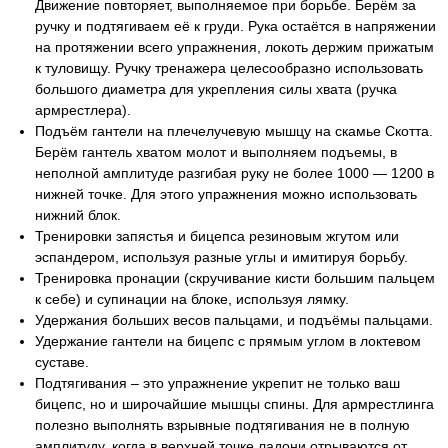
Движение повторяет, выполняемое при борьбе. Берём за
ручку и подтягиваем её к груди. Рука остаётся в напряжении
на протяжении всего упражнения, локоть держим прижатым
к туловищу. Ручку тренажера целесообразно использовать
большого диаметра для укрепления силы хвата (ручка
армрестлера).
Подъём гантели на плечелучевую мышцу на скамье Скотта.
Берём гантель хватом молот и выполняем подъемы, в
неполной амплитуде разгибая руку не более 1000 — 1200 в
нижней точке. Для этого упражнения можно использовать
нижний блок.
Тренировки запястья и бицепса резиновым жгутом или
эспандером, используя разные углы и имитируя борьбу.
Тренировка пронации (скручивание кисти большим пальцем
к себе) и супинации на блоке, используя лямку.
Удержания больших весов пальцами, и подъёмы пальцами.
Удержание гантели на бицепс с прямым углом в локтевом
суставе.
Подтягивания – это упражнение укрепит не только ваш
бицепс, но и широчайшие мышцы спины. Для армрестлинга
полезно выполнять взрывные подтягивания не в полную
амплитуду, когда в верхней точке ладони отрываются от