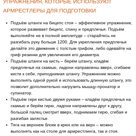
УПРАЖНЕНИЯ, КОТОРЫЕ ИСПОЛЬЗУЮТ
АРМРЕСТЛЕРЫ ДЛЯ ПОДГОТОВКИ
Подъём штанги на бицепс стоя – эффективное упражнение,
которое развивает бицепс, спину и предплечья. Подъём
выполняйте не в полной амплитуде – старайтесь не
разгибать руку больше 1200. Для укрепления предплечья
делайте это движение с толстым грифом, либо одевайте на
гриф резинки для увеличения его диаметра.
Подъём штанги на кисть – берём штангу, кладём
предплечья на скамью, ладони направлены вверх, сгибаем
кисти к себе, приподнимая штангу. Упражнение можно
выполнять одной рукой и использовать длинную штангу, это
позволит дополнительно нагрузить мышцу-пронатор и
супинатор.
Подъём гири кистью двумя руками – кладём предплечья на
скамью и берём гирю, ладони направлены друг к другу,
большой палец смотрит вверх, поднимаем гирю, сгибая и
разгибая запястье.
Тяга на верхнем блоке в крюк или на верх – можно
выполнять как на столе для армрестлинга, так и стоя.