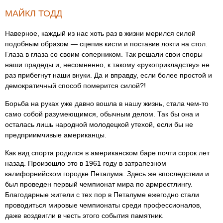
МАЙКЛ ТОДД
Наверное, каждый из нас хоть раз в жизни мерился силой
подобным образом — сцепив кисти и поставив локти на стол.
Глаза в глаза со своим соперником. Так решали свои споры
наши прадеды и, несомненно, к такому «рукоприкладству» не
раз прибегнут наши внуки. Да и вправду, если более простой и
демократичный способ померится силой?!
Борьба на руках уже давно вошла в нашу жизнь, стала чем-то
само собой разумеющимся, обычным делом. Так бы она и
осталась лишь народной молодецкой утехой, если бы не
предприимчивые американцы.
Как вид спорта родился в американском баре почти сорок лет
назад. Произошло это в 1961 году в затрапезном
калифорнийском городке Петалума. Здесь же впоследствии и
был проведен первый чемпионат мира по армрестлингу.
Благодарные жители с тех пор в Петалуме ежегодно стали
проводиться мировые чемпионаты среди профессионалов,
даже воздвигли в честь этого события памятник.