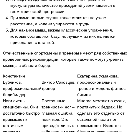
мускулатуры количество приседаний увеличивается в
геометрической прогрессии.
При жиме ногами ступни также ставятся на узкое
расстояние, а колени упираются в грудь.
Для накачки мышц важны классические упражнения,
которые составляют базу, но лучшим из них являются
приседания с штангой.
Отечественные спортсмены и тренеры имеют ряд собственных
проверенных рекомендаций, которые также помогут укрепить
мышцы в области бедер.
Константин
Екатерина Усманова,
Бубликов,
Виктор Саковцев,
профессиональный
профессиональный
тренер
тренер и модель фитнес-
бодибилдер
бикини
Ноги очень
Постоянные
Многие мечтают о сухих,
специфичны. Они
тренировки ног –
подтянутых бедрах. Но
достаточно быстро
главная ошибка
сделать это отдельно от
привыкают к
новичков. Это
остальной части ног
статичным
приведёт лишь к
невозможно. Вместе с
силовым
забиванию мышц
бёдрами накачаются и