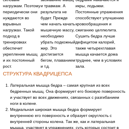
нагрузкам. Поэтому
и травмам. А
икры, лодыжки.
периодически они
результата не
Постоянные упражнения
нуждаются во
будет. Прежде
способствуют улучшению
взрывных
чем начать качать
кровообращения и
нагрузках. Такой
мышечную массу,
сжиганию целлюлита.
подход в
необходимо
Сушить бедра лучше
тренировках
убрать подкожный
дефицитом калорий,
обеспечит
жир. Это
также четырехглавая
укрепление мышц
достигается
мышца качается дома
и их постоянный
бегом, плаванием
труднее, чем в условиях
рост.
и т.д.
зала.
СТРУКТУРА КВАДРИЦЕПСА
Латеральная мышца бедра – самая крупная из всех
бедренных мышц. Она формирует его боковую поверхность
и участвует во всех движениях, связанных с разгибанием
ноги в колене.
Медиальная широкая мышца бедра формирует
внутреннюю его поверхность и образует округлость с
внутренней стороны колена. Так же, как и латеральная
мышца, участвует в упражнениях, суть которых состоит в