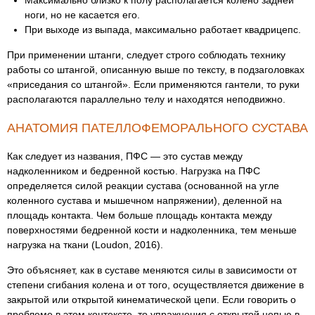
Максимально близко к полу располагается колено задней
ноги, но не касается его.
При выходе из выпада, максимально работает квадрицепс.
При применении штанги, следует строго соблюдать технику
работы со штангой, описанную выше по тексту, в подзаголовках
«приседания со штангой». Если применяются гантели, то руки
располагаются параллельно телу и находятся неподвижно.
АНАТОМИЯ ПАТЕЛЛОФЕМОРАЛЬНОГО СУСТАВА
Как следует из названия, ПФС — это сустав между
надколенником и бедренной костью. Нагрузка на ПФС
определяется силой реакции сустава (основанной на угле
коленного сустава и мышечном напряжении), деленной на
площадь контакта. Чем больше площадь контакта между
поверхностями бедренной кости и надколенника, тем меньше
нагрузка на ткани (Loudon, 2016).
Это объясняет, как в суставе меняются силы в зависимости от
степени сгибания колена и от того, осуществляется движение в
закрытой или открытой кинематической цепи. Если говорить о
проблеме в этом контексте, то упражнения с открытой цепью в