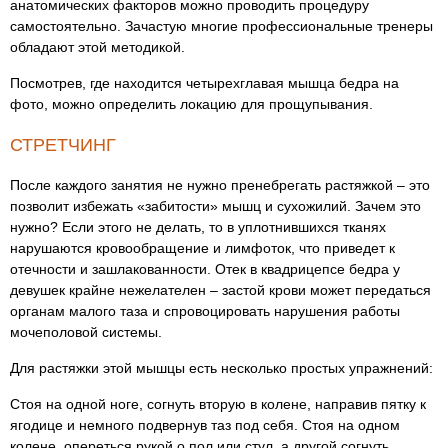
анатомических факторов можно проводить процедуру
самостоятельно. Зачастую многие профессиональные тренеры
обладают этой методикой.
Посмотрев, где находится четырехглавая мышца бедра на
фото, можно определить локацию для прощупывания.
СТРЕТЧИНГ
После каждого занятия не нужно пренебрегать растяжкой – это
позволит избежать «забитости» мышц и сухожилий. Зачем это
нужно? Если этого не делать, то в уплотнившихся тканях
нарушаются кровообращение и лимфоток, что приведет к
отечности и зашлакованности. Отек в квадрицепсе бедра у
девушек крайне нежелателен – застой крови может передаться
органам малого таза и спровоцировать нарушения работы
мочеполовой системы.
Для растяжки этой мышцы есть несколько простых упражнений:
Стоя на одной ноге, согнуть вторую в колене, направив пятку к
ягодице и немного подвернув таз под себя. Стоя на одном
колене, опереться рукой о пол или стул, а другой согнуть