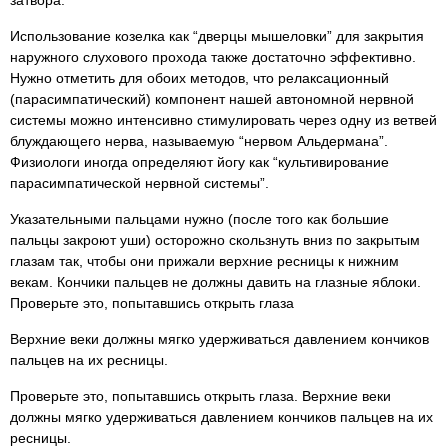
затвора.
Использование козелка как “дверцы мышеловки” для закрытия
наружного слухового прохода также достаточно эффективно.
Нужно отметить для обоих методов, что релаксационный
(парасимпатический) компонент нашей автономной нервной
системы можно интенсивно стимулировать через одну из ветвей
блуждающего нерва, называемую “нервом Альдермана”.
Физиологи иногда определяют йогу как “культивирование
парасимпатической нервной системы”.
Указательными пальцами нужно (после того как большие
пальцы закроют уши) осторожно скользнуть вниз по закрытым
глазам так, чтобы они прижали верхние ресницы к нижним
векам. Кончики пальцев не должны давить на глазные яблоки.
Проверьте это, попытавшись открыть глаза
Верхние веки должны мягко удерживаться давлением кончиков
пальцев на их ресницы.
Проверьте это, попытавшись открыть глаза. Верхние веки
должны мягко удерживаться давлением кончиков пальцев на их
ресницы.