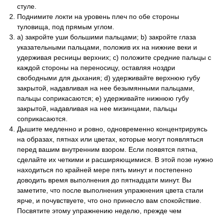
стуле.
Поднимите локти на уровень плеч по обе стороны
туловища, под прямым углом.
а) закройте уши большими пальцами; b) закройте глаза
указательными пальцами, положив их на нижние веки и
удерживая ресницы верхних; c) положите средние пальцы с
каждой стороны на переносицу, оставляя ноздри
свободными для дыхания; d) удерживайте верхнюю губу
закрытой, надавливая на нее безымянными пальцами,
пальцы соприкасаются; e) удерживайте нижнюю губу
закрытой, надавливая на нее мизинцами, пальцы
соприкасаются.
Дышите медленно и ровно, одновременно концентрируясь
на образах, пятнах или цветах, которые могут появляться
перед вашим внутренним взором. Если появятся пятна,
сделайте их четкими и расширяющимися. В этой позе нужно
находиться по крайней мере пять минут и постепенно
доводить время выполнения до пятнадцати минут. Вы
заметите, что после выполнения упражнения цвета стали
ярче, и почувствуете, что оно принесло вам спокойствие.
Посвятите этому упражнению неделю, прежде чем