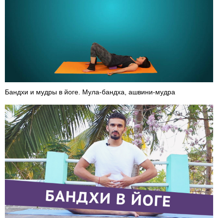
Бандхи и мудры в йоге. Мула-бандха, ашвини-мудра