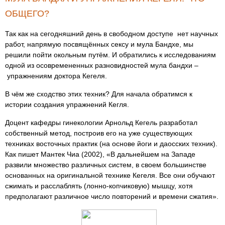
ОБЩЕГО?
Так как на сегодняшний день в свободном доступе нет научных
работ, напрямую посвящённых сексу и мула Бандхе, мы
решили пойти окольным путём. И обратились к исследованиям
одной из осовремененных разновидностей мула бандхи –
упражнениям доктора Кегеля.
В чём же сходство этих техник? Для начала обратимся к
истории создания упражнений Кегля.
Доцент кафедры гинекологии Арнольд Кегель разработал
собственный метод, построив его на уже существующих
техниках восточных практик (на основе йоги и даосских техник).
Как пишет Мантек Чиа (2002), «В дальнейшем на Западе
развили множество различных систем, в своем большинстве
основанных на оригинальной технике Кегеля. Все они обучают
сжимать и расслаблять (лонно-копчиковую) мышцу, хотя
предполагают различное число повторений и времени сжатия».