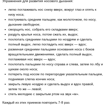
Упражнения для развития носового дыхания:
легко поглаживать нос снизу вверх, вокруг глаз и опять к
низу носа;
постукивать средним пальцем, как молоточком, по носу,
дыхание свободное;
сморщить нос, собрать его складками вверх;
раздуть крылья носа, потом сжать их, выдох;
похлопать средними пальцами по ноздрям и сделать
полный выдох, легко погладить нос вверх — вдох;
разминая средними пальцами основания носа с боков
вращательными движениями, сделать полный выдох,
поглаживая нос вверх — вдох;
похлопать пальцами по носу справа и слева, затем по лбу и
щекам около носа;
потереть под носом по перегородке указательным пальцем,
поднимая слегка кончик носа;
закрыть левую ноздрю и сделать выдох и вдох правой,
затем то же — левой;
спеть мелодию с закрытым ртом на звук «м».
Каждый из этих приемов повторить 7-8 раз.