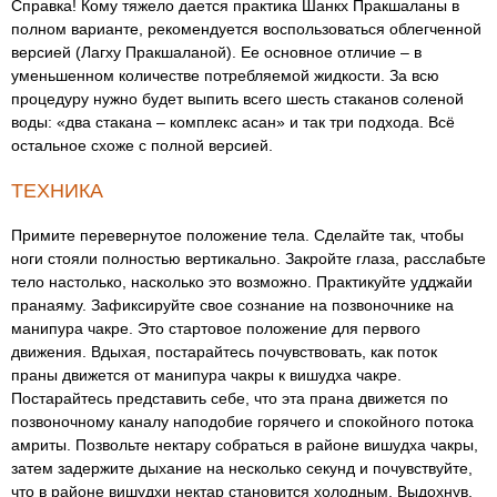
Справка! Кому тяжело дается практика Шанкх Пракшаланы в
полном варианте, рекомендуется воспользоваться облегченной
версией (Лагху Пракшаланой). Ее основное отличие – в
уменьшенном количестве потребляемой жидкости. За всю
процедуру нужно будет выпить всего шесть стаканов соленой
воды: «два стакана – комплекс асан» и так три подхода. Всё
остальное схоже с полной версией.
ТЕХНИКА
Примите перевернутое положение тела. Сделайте так, чтобы
ноги стояли полностью вертикально. Закройте глаза, расслабьте
тело настолько, насколько это возможно. Практикуйте удджайи
пранаяму. Зафиксируйте свое сознание на позвоночнике на
манипура чакре. Это стартовое положение для первого
движения. Вдыхая, постарайтесь почувствовать, как поток
праны движется от манипура чакры к вишудха чакре.
Постарайтесь представить себе, что эта прана движется по
позвоночному каналу наподобие горячего и спокойного потока
амриты. Позвольте нектару собраться в районе вишудха чакры,
затем задержите дыхание на несколько секунд и почувствуйте,
что в районе вишудхи нектар становится холодным. Выдохнув,