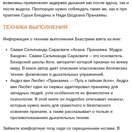
возможны применения задержек дыхания как после вдоха, так и
после выдоха. Пропорции нужно соблюдать такие же, как и при
практике Сурья Бхеданы и Нади Шодхана Пранаямы.
ТЕХНИКА ВЫПОЛНЕНИЯ
Информация о технике выполнения Бхастрики взята из книг:
Свами Сатьянанда Сарасвати «Асана. Пранаяма. Мудра.
Бандха». Свами Сатьянанда Сарасвати – это основатель
Бихарской школы йоги, авторитет которой признан по всему
миру. В книге автор даёт описание классических йогических
техник: физических и дыхательных упражнений.
Андрэ ван Лисбет «Пранаяма — Путь к тайнам йоги». Андрэ
ван Лисбет один их первых адаптировал пранаяму для
западных людей, учтя особенности их физиологии и
психологии. В этой книге он подробно описывает нюансы,
которые нужно знать для грамотного и безопасного
освоение пранаям, а также рассказывает о пользе и
противопоказаниях дыхательных техник.
Займите комфортную позу сидя со скрещенными ногами. В