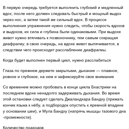
В первую очередь требуется выполнить глубокий и медленный
вдох; после него должен следовать быстрый и мощный выдох
через нос, а затем такой же сильный вдох. В процессе
выполнения упражнения нужно следить, чтобы скорость вдохов
и выдохов, их сила и глубина были одинаковыми. При выдохе
живот нужно втягивать к позвоночнику, тем самым сокращая
диафрагму; в свою очередь, на вдохе живот выпячивается, в
следствии чего происходит расслабление диафрагмы.
Когда будет выполнен первый цикл, нужно расслабиться
Глаза по прежнем держите закрытыми, дыхание — плавное,
ровное и глубокое, на нем и зафиксируйте свое внимание
Со временем можно пробовать в конце цикла Бхастрики на
последнем вдохе ненадолго задерживать дыхания. Во время
этой остановки следует сделать Джаландхара Бандху (прижать
кончик языка к нёбу, а подбородок опустить к яремной впадине
у основании шеи), и Мула Бандху (напрячь мышцы тазового дна
-промежности).
Количество подходов