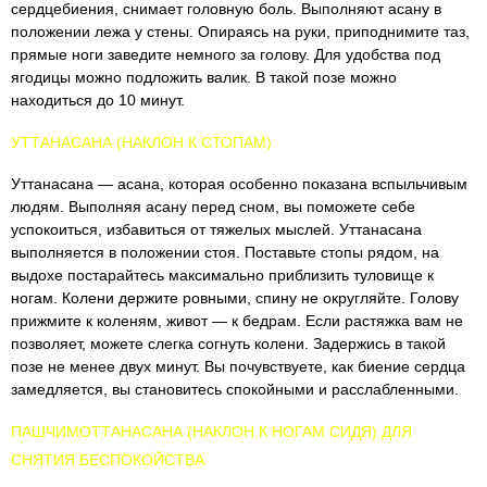
сердцебиения, снимает головную боль. Выполняют асану в
положении лежа у стены. Опираясь на руки, приподнимите таз,
прямые ноги заведите немного за голову. Для удобства под
ягодицы можно подложить валик. В такой позе можно
находиться до 10 минут.
УТТАНАСАНА (НАКЛОН К СТОПАМ)
Уттанасана — асана, которая особенно показана вспыльчивым
людям. Выполняя асану перед сном, вы поможете себе
успокоиться, избавиться от тяжелых мыслей. Уттанасана
выполняется в положении стоя. Поставьте стопы рядом, на
выдохе постарайтесь максимально приблизить туловище к
ногам. Колени держите ровными, спину не округляйте. Голову
прижмите к коленям, живот — к бедрам. Если растяжка вам не
позволяет, можете слегка согнуть колени. Задержись в такой
позе не менее двух минут. Вы почувствуете, как биение сердца
замедляется, вы становитесь спокойными и расслабленными.
ПАШЧИМОТТАНАСАНА (НАКЛОН К НОГАМ СИДЯ) ДЛЯ
СНЯТИЯ БЕСПОКОЙСТВА