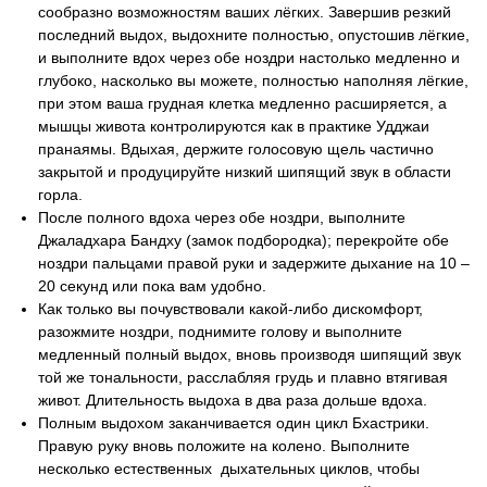
сообразно возможностям ваших лёгких. Завершив резкий
последний выдох, выдохните полностью, опустошив лёгкие,
и выполните вдох через обе ноздри настолько медленно и
глубоко, насколько вы можете, полностью наполняя лёгкие,
при этом ваша грудная клетка медленно расширяется, а
мышцы живота контролируются как в практике Удджаи
пранаямы. Вдыхая, держите голосовую щель частично
закрытой и продуцируйте низкий шипящий звук в области
горла.
После полного вдоха через обе ноздри, выполните
Джаладхара Бандху (замок подбородка); перекройте обе
ноздри пальцами правой руки и задержите дыхание на 10 –
20 секунд или пока вам удобно.
Как только вы почувствовали какой-либо дискомфорт,
разожмите ноздри, поднимите голову и выполните
медленный полный выдох, вновь производя шипящий звук
той же тональности, расслабляя грудь и плавно втягивая
живот. Длительность выдоха в два раза дольше вдоха.
Полным выдохом заканчивается один цикл Бхастрики.
Правую руку вновь положите на колено. Выполните
несколько естественных дыхательных циклов, чтобы