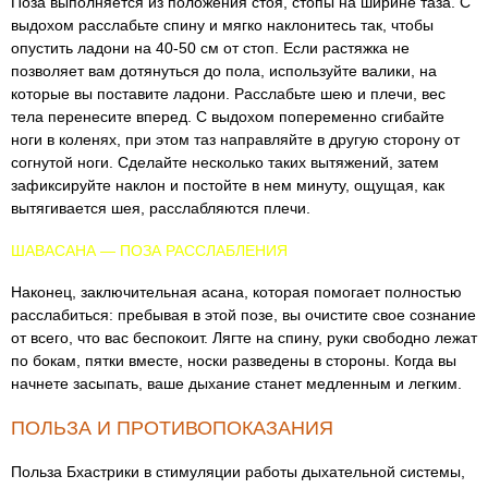
Поза выполняется из положения стоя, стопы на ширине таза. С
выдохом расслабьте спину и мягко наклонитесь так, чтобы
опустить ладони на 40-50 см от стоп. Если растяжка не
позволяет вам дотянуться до пола, используйте валики, на
которые вы поставите ладони. Расслабьте шею и плечи, вес
тела перенесите вперед. С выдохом попеременно сгибайте
ноги в коленях, при этом таз направляйте в другую сторону от
согнутой ноги. Сделайте несколько таких вытяжений, затем
зафиксируйте наклон и постойте в нем минуту, ощущая, как
вытягивается шея, расслабляются плечи.
ШАВАСАНА — ПОЗА РАССЛАБЛЕНИЯ
Наконец, заключительная асана, которая помогает полностью
расслабиться: пребывая в этой позе, вы очистите свое сознание
от всего, что вас беспокоит. Лягте на спину, руки свободно лежат
по бокам, пятки вместе, носки разведены в стороны. Когда вы
начнете засыпать, ваше дыхание станет медленным и легким.
ПОЛЬЗА И ПРОТИВОПОКАЗАНИЯ
Польза Бхастрики в стимуляции работы дыхательной системы,