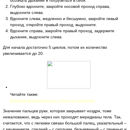
осознать дыхание и погрузиться в себя.
Глубоко вдохните, закройте носовой проход справа,
выдохните слева.
Вдохните слева, медленно и бесшумно, закройте левый
проход, откройте правый проход, выдохните.
Вдохните справа, закройте правый проход, задержите
дыхание, выдохните слева.
Для начала достаточно 5 циклов, потом их количество
увеличивается до 20.
Читайте также:
Влияние физкультуры и спорта на организм
Значение пальцев руки, которая закрывает ноздри, тоже
немаловажно, ведь через них проходят меридианы тела. Так,
считается, что с легкими связан большой палец, указательный –
с кишечником, средний – с сердцем, безымянный – с печенью и