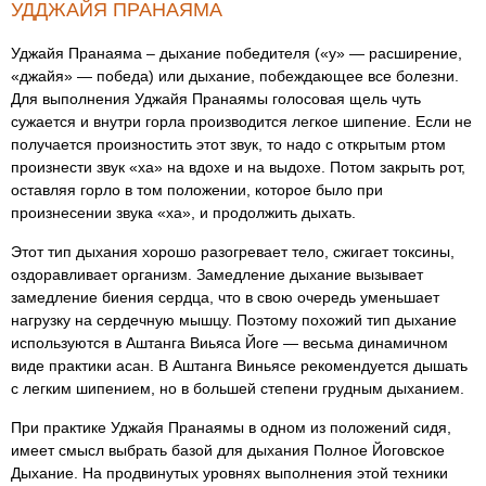
УДДЖАЙЯ ПРАНАЯМА
Уджайя Пранаяма – дыхание победителя («у» — расширение,
«джайя» — победа) или дыхание, побеждающее все болезни.
Для выполнения Уджайя Пранаямы голосовая щель чуть
сужается и внутри горла производится легкое шипение. Если не
получается произностить этот звук, то надо с открытым ртом
произнести звук «ха» на вдохе и на выдохе. Потом закрыть рот,
оставляя горло в том положении, которое было при
произнесении звука «ха», и продолжить дыхать.
Этот тип дыхания хорошо разогревает тело, сжигает токсины,
оздоравливает организм. Замедление дыхание вызывает
замедление биения сердца, что в свою очередь уменьшает
нагрузку на сердечную мышцу. Поэтому похожий тип дыхание
используются в Аштанга Виьяса Йоге — весьма динамичном
виде практики асан. В Аштанга Виньясе рекомендуется дышать
с легким шипением, но в большей степени грудным дыханием.
При практике Уджайя Пранаямы в одном из положений сидя,
имеет смысл выбрать базой для дыхания Полное Йоговское
Дыхание. На продвинутых уровнях выполнения этой техники