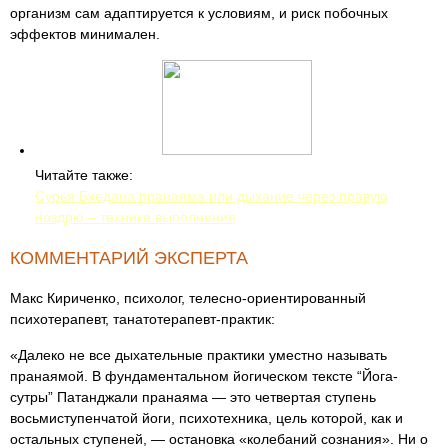
организм сам адаптируется к условиям, и риск побочных
эффектов минимален.
Читайте также:
Сурья Бхедана пранаяма или дыхание через правую
ноздрю – техника выполнения
КОММЕНТАРИЙ ЭКСПЕРТА
Макс Кириченко, психолог, телесно-ориентированный
психотерапевт, танатотерапевт-практик:
«Далеко не все дыхательные практики уместно называть
пранаямой. В фундаментальном йогическом тексте “Йога-
сутры” Патанджали пранаяма — это четвертая ступень
восьмиступенчатой йоги, психотехника, цель которой, как и
остальных ступеней, — остановка «колебаний сознания». Ни о