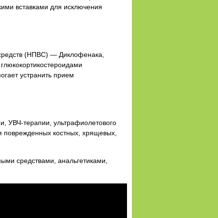
кими вставками для исключения
средств (НПВС) — Диклофенака,
 глюкокортикостероидами
могает устранить прием
и, УВЧ-терапии, ультрафиолетового
я поврежденных костных, хрящевых,
ными средствами, анальгетиками,