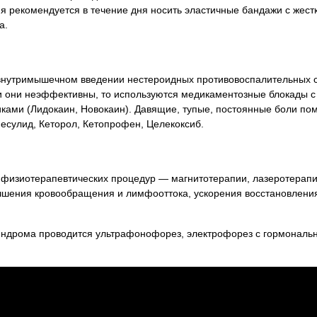
я рекомендуется в течение дня носить эластичные бандажи с жест
а.
внутримышечном введении нестероидных противовоспалительных 
и они неэффективны, то используются медикаментозные блокады с
ками (Лидокаин, Новокаин). Давящие, тупые, постоянные боли по
есулид, Кеторол, Кетопрофен, Целекоксиб.
 физиотерапевтических процедур — магнитотерапии, лазеротерапи
лучшения кровообращения и лимфооттока, ускорения восстановлени
синдрома проводится ультрафонофорез, электрофорез с гормональ