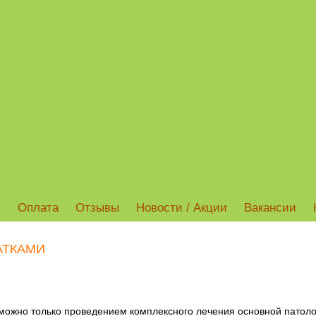
ы
Оплата
Отзывы
Новости / Акции
Вакансии
АТКАМИ
можно только проведением комплексного лечения основной патоло