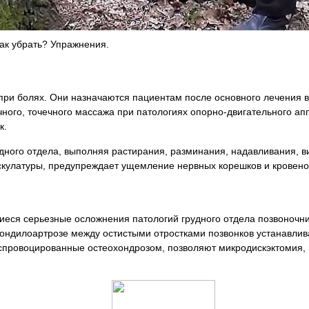
как убрать? Упражнения.
ри болях. Они назначаются пациентам после основного лечения в
чного, точечного массажа при патологиях опорно-двигательного ап
к.
дного отдела, выполняя растирания, разминания, надавливания, 
скулатуры, предупреждает ущемление нервных корешков и кровено
иеся серьезные осложнения патологий грудного отдела позвоночни
пондилоартрозе между остистыми отростками позвонков устанавли
 спровоцированные остеохондрозом, позволяют микродискэктомия, 