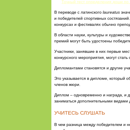
Точный тест определения доши по
В переводе с латинского
laurea
tus
знач
и победителей спортивных состязаний.
конкурсах и фестивалях обычно препо
В области науки, культуры и художес
премий могут быть удостоены победит
Участники, занявшие в них первые мес
конкурсного мероприятия, могут стат
Дипломантами становятся и другие уча
Это указывается в дипломе, который о
членов жюри.
Диплом – одновременно и награда, и 
заниматься дополнительными видами д
УЧИТЕСЬ СЛУШАТЬ
В чем разница между победителем и н