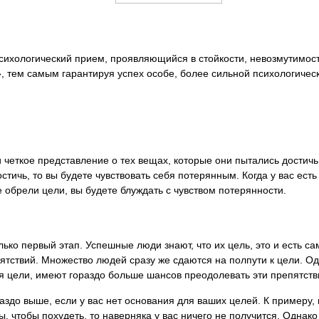
сихологический прием, проявляющийся в стойкости, невозмутимос
, тем самым гарантируя успех особе, более сильной психологическ
четкое представление о тех вещах, которые они пытались достичь.
остичь, то вы будете чувствовать себя потерянным. Когда у вас есть
 обрели цели, вы будете блуждать с чувством потерянности.
ько первый этап. Успешные люди знают, что их цель, это и есть сам 
тствий. Множество людей сразу же сдаются на полпути к цели. Одн
 цели, имеют гораздо больше шансов преодолевать эти препятств
раздо выше, если у вас нет основания для ваших целей. К примеру,
ы, чтобы похудеть, то наверняка у вас ничего не получится. Однако 