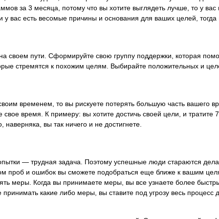
раммов за 3 месяца, потому что вы хотите выглядеть лучше, то у ва
и у вас есть весомые причины и основания для ваших целей, тогда
 на своем пути. Сформируйте свою группу поддержки, которая помож
орые стремятся к похожим целям. Выбирайте положительных и це
 своим временем, то вы рискуете потерять большую часть вашего 
 свое время. К примеру: вы хотите достичь своей цели, и тратите
, наверняка, вы так ничего и не достигнете.
попытки — трудная задача. Поэтому успешные люди стараются дела
ом проб и ошибок вы сможете подобраться еще ближе к вашим цел
ть меры. Когда вы принимаете меры, вы все узнаете более быстры
те принимать какие либо меры, вы ставите под угрозу весь процес