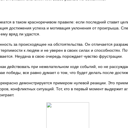
еатся в таком красноречивом правиле: если последний ставит цель
ация достижения успеха и мотивация уклонения от проигрыша. Сле
 ему вряд ли удастся.
нность за происходящее на обстоятельства. Он отличается разраж
 терпимости к людям и не уверен в своих силах и способностях. П
ивается. Неудача в свою очередь порождает чувство фрустрации.
 как действовать при нежелательном ходе событий, но не рассуждае
чае победы, все равно думает о том, что будет делать после дости
прекрасно демонстрируется примером нулевой реакции. Это прие
ров, конфликтных ситуаций. Тот, кто в первый момент выдержит а
оиграет.