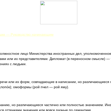
ушке — Руководство начинающим
олжностное лицо Министерства иностранных дел, уполномоченно
ми или их представителями. Дипломат (в переносном смысле) — то
шениях с людьми.
 речи или их форм, совпадающие в написании, но различающиеся
хлопо́к); омоформы (рой пчел — рой яму).
чанию, но различающиеся частично или полностью значением. Ино
ся оттенками значения или вовсе разные по семантике.