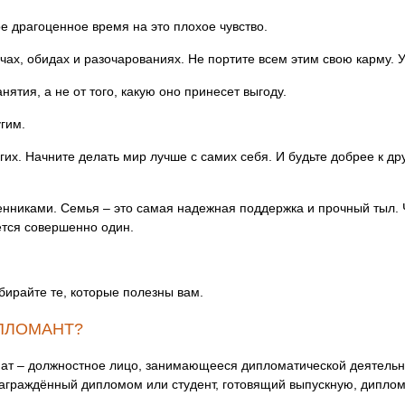
вое драгоценное время на это плохое чувство.
ачах, обидах и разочарованиях. Не портите всем этим свою карму. 
нятия, а не от того, какую оно принесет выгоду.
гим.
угих. Начните делать мир лучше с самих себя. И будьте добрее к дру
енниками. Семья – это самая надежная поддержка и прочный тыл.
ается совершенно один.
бирайте те, которые полезны вам.
ИПЛОМАНТ?
ат – должностное лицо, занимающееся дипломатической деятельн
награждённый дипломом или студент, готовящий выпускную, диплом