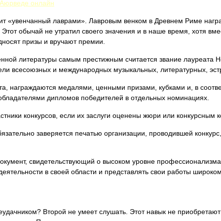
 Аюрведе онлайн
ит «увенчанный лаврами». Лавровым венком в Древнем Риме награ
 Этот обычай не утратил своего значения и в наше время, хотя вм
дносят призы и вручают премии.
твенной литературы самым престижным считается звание лауреата 
ели всесоюзных и международных музыкальных, литературных, эстр
та, награждаются медалями, ценными призами, кубками и, в соотв
ь обладателями дипломов победителей в отдельных номинациях.
стники конкурсов, если их заслуги оценены жюри или конкурсным 
бязательно заверяется печатью организации, проводившей конкурс
документ, свидетельствующий о высоком уровне профессионализма
еятельности в своей области и представлять свои работы широком
еудачником? Второй не умеет слушать. Этот навык не приобретают