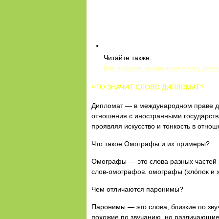
Читайте также:
Как набрать мышечную массу дев
ЧТО ЗНАЧИТ СЛОВО ДИПЛОМАТ?
Дипломат — в международном праве д
отношения с иностранными государства
проявляя искусство и тонкость в отно
Что такое Омографы и их примеры?
Омографы — это слова разных частей
слов-омографов. омографы (хло́пок и 
Чем отличаются паронимы?
Паронимы — это слова, близкие по зву
похожие по звучанию, но различающие