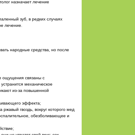
толог назначает лечение
паленный зуб, в редких случаях
ое лечение.
вать народные средства, но после
ые ощущения связаны с
, устранится механическое
никают из-за повышенной
каивающего эффекта;
ржавый гвоздь, вокруг которого мед
воспалительное, обезболивающее и
йствие;
ни не утратят свой вкус; сок