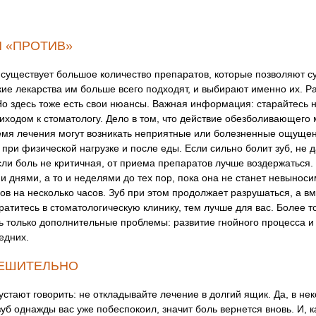
И «ПРОТИВ»
 существует большое количество препаратов, которые позволяют с
кие лекарства им больше всего подходят, и выбирают именно их. 
 Но здесь тоже есть свои нюансы. Важная информация: старайтесь
иходом к стоматологу. Дело в том, что действие обезболивающего
время лечения могут возникать неприятные или болезненные ощущен
 при физической нагрузке и после еды. Если сильно болит зуб, не 
и боль не критичная, от приема препаратов лучше воздержаться. 
и днями, а то и неделями до тех пор, пока она не станет невыно
вов на несколько часов. Зуб при этом продолжает разрушаться, а 
титесь в стоматологическую клинику, тем лучше для вас. Более тог
ь только дополнительные проблемы: развитие гнойного процесса и п
едних.
РЕШИТЕЛЬНО
ают говорить: не откладывайте лечение в долгий ящик. Да, в нек
зуб однажды вас уже побеспокоил, значит боль вернется вновь. И, 