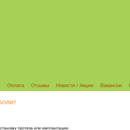
ы
Оплата
Отзывы
Новости / Акции
Вакансии
 БОЛИ?
становку протеза или имплантацию.