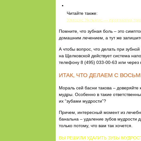
Читайте также:
Улиссес Уильямс — программа тре
Помните, что зубная боль – это симпто
домашним лечением, а тут же запишите
А чтобы вопрос, что делать при зубно
на Щелковской действует система нап
телефону 8 (495) 033-00-63 или через
ИТАК, ЧТО ДЕЛАЕМ С ВОСЬ
Мораль сей басни такова – доверяйте
мудры. Особенно в такие ответственны
их “зубами мудрости”?
Причем, интересный момент из лечебной
банальна – удаление зубов мудрости д
только потому, что вам так хочется.
ВЫ РЕШИЛИ УДАЛИТЬ ЗУБЫ МУДРОС