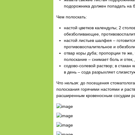
подорожника должен попадать на б
Чем полоскать:
настой цветков календулы; 2 столов
обезболивающее, противовоспалит
настой листьев шалфея – готовитс
противовоспалительное и обезбол
отвар коры дуба; пропорции те же,
полоскание – снимает боль и отек, 
содово-солевой раствор; в стакан 
в день – сода разрыхляет слизисту
Что нельзя: до посещения стоматолога
полоскания горячими настоями и раств
расширенным кровеносным сосудам рас