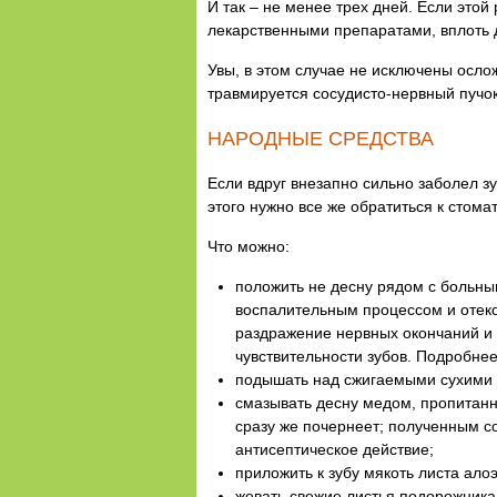
И так – не менее трех дней. Если это
лекарственными препаратами, вплоть 
Увы, в этом случае не исключены осло
травмируется сосудисто-нервный пучок
НАРОДНЫЕ СРЕДСТВА
Если вдруг внезапно сильно заболел з
этого нужно все же обратиться к стомат
Что можно:
положить не десну рядом с больны
воспалительным процессом и отеком
раздражение нервных окончаний и 
чувствительности зубов. Подробнее
подышать над сжигаемыми сухими 
смазывать десну медом, пропитанн
сразу же почернеет; полученным с
антисептическое действие;
приложить к зубу мякоть листа ало
жевать свежие листья подорожника 