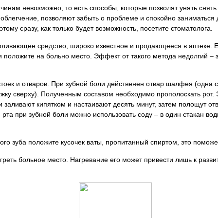
чинам невозможно, то есть способы, которые позволят унять снять
облегчение, позволяют забыть о проблеме и спокойно заниматься 
тому сразу, как только будет возможность, посетите стоматолога.
оливающее средство, широко известное и продающееся в аптеке. Е
и положите на больно место. Эффект от такого метода недолгий – 
тоек и отваров. При зубной боли действенен отвар шалфея (одна с
ружку сверху). Полученным составом необходимо прополоскать рот
 заливают кипятком и настаивают десять минут, затем полощут от
 рта при зубной боли можно использовать соду – в один стакан во
ного зуба положите кусочек ваты, пропитанный спиртом, это поможе
 греть больное место. Нагревание его может привести лишь к раз