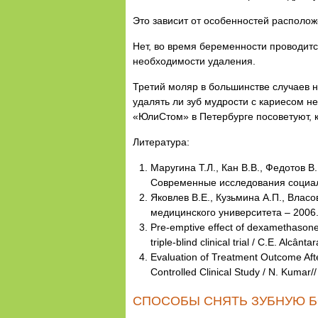
Это зависит от особенностей располож
Нет, во время беременности проводитс
необходимости удаления.
Третий моляр в большинстве случаев н
удалять ли зуб мудрости с кариесом н
«ЮлиСтом» в Петербурге посоветуют, к
Литература:
Маругина Т.Л., Кан В.В., Федотов 
Современные исследования социал
Яковлев В.Е., Кузьмина А.П., Влас
медицинского университета – 2006.
Pre-emptive effect of dexamethasone 
triple-blind clinical trial / C.E. Alcânt
Evaluation of Treatment Outcome Aft
Controlled Clinical Study / N. Kumar//
СПОСОБЫ СНЯТЬ ЗУБНУЮ 