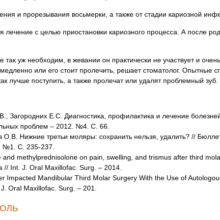
ения и прорезывания восьмерки, а также от стадии кариозной инф
я лечение с целью приостановки кариозного процесса. А после ро
е так уж необходим, в жевании он практически не участвует и очен
емедленно или его стоит пролечить, решает стоматолог. Опытные 
ак лучше поступить, а также пролечат или удалят проблемный зуб.
В.В., Загородних Е.С. Диагностика, профилактика и лечение болезне
ьных проблем – 2012. №4. С. 66.
ов О.В. Нижние третьи моляры: сохранить нельзя, удалить? // Бюлл
 №1. С. 235-237.
and methylprednisolone on pain, swelling, and trismus after third mol
ara // Int. J. Oral Maxillofac. Surg. – 2014.
er Impacted Mandibular Third Molar Surgery With the Use of Autologous
 J. Oral Maxillofac. Surg. – 201.
БОЛЬ