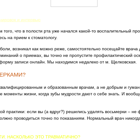
нировок и интервью
м того, что в полости рта уже начался какой-то воспалительный пр
сь на прием к стоматологу.
й боли, возникал как можно реже, самостоятельно посещайте врача 
оминаний о приемах, вы точно не пропустите профилактический ос
 форму записи онлайн. Мы находимся недалеко от м. Щелковская.
МЕРКАМИ?
 квалифицированным и образованным врачам, а не добрым и гуман
е моменты жизни, когда зубы мудрости дают о себе знать. И вообщ
 практики: если вы (а вдруг?) решились удалять восьмерки – не ф
олжно проводиться точно по показаниям. Нормальный врач никогда
ТИ. НАСКОЛЬКО ЭТО ТРАВМАТИЧНО?