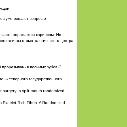
екции.
дов уже решают вопрос о
ь часто поражается кариесом. Но
специалисты стоматологического центра
й прорезывания восьмых зубов //
етень северного государственного
ar surgery: a split-mouth randomized
 Platelet-Rich Fibrin: A Randomized