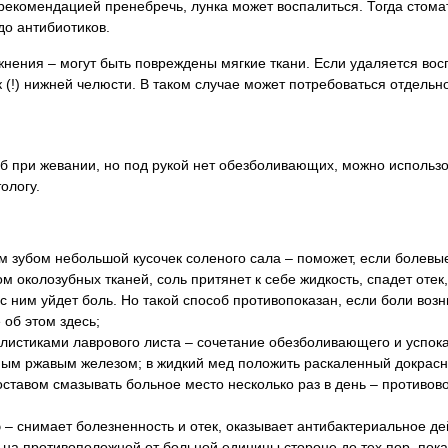
й рекомендацией пренебречь, лунка может воспалиться. Тогда стома
до антибиотиков.
жнения – могут быть повреждены мягкие ткани. Если удаляется вос
 (!) нижней челюсти. В таком случае может потребоваться отдельн
уб при жевании, но под рукой нет обезболивающих, можно использо
ологу.
м зубом небольшой кусочек соленого сала – поможет, если болев
 околозубных тканей, соль притянет к себе жидкость, спадет отек
с ним уйдет боль. Но такой способ противопоказан, если боли воз
 об этом здесь;
листиками лаврового листа – сочетание обезболивающего и успо
ым ржавым железом; в жидкий мед положить раскаленный докрасна 
оставом смазывать больное место несколько раз в день – противо
э – снимает болезненность и отек, оказывает антибактериальное де
на противоположной от больной единицы стороне до тех пор, пока о