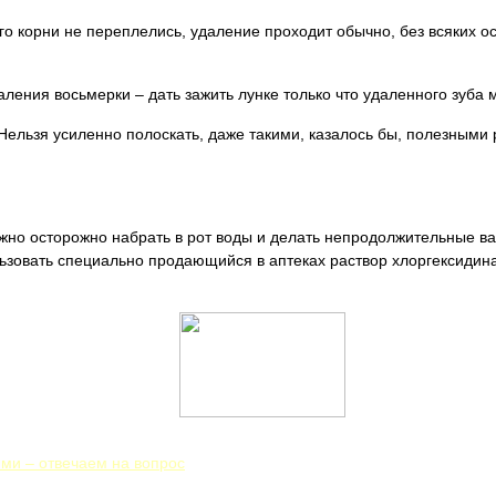
го корни не переплелись, удаление проходит обычно, без всяких о
ления восьмерки – дать зажить лунке только что удаленного зуба 
Нельзя усиленно полоскать, даже такими, казалось бы, полезными 
ужно осторожно набрать в рот воды и делать непродолжительные ва
ьзовать специально продающийся в аптеках раствор хлоргексидина
ми – отвечаем на вопрос