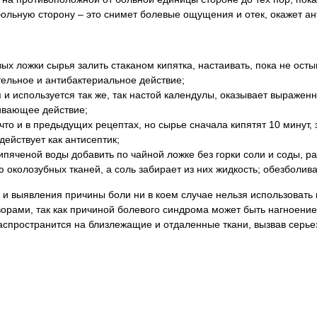
ольную сторону – это снимет болевые ощущения и отек, окажет а
ых ложки сырья залить стаканом кипятка, настаивать, пока не осты
ельное и антибактериальное действие;
я и используется так же, так настой календулы, оказывает выраж
ивающее действие;
 что и в предыдущих рецептах, но сырье сначала кипятят 10 минут,
действует как антисептик;
кипяченой воды добавить по чайной ложке без горки соли и соды, р
ю околозубных тканей, а соль забирает из них жидкость; обезболи
 и выявления причины боли ни в коем случае нельзя использоват
орами, так как причиной болевого синдрома может быть нагноени
пространится на близлежащие и отдаленные ткани, вызвав серье