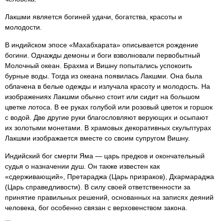
Лакшми является богиней удачи, богатства, красоты и
молодости.
В индийском эпосе «Махабхарата» описывается рождение
богини. Однажды демоны и боги взволновали первобытный
Молочный океан. Брахма и Вишну попытались успокоить
бурные воды. Тогда из океана появилась Лакшми. Она была
облачена в белые одежды и излучала красоту и молодость. На
изображениях Лакшми обычно стоит или сидит на большом
цветке лотоса. В ее руках голубой или розовый цветок и горшок
с водой. Две другие руки благословляют верующих и осыпают
их золотыми монетами. В храмовых декоративных скульптурах
Лакшми изображается вместе со своим супругом Вишну.
Индийский бог смерти Яма — царь предков и окончательный
судья о назначении душ. Он также известен как
«сдерживающий», Претараджа (Царь призраков), Дхармараджа
(Царь справедливости). В силу своей ответственности за
принятие правильных решений, основанных на записях деяний
человека, бог особенно связан с верховенством закона.