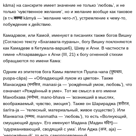
kāma) на санскрите имеет значение не только ‘любовь’, и не
только ‘чувственное желание’, но и желание вообще как таковое
(в т.ч.
काम्या
kāmyā — ‘желание чего-л’), устремление к чему-то,
побуждение к действию.
Камадэвом, или Камой, именуют в писаниях также богов Вишну
(Согласно тексту «Бхагавата-пураны», богу Вишну поклоняются
как Камадеве в Кетумала-варше6), Шиву и Агни. В частности в
гимне «Атхарваведы» к Агни (III, 21) к богу огненной стихии
обращаются по имени Кама:
Одним из эпитетов бога Камы является Пушпа-чапа (पुष्पचाप,
puṣpa-cāpa) — «Обладающий луком из цветов». Также
Манасиджа (मनसिज, manasi-ja — ‘рождённый умом, любовь’), что
означает «Рождённый в уме». Тот же смысл в его имени
Манобхава (मनोभव, mano-bhava — ‘возникший в мыслях,
воображаемый, чувство, эмоция’). Также он Шарираджа (शरीरज,
śarīra-ja — ‘телесный, материальный, живое существо’). Или
Манматха (मन्मथ, manmatha — ‘любовь’), то есть «Волнующий,
смущающий душу». Его именуют Мадана (Мадин मदिन्)—
‘одурманивающий, сводящий с ума’. Или Аджа (अज, aja) —
‘нерождённый’, то есть самопроявленный.