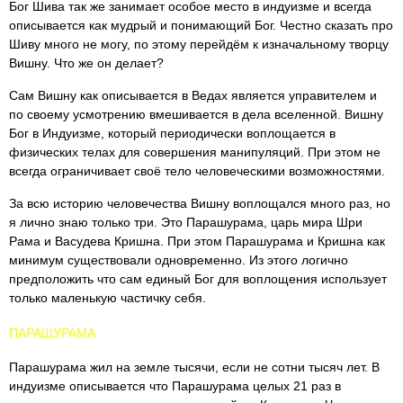
Бог Шива так же занимает особое место в индуизме и всегда
описывается как мудрый и понимающий Бог. Честно сказать про
Шиву много не могу, по этому перейдём к изначальному творцу
Вишну. Что же он делает?
Сам Вишну как описывается в Ведах является управителем и
по своему усмотрению вмешивается в дела вселенной. Вишну
Бог в Индуизме, который периодически воплощается в
физических телах для совершения манипуляций. При этом не
всегда ограничивает своё тело человеческими возможностями.
За всю историю человечества Вишну воплощался много раз, но
я лично знаю только три. Это Парашурама, царь мира Шри
Рама и Васудева Кришна. При этом Парашурама и Кришна как
минимум существовали одновременно. Из этого логично
предположить что сам единый Бог для воплощения использует
только маленькую частичку себя.
ПАРАШУРАМА
Парашурама жил на земле тысячи, если не сотни тысяч лет. В
индуизме описывается что Парашурама целых 21 раз в