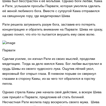
Шива был бесстрастен к её мольбам. Однако боги любви, Кама
и Рати, услышали просьбы Парвати, которая умоляла сделать
её женой любимого бога. Вместе с супругой Кама отправился
на священную гору, где медитировал Шива
Рати решила затуманить разум бога, заставив его потерять
концентрацию и обратить внимание на Парвати. Шива не сразу,
однако понял, что кто-то пытается внушить ему свою волю.
Парвати
Сделав усилие, он изгнал Рати из своих мыслей, продолжи
медитацию. Тогда за дело взялся Кама. Бог любви выстрелил в
грудь Шивы из своего чудесного лука. Ощутив лёгкий укол,
верховный бог открыл глаза. В гневном порыве он сверкнул
глазами в сторону Камы, из-за чего тот обратился в горстку
пепла.
Однако стрела Камы уже начала своё действие, а вскоре Шива
сам пришёл к Парвати, предложив ей стать богиней.
Несчастная Рати молила пару воскресить своего мужа. Шива