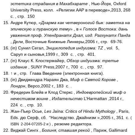
эстетика страдания в Махабхарате
, Нью-Йорк, Oxford
University Press,
колл.
«Религии ААР в переводе»,2013, 268
с.
,
стр.
150
Андре Кутюр,
«Дхарма как четвероногий бык: заметка на
эпическую и пуранскую тему»
, в «
Голосе Востока: дань
уважения проф. Упендранатх Дхал, изд. Рагхунатх Панда
, Дели, Восточные Книжные Линкеры,2006 г.,
стр.
69-76.
(in)
Сунил Сегал,
Энциклопедия индуизма: TZ
,
vol.
5,
Саруп и сыновья,1999 г., 309
с.
,
стр.
401.
(in)
Клаус К. Клостермайер,
Обзор индуизма: третье
издание
, SUNY Press,2007 г., 700
с.
,
стр.
97.
↑ и ,
стр.
Глава Введение (электронная книга).
(in)
Двиджендра Нараян Джа,
Миф о Святой Корове
,
Лондон, Версо,2002 г., 183
с.
.
Фредерик Блейв и Клод Стеркс ,
Индоевропейский миф о
нечестивом воине
,
Издательство
L’Harmattan ,2014 г.,
224
с.
,
стр.
10.
Жан-Пьер Осье,
Les Jaïna: Critics of Hindu Mythology
, Paris,
Eds. дю Серф,
сб.
“Наследство. Джайнизм »,2005 г., 351
с.
(
, резюме редактора.
ISBN 2-204-07205-2 и )
Виджай Сингх ,
Богиня, ставшая рекой
, Париж, Gallimard