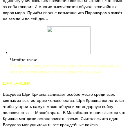
одиночку уничтожал человеческие войска Кшатриев. Что само
за себя говорит. И многие тысячелетия обучал величайших
виров мира. Причём вполне возможно что Парашурама живёт
на земле и по сей день.
Читайте также:
7 мифов и правда об обмене веществ для похудения: как
укорить метаболизм и почему вам это не нужно
ШРИ КРИШНА
Васудева Шри Кришна занимает особое место среди всех
святых за всю историю человечества. Шри Кришна воплотился
чтобы устроить самую масштабную и легендарную войну
человечества — Махабхарата. В Махабхарате описывается что
Кришна мог даже останавливать время. Считалось что один
Васудева мог уничтожить все враждебные войска.