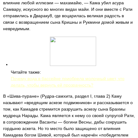
влияние любой иллюзии — махамайю, — Кама убил асура
Самвару, искусного во многих видах майи. И они вместе с Рати
отправились в Двараку8, где воцарилась великая радость в
связи с возвращением сына Кришны и Рукмини домой живым и
невредимым.
Читайте также:
Почему вода в бассейне приобрела молочный цвет, что
делать, чтобы вернуть ей прозрачность?
В «Шива-пуране» (Рудра-самхита, раздел I, глава 2) Каму
называют «вредящим аскезе подвижников» и рассказывается о
том, как Камадев стремится разрушить аскезу сына Брахмы
мудреца Нарады. Кама является к нему со своей супругой Рати,
в сопровождении Васанты — богини Весны, дабы сокрушить
гордыню аскета. Но то место было защищено от влияния
Камадева богом Шивой, который был наречён «победителем