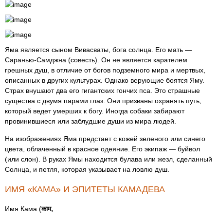
Яма является сыном Вивасваты, бога солнца. Его мать —
Саранью-Самджна (совесть). Он не является карателем
грешных душ, в отличие от богов подземного мира и мертвых,
описанных в других культурах. Однако верующие боятся Яму.
Страх внушают два его гигантских гончих пса. Это страшные
существа с двумя парами глаз. Они призваны охранять путь,
который ведет умерших к богу. Иногда собаки забирают
провинившиеся или заблудшие души из мира людей.
На изображениях Яма предстает с кожей зеленого или синего
цвета, облаченный в красное одеяние. Его экипаж — буйвол
(или слон). В руках Ямы находится булава или жезл, сделанный
Солнца, и петля, которая указывает на ловлю душ.
ИМЯ «КАМА» И ЭПИТЕТЫ КАМАДЕВА
Имя Кама (
काम,