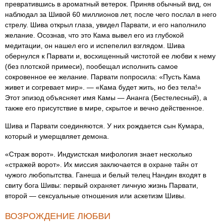
превратившись в ароматный ветерок. Приняв обычный вид, он
наблюдал за Шивой 60 миллионов лет, после чего послал в него
стрелу. Шива открыл глаза, увидел Парвати, и его наполнило
желание. Осознав, что это Кама вывел его из глубокой
медитации, он нашел его и испепелил взглядом. Шива
обернулся к Парвати и, восхищенный чистотой ее любви к нему
(без плотской примеси), пообещал исполнить самое
сокровенное ее желание. Парвати попросила: «Пусть Кама
живет и согревает мир». — «Кама будет жить, но без тела!»
Этот эпизод объясняет имя Камы — Ананга (Бестелесный), а
также его присутствие в мире, скрытое и вечно действенное.
Шива и Парвати соединяются. У них рождается сын Кумара,
который и умерщвляет демона.
«Страж ворот». Индуистская мифология знает несколько
«стражей ворот». Их миссия заключается в охране тайн от
чужого любопытства. Ганеша и белый телец Нандин входят в
свиту бога Шивы: первый охраняет личную жизнь Парвати,
второй — сексуальные отношения или аскетизм Шивы.
ВОЗРОЖДЕНИЕ ЛЮБВИ