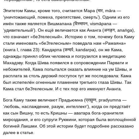
Эпитетом Камы, кроме того, считается Мара (मार, māra —
‘уничтожающий, помеха, препятствие, смерть’). Одним из его
имён также является Вишмапана (विस्मापन, vismāpana —
‘удивительный’). Он ещё величается как Ананга (अनङ्ग, anaṅga),
что означает «беЗтелесный». Историю о том, почему бога Каму
стали именовать «беЗтелесным» поведала нам «Рамаяна»
(книга I, глава 23): Кандарпа (कन्दर्प, kandarpa), он же Кама,
однажды принял облик человека и погрузился в медитацию
Махадэву. Когда Шива появился в сопровождении Парвати и
небожителей, Кама попытался оказать влияние на ум Шивы, и
расплата за столь дерзкий поступок тут же последовала: Кама
был испепелён огненным пламенем третьего глаза Шивы. Так
Кама стал беЗтелесным. И с тех пор его именуют Ананга.
Бога Каму также величают Прадьюмна (प्रद्युम्न, pradyumna —
‘любовь, наслаждение, разум, интеллект’), когда он предстаёт
как сын Вишну, то есть Кришны — аватара бога-хранителя
мироздания, и его супруги Рукмини, которая была воплощённой
богиней Лакшми. Об этой истории будет подробнее рассказано
далее в статье.