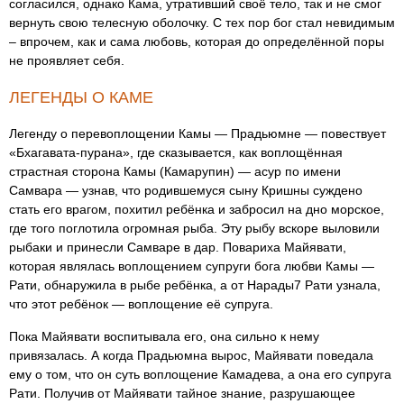
согласился, однако Кама, утративший своё тело, так и не смог
вернуть свою телесную оболочку. С тех пор бог стал невидимым
– впрочем, как и сама любовь, которая до определённой поры
не проявляет себя.
ЛЕГЕНДЫ О КАМЕ
Легенду о перевоплощении Камы — Прадьюмне — повествует
«Бхагавата-пурана», где сказывается, как воплощённая
страстная сторона Камы (Камарупин) — асур по имени
Самвара — узнав, что родившемуся сыну Кришны суждено
стать его врагом, похитил ребёнка и забросил на дно морское,
где того поглотила огромная рыба. Эту рыбу вскоре выловили
рыбаки и принесли Самваре в дар. Повариха Майявати,
которая являлась воплощением супруги бога любви Камы —
Рати, обнаружила в рыбе ребёнка, а от Нарады7 Рати узнала,
что этот ребёнок — воплощение её супруга.
Пока Майявати воспитывала его, она сильно к нему
привязалась. А когда Прадьюмна вырос, Майявати поведала
ему о том, что он суть воплощение Камадева, а она его супруга
Рати. Получив от Майявати тайное знание, разрушающее