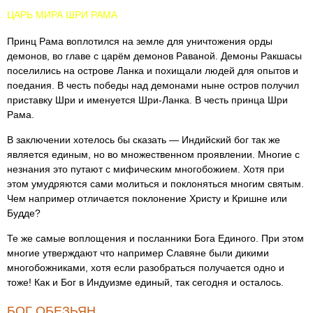
ЦАРЬ МИРА ШРИ РАМА
Принц Рама воплотился на земле для уничтожения орды
демонов, во главе с царём демонов Раваной. Демоны Ракшасы
поселились на острове Ланка и похищали людей для опытов и
поедания. В честь победы над демонами ныне остров получил
приставку Шри и именуется Шри-Ланка. В честь принца Шри
Рама.
В заключении хотелось бы сказать — Индийский бог так же
является единым, но во множественном проявлении. Многие с
незнания это путают с мифическим многобожием. Хотя при
этом умудряются сами молиться и поклоняться многим святым.
Чем например отличается поклонение Христу и Кришне или
Будде?
Те же самые воплощения и посланники Бога Единого. При этом
многие утверждают что например Славяне были дикими
многобожниками, хотя если разобраться получается одно и
тоже! Как и Бог в Индуизме единый, так сегодня и осталось.
БОГ ОБЕЗЬЯН