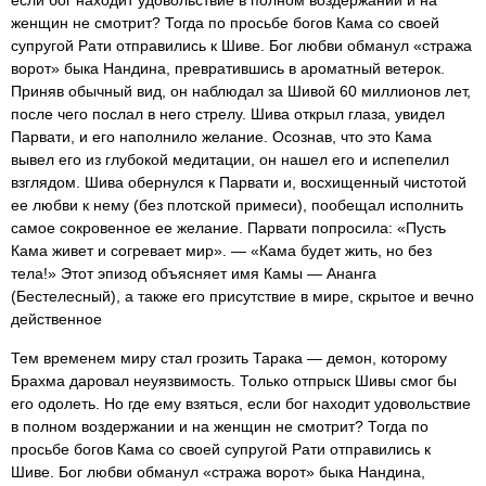
если бог находит удовольствие в полном воздержании и на
женщин не смотрит? Тогда по просьбе богов Кама со своей
супругой Рати отправились к Шиве. Бог любви обманул «стража
ворот» быка Нандина, превратившись в ароматный ветерок.
Приняв обычный вид, он наблюдал за Шивой 60 миллионов лет,
после чего послал в него стрелу. Шива открыл глаза, увидел
Парвати, и его наполнило желание. Осознав, что это Кама
вывел его из глубокой медитации, он нашел его и испепелил
взглядом. Шива обернулся к Парвати и, восхищенный чистотой
ее любви к нему (без плотской примеси), пообещал исполнить
самое сокровенное ее желание. Парвати попросила: «Пусть
Кама живет и согревает мир». — «Кама будет жить, но без
тела!» Этот эпизод объясняет имя Камы — Ананга
(Бестелесный), а также его присутствие в мире, скрытое и вечно
действенное
Тем временем миру стал грозить Тарака — демон, которому
Брахма даровал неуязвимость. Только отпрыск Шивы смог бы
его одолеть. Но где ему взяться, если бог находит удовольствие
в полном воздержании и на женщин не смотрит? Тогда по
просьбе богов Кама со своей супругой Рати отправились к
Шиве. Бог любви обманул «стража ворот» быка Нандина,