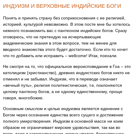
ИНДУИЗМ И ВЕРХОВНЫЕ ИНДИЙСКИЕ БОГИ
Понять и принять страну без соприкосновения с ее религией,
историей, культурой невозможно. В этом посте мне бы хотелось
немного познакомить вас с пантеоном индийских богов. Сразу
оговорюсь, что не претендую на исчерпывающие
академические знания в этом вопросе, тем не менее для
вводного знакомства этого будет достаточно. Если кто-то хочет
что-то добавить или исправить – wellcome! Итак, поехали.
Не смотря на то, что официальное вероисповедание в Гоа – это
католицизм (христианство), древних индуистских богов никто не
отменял и не забывал. Индуизм, что в переводе означает
«вечный путь», религия политеистическая, т.е, поклоняются
целому пантеону богов, а не одному единственному, проще
говоря, многобожие.
Основным смыслом и целью индуизма является единение с
Богом через осознание единства всего сущего и достижение
полного умиротворения. Индуизм в основной массе ни коим
образом не ограничивает мирские удовольствия, так как во
всем, даже в саморазрушении, можно увидеть божественное