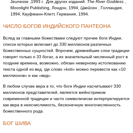
Jeunesse ,1993 г.. Для других изданий:
The River Goddess
,
Moonlight Publishing, Лондон, 1994;
Цвейсен
, Голландия,
1994; Кауфманн-Клетт, Германия, 1994.
ЧИСЛО БОГОВ ИНДИЙСКОГО ПАНТЕОНА
Вслед за главными божествами следуют прочие боги Индии,
список которых включает до 330 миллионов различных
божественных сущностей. Впрочем, древнейшие слои традиции
говорят только о 33 богах, а их значительный численный рост в
поздние времена, возможно, обязан неверному истолкованию
текста одной из вед, где слово «koti» можно перевести как «10
миллионов» и как «вид».
В любом случае вера в то, что боги Индии насчитывают 330
миллионов представителей, является мейнстримом
современной традиции и часто символически интерпретируется
как вера в неисчислимость, бесконечную многочисленность
божественного рода.
БОГ ШИВА