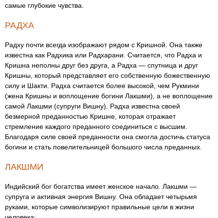
самые глубокие чувства.
РАДХА
Радху почти всегда изображают рядом с Кришной. Она также
известна как Радхика или Радхарани. Считается, что Радха и
Кришна неполны друг без друга, а Радха — спутница и друг
Кришны, который представляет его собственную божественную
силу и Шакти. Радха считается более высокой, чем Рукмини
(жена Кришны и воплощение богини Лакшми), а не воплощение
самой Лакшми (супруги Вишну). Радха известна своей
безмерной преданностью Кришне, которая отражает
стремление каждого преданного соединиться с высшим.
Благодаря силе своей преданности она смогла достичь статуса
богини и стать повелительницей большого числа преданных.
ЛАКШМИ
Индийский бог богатства имеет женское начало. Лакшми —
супруга и активная энергия Вишну. Она обладает четырьмя
руками, которые символизируют правильные цели в жизни
человека: