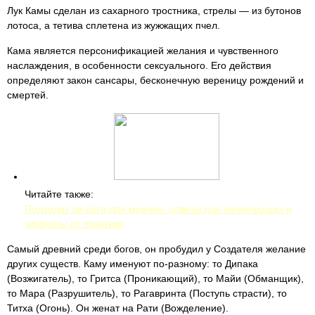
Лук Камы сделан из сахарного тростника, стрелы — из бутонов
лотоса, а тетива сплетена из жужжащих пчел.
Кама является персонификацией желания и чувственного
наслаждения, в особенности сексуального. Его действия
определяют закон сансары, бесконечную вереницу рождений и
смертей.
Читайте также:
Подходит ли йога для мужчин: советы для начинающих и
эффекты от практики
Самый древний среди богов, он пробудил у Создателя желание
других существ. Каму именуют по-разному: то Дипака
(Возжигатель), то Гритса (Проникающий), то Майи (Обманщик),
то Мара (Разрушитель), то Рагавринта (Поступь страсти), то
Титха (Огонь). Он женат на Рати (Вожделение).