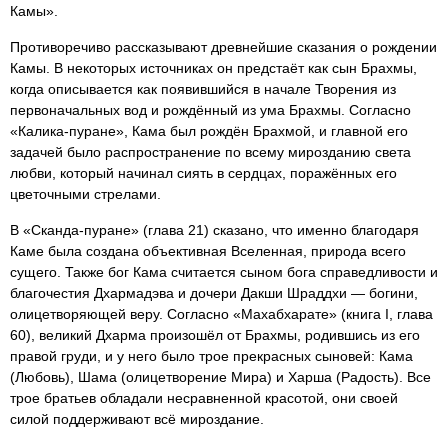
Камы».
Противоречиво рассказывают древнейшие сказания о рождении
Камы. В некоторых источниках он предстаёт как сын Брахмы,
когда описывается как появившийся в начале Творения из
первоначальных вод и рождённый из ума Брахмы. Согласно
«Калика-пуране», Кама был рождён Брахмой, и главной его
задачей было распространение по всему мирозданию света
любви, который начинал сиять в сердцах, поражённых его
цветочными стрелами.
В «Сканда-пуране» (глава 21) сказано, что именно благодаря
Каме была создана объективная Вселенная, природа всего
сущего. Также бог Кама считается сыном бога справедливости и
благочестия Дхармадэва и дочери Дакши Шраддхи — богини,
олицетворяющей веру. Согласно «Махабхарате» (книга I, глава
60), великий Дхарма произошёл от Брахмы, родившись из его
правой груди, и у него было трое прекрасных сыновей: Кама
(Любовь), Шама (олицетворение Мира) и Харша (Радость). Все
трое братьев обладали несравненной красотой, они своей
силой поддерживают всё мироздание.