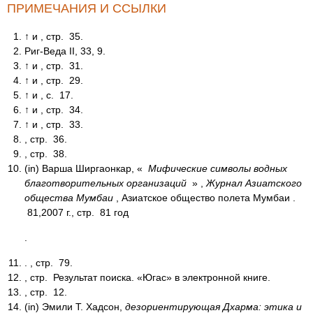
ПРИМЕЧАНИЯ И ССЫЛКИ
↑ и ,
стр.
35.
Риг-Веда II, 33, 9.
↑ и ,
стр.
31.
↑ и ,
стр.
29.
↑ и ,
с.
17.
↑ и ,
стр.
34.
↑ и ,
стр.
33.
,
стр.
36.
,
стр.
38.
(in)
Варша Ширгаонкар, «
Мифические символы водных
благотворительных организаций
» ,
Журнал Азиатского
общества Мумбаи
, Азиатское общество
полета
Мумбаи
.
81,2007 г.,
стр.
81 год
.
. ,
стр.
79.
,
стр.
Результат поиска. «Югас» в электронной книге.
,
стр.
12.
(in)
Эмили Т. Хадсон,
дезориентирующая Дхарма: этика и