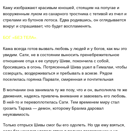
Каму изображают красивым юношей, стоящим на попугае и
вооруженным луком из сахарного тростника с тетивой из пчел и
стрелами из бутонов лотоса. Едва родившись, он оглядывается
вокруг и спрашивает, что будет воспламенять.
БОГ «БЕЗ ТЕЛА».
Кама всегда готов вызвать любовь у людей и у богов, как мы это
увидим. Сати, не в состоянии выносить пренебрежительное
отношение отца к ее супругу Шиве, покончила с собой,
бросившись в огонь. Потрясенный Шива ушел в Гималаи, чтобы
созерцать, воздерживаться и пребывать в аскезе. Рядом
поселилась горянка Парвати, смиренная и почтительная
В молчании она занимала ту же позу, что и он, выполняла те же
движения, надеясь привлечь внимание и завоевать его любовь.
В ней-то и перевоплотилась Сати. Тем временем миру стал
грозить Тарака — демон, которому Брахма даровал
неуязвимость
Только отпрыск Шивы смог бы его одолеть. Но где ему взяться,