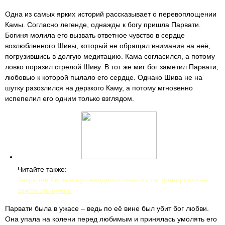
Одна из самых ярких историй рассказывает о перевоплощении
Камы. Согласно легенде, однажды к богу пришла Парвати.
Богиня молила его вызвать ответное чувство в сердце
возлюбленного Шивы, который не обращал внимания на неё,
погрузившись в долгую медитацию. Кама согласился, а потому
ловко поразил стрелой Шиву. В тот же миг бог заметил Парвати,
любовью к которой пылало его сердце. Однако Шива не на
шутку разозлился на дерзкого Каму, а потому мгновенно
испепелил его одним только взглядом.
Читайте также:
Закрытие белково-углеводного окна после тренировки —
зачем это нужно
Парвати была в ужасе – ведь по её вине был убит бог любви.
Она упала на колени перед любимым и принялась умолять его