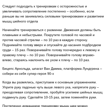
Следует подходить к тренировкам с осторожностью и
увеличивать сопротивление постепенно – особенно, если
раньше вы не занимались силовыми тренировками и развитием
мышц шейного отдела
Начинайте тренироваться с разминки. Движения должны быть
плавными и небыстрыми. Покрутите головой по часовой и
против часовой стрелки – по 10 раз в каждую сторону.
Поднимайте голову вверх и опускайте до касания подбродком
груди – 15 раз. Поворачивайте голову поочередно к левому и
правому плечу – по 10 раз. Поворачивайте голову вправо-
влево, стараясь наклонить ее ухом к плечу – по 10 раз.
Бицепс Арнольда, шпагат Ван Дамма, платформа Лундгрена –
собери из себя супер-героя 90-х
Когда вы размялись, приступаем к основным упражнениям.
Уприте руку ладонью чуть выше левого уха, напрягите руку –
преодолевая сопротивление, пробуйте усилием шейных мышц
подвинуть руку. Сделайте 10-15 раз, затем поменяйте руки.
Постепенно домашнюю тренировку мышц шеи можно