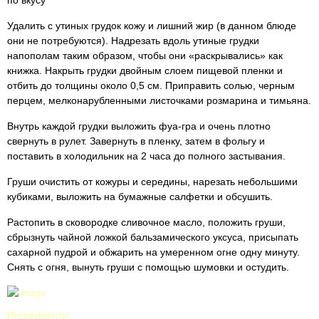
по вкусу
Удалить с утиных грудок кожу и лишний жир (в данном блюде
они не потребуются). Надрезать вдоль утиные грудки
напополам таким образом, чтобы они «раскрывались» как
книжка. Накрыть грудки двойным слоем пищевой пленки и
отбить до толщины около 0,5 см. Приправить солью, черным
перцем, мелконарубленными листочками розмарина и тимьяна.
Внутрь каждой грудки выложить фуа-гра и очень плотно
свернуть в рулет. Завернуть в пленку, затем в фольгу и
поставить в холодильник на 2 часа до полного застывания.
Груши очистить от кожуры и середины, нарезать небольшими
кубиками, выложить на бумажные салфетки и обсушить.
Растопить в сковородке сливочное масло, положить груши,
сбрызнуть чайной ложкой бальзамического уксуса, присыпать
сахарной пудрой и обжарить на умеренном огне одну минуту.
Снять с огня, вынуть груши с помощью шумовки и остудить.
Ингредиенты: