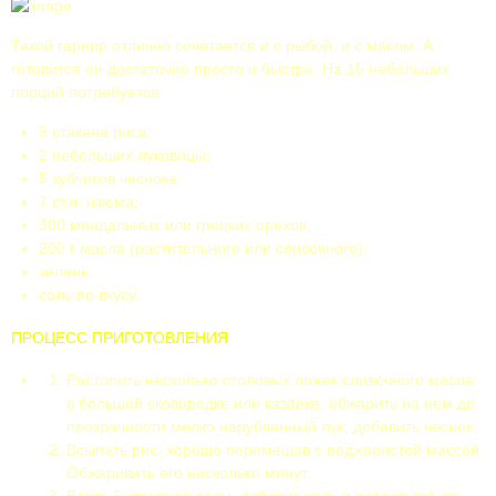
Такой гарнир отлично сочетается и с рыбой, и с мясом. А
готовится он достаточно просто и быстро. На 15 небольших
порций потребуется:
3 стакана риса;
2 небольших луковицы;
5 зубчиков чеснока;
7 ст.л. изюма;
300 миндальных или грецких орехов;
200 г масла (растительного или сливочного);
зелень;
соль по вкусу.
ПРОЦЕСС ПРИГОТОВЛЕНИЯ
Растопить несколько столовых ложек сливочного масла
в большой сковородке или казанке, обжарить на нем до
прозрачности мелко нарубленный лук, добавить чеснок;
Всыпать рис, хорошо перемешав с поджаристой массой.
Обжаривать его несколько минут;