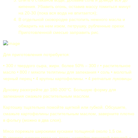
Влить 6 стаканов воды, добавив соль и доведя всё до
кипения. Убавить огонь, оставив массу томиться минут
на 20-30 (пока вся вода не впитается);
В отдельной сковородке растопить немного масла и
обжарить на нем изюм, петрушку, рубленные орехи.
Приготовленной смесью заправить рис.
Для приготовления потребуется:
• 300 г твердого сыра, жирн. более 50% – 300 г • растительное
масло • 800 г мякоти телятины для запекания • соль • молотый
черный перец • 4 крупны картофелины. • 4 репчатые луковицы
Духовку разогрейте до 180-200°С. Большую форму для
запекания смажьте растительным маслом.
Картошку тщательно помойте щеткой или губкой. Обсушите,
смажьте картофелины растительным маслом, заверните плотно
в фольгу (можно в два слоя).
Мясо порежьте широкими кусками толщиной около 1,5 см.
Выложите кусочки мяса на доску, накройте пищевой пленкой и