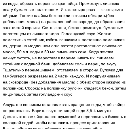
из воды, обрезать неровные края яйца. Промокнуть лишнюю
влагу бумажным полотенцем. И так четыре раза — с четырьмя
яйцами. Тонкие слайсы бекона или ветчины обжарить(без
добавления масла) на раскаленной сковороде, до образования
золотистой корочки. Снять с огня, бекон промокнуть бумажным
полотенцем от лишнего жира. Голландский соус. Желтки
поместить в сотейник, взбить венчиком и постоянно помешивая
их, держа на медленном огне ввести растопленное сливочное
масло, 50 мл. воды и 50 мл лимонного сока. Когда желтки
начнут густеть, не переставая перемешивать их, снимаем
сотейник с водяной бани, добавляем соль и перец по вкусу.
Тщательно перемешиваем, отставляем в сторону. Булочки для
гамбургеров разрезаем на 2 части каждую. И подрумяниваем
на сковороде (без добавления масла) с обеих сторон каждую из
половинок. Сборка: на половинку булочки кладется бекон, затем
яйцо-пашот, затем голландский соус
Аккуратно венчиком останавливать вращение воды, чтобы яйцо
не растеклось. Варить в чуть кипящей воде 3,5-4 минуты.
Достать готовое яйцо-пашот шумовкой и переложить в ёмкость с
холодной водой, чтобы остановить процесс приготовления.
Вынуть яйцо из воды, обрезать неровные края яйца.