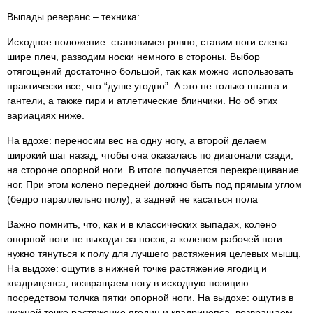
Выпады реверанс – техника:
Исходное положение: становимся ровно, ставим ноги слегка
шире плеч, разводим носки немного в стороны. Выбор
отягощений достаточно большой, так как можно использовать
практически все, что “душе угодно”. А это не только штанга и
гантели, а также гири и атлетические блинчики. Но об этих
вариациях ниже.
На вдохе: переносим вес на одну ногу, а второй делаем
широкий шаг назад, чтобы она оказалась по диагонали сзади,
на стороне опорной ноги. В итоге получается перекрещивание
ног. При этом колено передней должно быть под прямым углом
(бедро параллельно полу), а задней не касаться пола
Важно помнить, что, как и в классических выпадах, колено
опорной ноги не выходит за носок, а коленом рабочей ноги
нужно тянуться к полу для лучшего растяжения целевых мышц.
На выдохе: ощутив в нижней точке растяжение ягодиц и
квадрицепса, возвращаем ногу в исходную позицию
посредством толчка пятки опорной ноги. На выдохе: ощутив в
нижней точке растяжение ягодиц и квадрицепса, возвращаем