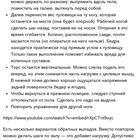
можно держать по-разному: выпрямить вдоль тела,
поместить на талию, вытянуть перед собой.
Далее перенести вес туловища на ту ногу, которая
останется на месте (она будет опорной). Рабочей ногой
сделать шаг назад, поставив ее на носок. Опорная в это
время сгибается. Колено, расположенное сзади, почти
касается пола (но опираться на него нельзя). Бедра
находятся практически под прямым углом к туловищу.
Только такое выполнение поможет избежать вреда для
коленных суставов.
Торс остается вертикальным. Можно слегка подать его
вперед, но этим снимается часть нагрузки с целевых мышц.
В нижней точке должно хорошо ощущаться напряжение
задней поверхности бедер и ягодиц.
Чтобы вернуться в прежнюю позицию, следует ступней
оттолкнуться от пола. Сделать это надо на выдохе.
Повторить упражнение для другой ноги.
httpv://www.youtube.com/watch?v=embed/rXpCTnt9oyc
Есть несколько вариантов обратных выпадов. Вместо повторов,
можно делать шаги по залу — это добавит нагрузку. Допустимо