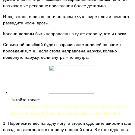
называемые реверанс приседания более детально.
Итак, встаньте ровно, ноги поставьте чуть шире плеч и немного
разведите носки врозь.
Колени должны быть направлены в ту же сторону, что и носки.
Серьезной ошибкой будет сворачивание коленей во время
приседания, т. е., если стопа направлена наружу, колено
повернуто наружу, если внутрь – то внутрь.
Читайте также:
Топ основных поз йоги с подробной техникой выполнения
асан, польза и противопоказания базовых упражнений
1. Перенесите вес на одну ногу, а второй сделайте широкий шаг
назад, по диагонали в сторону опорной ноги. В итоге одна нога