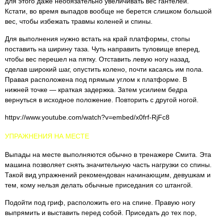
для этого даже необязательно увеличивать вес гантелей.
Кстати, во время выпадов вообще не берется слишком большой
вес, чтобы избежать травмы коленей и спины.
Для выполнения нужно встать на край платформы, стопы
поставить на ширину таза. Чуть направить туловище вперед,
чтобы вес перешел на пятку. Отставить левую ногу назад,
сделав широкий шаг, опустить колено, почти касаясь им пола.
Правая расположена под прямым углом к платформе. В
нижней точке — краткая задержка. Затем усилием бедра
вернуться в исходное положение. Повторить с другой ногой.
httpv://www.youtube.com/watch?v=embed/x0frf-RjFc8
УПРАЖНЕНИЯ НА МЕСТЕ
Выпады на месте выполняются обычно в тренажере Смита. Эта
машина позволяет снять значительную часть нагрузки со спины.
Такой вид упражнений рекомендован начинающим, девушкам и
тем, кому нельзя делать обычные приседания со штангой.
Подойти под гриф, расположить его на спине. Правую ногу
выпрямить и выставить перед собой. Приседать до тех пор,