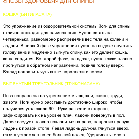
«ПОЗЫ ЗДОРОВЬЯ» ДЛЯ СПИНЫ
КОШКА (БИТИЛАСАНА)
Это упражнение из оздоровительной системы йоги для спины
отлично подходит для начинающих. Нужно встать на
четвереньки, равномерно распределив вес тела на колени и
ладони. В первой фазе упражнения нужно на выдохе опустить
голову вниз и медленно выгнуть спину, как это делает кошка,
когда сердится. Во второй фазе, на вдохе, нужно также плавно
прогнуться в обратном направлении, подняв голову вверх.
Взгляд направить чуть выше параллели с полом.
ВЫТЯНУТЫЙ ТРЕУГОЛЬНИК (ТРИКОНАСАНА)
Поза направлена на укрепление мышц шеи, спины, груди,
живота. Ноги нужно расставить достаточно широко, чтобы
получился угол около 90°. Руки развести в стороны,
зафиксировать их на уровне плеч, ладони повернуть в пол.
Далее следует плавно наклониться вправо, направив правую
ладонь к правой стопе. Левая ладонь должна тянуться вверх,
взгляд устремлен на ее большой палец. Удерживать тело в