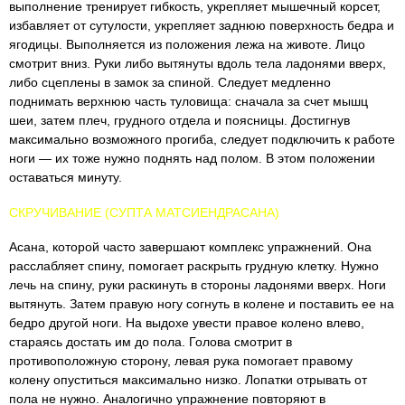
выполнение тренирует гибкость, укрепляет мышечный корсет,
избавляет от сутулости, укрепляет заднюю поверхность бедра и
ягодицы. Выполняется из положения лежа на животе. Лицо
смотрит вниз. Руки либо вытянуты вдоль тела ладонями вверх,
либо сцеплены в замок за спиной. Следует медленно
поднимать верхнюю часть туловища: сначала за счет мышц
шеи, затем плеч, грудного отдела и поясницы. Достигнув
максимально возможного прогиба, следует подключить к работе
ноги — их тоже нужно поднять над полом. В этом положении
оставаться минуту.
СКРУЧИВАНИЕ (СУПТА МАТСИЕНДРАСАНА)
Асана, которой часто завершают комплекс упражнений. Она
расслабляет спину, помогает раскрыть грудную клетку. Нужно
лечь на спину, руки раскинуть в стороны ладонями вверх. Ноги
вытянуть. Затем правую ногу согнуть в колене и поставить ее на
бедро другой ноги. На выдохе увести правое колено влево,
стараясь достать им до пола. Голова смотрит в
противоположную сторону, левая рука помогает правому
колену опуститься максимально низко. Лопатки отрывать от
пола не нужно. Аналогично упражнение повторяют в