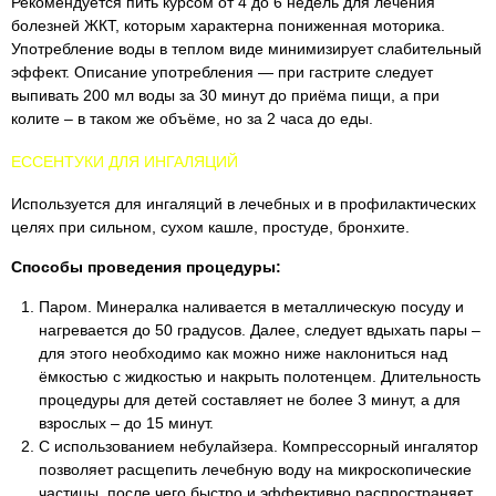
Рекомендуется пить курсом от 4 до 6 недель для лечения
болезней ЖКТ, которым характерна пониженная моторика.
Употребление воды в теплом виде минимизирует слабительный
эффект. Описание употребления — при гастрите следует
выпивать 200 мл воды за 30 минут до приёма пищи, а при
колите – в таком же объёме, но за 2 часа до еды.
ЕССЕНТУКИ ДЛЯ ИНГАЛЯЦИЙ
Используется для ингаляций в лечебных и в профилактических
целях при сильном, сухом кашле, простуде, бронхите.
Способы проведения процедуры:
Паром. Минералка наливается в металлическую посуду и
нагревается до 50 градусов. Далее, следует вдыхать пары –
для этого необходимо как можно ниже наклониться над
ёмкостью с жидкостью и накрыть полотенцем. Длительность
процедуры для детей составляет не более 3 минут, а для
взрослых – до 15 минут.
С использованием небулайзера. Компрессорный ингалятор
позволяет расщепить лечебную воду на микроскопические
частицы, после чего быстро и эффективно распространяет