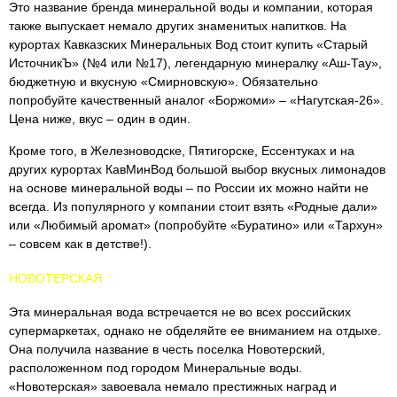
Это название бренда минеральной воды и компании, которая
также выпускает немало других знаменитых напитков. На
курортах Кавказских Минеральных Вод стоит купить «Старый
ИсточникЪ» (№4 или №17), легендарную минералку «Аш-Тау»,
бюджетную и вкусную «Смирновскую». Обязательно
попробуйте качественный аналог «Боржоми» – «Нагутская-26».
Цена ниже, вкус – один в один.
Кроме того, в Железноводске, Пятигорске, Ессентуках и на
других курортах КавМинВод большой выбор вкусных лимонадов
на основе минеральной воды – по России их можно найти не
всегда. Из популярного у компании стоит взять «Родные дали»
или «Любимый аромат» (попробуйте «Буратино» или «Тархун»
– совсем как в детстве!).
НОВОТЕРСКАЯ
Эта минеральная вода встречается не во всех российских
супермаркетах, однако не обделяйте ее вниманием на отдыхе.
Она получила название в честь поселка Новотерский,
расположенном под городом Минеральные воды.
«Новотерская» завоевала немало престижных наград и