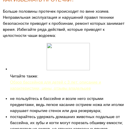
Больше половины протечек происходит по вине хозяев.
Неправильная эксплуатация и нарушений правил техники
безопасности приводит к пробоинам, ремонт которых занимает
время. Избегайте ряда действий, которые приводят к
целостности чаши водоема:
Читайте также:
Обзор бассейнов для детей с 3 лет: описание и
характеристики, цены, отзывы владельцев
не пользуйтесь в бассейне и возле него острыми
предметами, ведь легкое касание острием ножа или иголки
нарушает покрытие стенок или дна резервуара;
постарайтесь удержать домашних животных подальше от
бассейна, их зубы и когти могут порезать обшивку емкости;
нежелательно сидеть на стенках каркасных прудов –