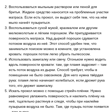
Воспользоваться мыльным раствором или пеной для
бритья. Жидкое средство наносится на проблемные участки
матраса. Если есть прокол, он выдаст себя тем, что на нём
мыло начнёт пузыриться.
Воспользоваться сухой мукой, крахмалом или другим
мелкомолотым и лёгким порошком. Им припудривается
поверхность матраса. Над дыркой порошок сдувается
потоком воздуха из неё. Этот способ удобен тем, что
заниматься поиском можно в комнате, где установлена
кровать: порошок потом легко убрать пылесосом.
Использовать зажигалку или свечу. Огоньком нужно водить
вдоль поверхности кровати: там, где пламя задрожит – там
есть поток воздуха из дырки. Способ требует, чтобы в
помещении не было сквозняков. Для него нужна твёрдая
рука: пламя легко начинает колебаться, если дрожит рука
того, кто держит зажигалку.
Искать прокол можно с помощью стрейч-плёнки. Нужно
равномерно увлажнить поверхность и наклеить плёнку на
неё, тщательно растянув и следя, чтобы при наклейке
пузырьков воздуха не было. Там, где пузырь потом появится
– там дырка.