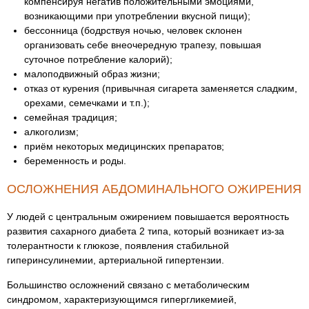
компенсируя негатив положительными эмоциями,
возникающими при употреблении вкусной пищи);
бессонница (бодрствуя ночью, человек склонен
организовать себе внеочередную трапезу, повышая
суточное потребление калорий);
малоподвижный образ жизни;
отказ от курения (привычная сигарета заменяется сладким,
орехами, семечками и т.п.);
семейная традиция;
алкоголизм;
приём некоторых медицинских препаратов;
беременность и роды.
ОСЛОЖНЕНИЯ АБДОМИНАЛЬНОГО ОЖИРЕНИЯ
У людей с центральным ожирением повышается вероятность
развития сахарного диабета 2 типа, который возникает из-за
толерантности к глюкозе, появления стабильной
гиперинсулинемии, артериальной гипертензии.
Большинство осложнений связано с метаболическим
синдромом, характеризующимся гипергликемией,