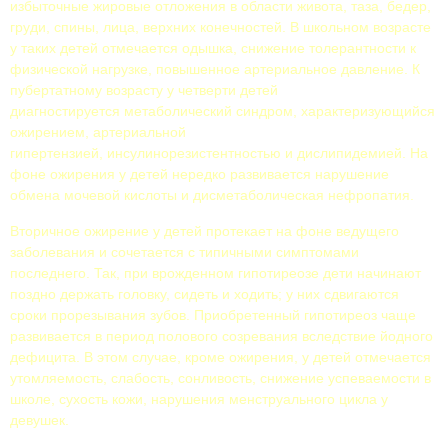
избыточные жировые отложения в области живота, таза, бедер,
груди, спины, лица, верхних конечностей. В школьном возрасте
у таких детей отмечается одышка, снижение толерантности к
физической нагрузке, повышенное артериальное давление. К
пубертатному возрасту у четверти детей
диагностируется метаболический синдром, характеризующийся
ожирением, артериальной
гипертензией, инсулинорезистентностью и дислипидемией. На
фоне ожирения у детей нередко развивается нарушение
обмена мочевой кислоты и дисметаболическая нефропатия.
Вторичное ожирение у детей протекает на фоне ведущего
заболевания и сочетается с типичными симптомами
последнего. Так, при врожденном гипотиреозе дети начинают
поздно держать головку, сидеть и ходить; у них сдвигаются
сроки прорезывания зубов. Приобретенный гипотиреоз чаще
развивается в период полового созревания вследствие йодного
дефицита. В этом случае, кроме ожирения, у детей отмечается
утомляемость, слабость, сонливость, снижение успеваемости в
школе, сухость кожи, нарушения менструального цикла у
девушек.