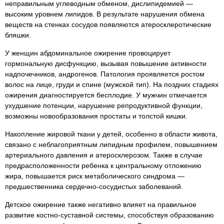
неправильным углеводным обменом, дислипидемией —
высоким уровнем липидов. В результате нарушения обмена
веществ на стенках сосудов появляются атеросклеротические
бляшки.
У женщин абдоминальное ожирение провоцирует
гормональную дисфункцию, вызывая повышение активности
надпочечников, андрогенов. Патология проявляется ростом
волос на лице, груди и спине (мужской тип). На поздних стадиях
ожирения диагностируется бесплодие. У мужчин отмечается
ухудшение потенции, нарушение репродуктивной функции,
возможны новообразования простаты и толстой кишки.
Накопление жировой ткани у детей, особенно в области живота,
связано с неблагоприятным липидным профилем, повышением
артериального давления и атеросклерозом. Также в случае
предрасположенности ребенка к центральному отложению
жира, повышается риск метаболического синдрома —
предшественника сердечно-сосудистых заболеваний.
Детское ожирение также негативно влияет на правильное
развитие костно-суставной системы, способствуя образованию