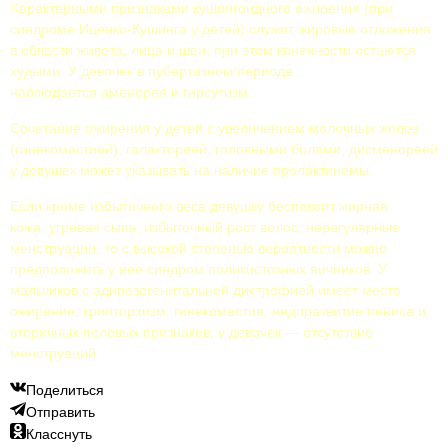
Характерными признаками кушингоидного ожирения (при
синдроме Иценко-Кушинга у детей) служат жировые отложения
в области живота, лица и шеи; при этом конечности остаются
худыми. У девочек в пубертатном периоде
наблюдается аменорея и гирсутизм.
Сочетание ожирения у детей с увеличением молочных желез
(гинекомастией), галактореей, головными болями, дисменореей
у девушек может указывать на наличие пролактиномы.
Если кроме избыточного веса девушку беспокоит жирная
кожа, угревая сыпь, избыточный рост волос, нерегулярные
менструации, то с высокой степенью вероятности можно
предположить у нее синдром поликистозных яичников. У
мальчиков с адипозогенитальной дистрофией имеет место
ожирение, крипторхизм, гинекомастия, недоразвитие пениса и
вторичных половых признаков; у девочек — отсутствие
менструаций.
Поделиться
Отправить
Класснуть