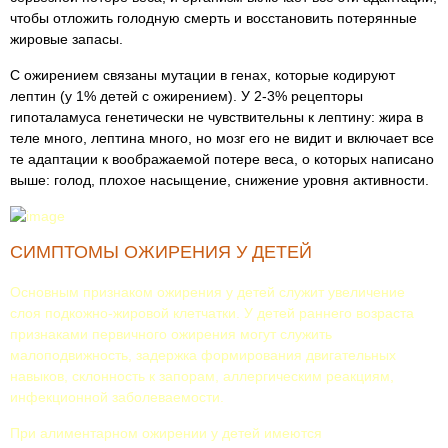
чтобы отложить голодную смерть и восстановить потерянные
жировые запасы.
С ожирением связаны мутации в генах, которые кодируют
лептин (у 1% детей с ожирением). У 2-3% рецепторы
гипоталамуса генетически не чувствительны к лептину: жира в
теле много, лептина много, но мозг его не видит и включает все
те адаптации к воображаемой потере веса, о которых написано
выше: голод, плохое насыщение, снижение уровня активности.
СИМПТОМЫ ОЖИРЕНИЯ У ДЕТЕЙ
Основным признаком ожирения у детей служит увеличение
слоя подкожно-жировой клетчатки. У детей раннего возраста
признаками первичного ожирения могут служить
малоподвижность, задержка формирования двигательных
навыков, склонность к запорам, аллергическим реакциям,
инфекционной заболеваемости.
При алиментарном ожирении у детей имеются