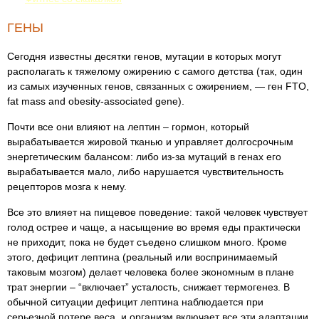
ГЕНЫ
Сегодня известны десятки генов, мутации в которых могут
располагать к тяжелому ожирению с самого детства (так, один
из самых изученных генов, связанных с ожирением, — ген FTO,
fat mass and obesity-associated gene).
Почти все они влияют на лептин – гормон, который
вырабатывается жировой тканью и управляет долгосрочным
энергетическим балансом: либо из-за мутаций в генах его
вырабатывается мало, либо нарушается чувствительность
рецепторов мозга к нему.
Все это влияет на пищевое поведение: такой человек чувствует
голод острее и чаще, а насыщение во время еды практически
не приходит, пока не будет съедено слишком много. Кроме
этого, дефицит лептина (реальный или воспринимаемый
таковым мозгом) делает человека более экономным в плане
трат энергии – “включает” усталость, снижает термогенез. В
обычной ситуации дефицит лептина наблюдается при
серьезной потере веса, и организм включает все эти адаптации,