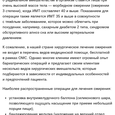
о радикальном вмешательстве в организм ставится лишь при
очень высокой массе тела — морбидном ожирении (ожирении
3 степени), когда ИМТ составляет 40 и выше. Показанием для
операции также является ИМТ 35 и выше в совокупности
с тяжёлым заболеванием, которое можно облегчить при
похудении, например, сахарным диабетом 2 типа, синдромом
обструктивного апноэ сна или высоким артериальном
давлением.
К сожалению, в нашей стране хирургическое лечение ожирения
не входит в перечень видов медицинской помощи, бесплатной
в рамках ОМС. Однако многие клиники имеют огромный опыт
бариатрических операций и предлагают своим клиентам
несколько видов хирургических вмешательств, которые
подбираются в зависимости от индивидуальных особенностей
и предпочтений пациента.
Наиболее распространенные операции для лечения ожирения:
установка внутрижелудочного баллона (силиконового шара,
позволяющего ощущать насыщение при приеме небольшой
порции пищи);
бандажирование желудка (наложение на верхний отдел