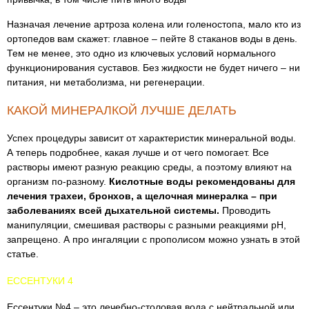
Назначая лечение артроза колена или голеностопа, мало кто из
ортопедов вам скажет: главное – пейте 8 стаканов воды в день.
Тем не менее, это одно из ключевых условий нормального
функционирования суставов. Без жидкости не будет ничего – ни
питания, ни метаболизма, ни регенерации.
КАКОЙ МИНЕРАЛКОЙ ЛУЧШЕ ДЕЛАТЬ
Успех процедуры зависит от характеристик минеральной воды.
А теперь подробнее, какая лучше и от чего помогает. Все
растворы имеют разную реакцию среды, а поэтому влияют на
организм по-разному.
Кислотные воды рекомендованы для
лечения трахеи, бронхов, а щелочная минералка – при
заболеваниях всей дыхательной системы.
Проводить
манипуляции, смешивая растворы с разными реакциями рН,
запрещено. А про ингаляции с прополисом можно узнать в этой
статье.
ЕССЕНТУКИ 4
Ессентуки №4 – это лечебно-столовая вода с нейтральной или