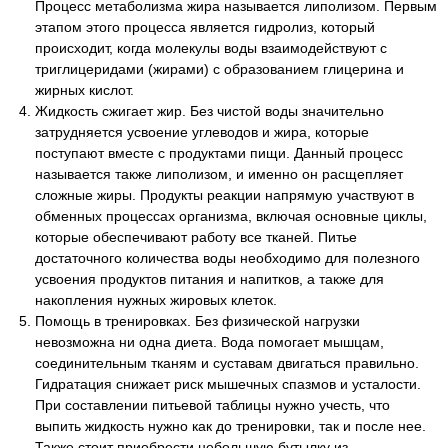
Процесс метаболизма жира называется липолизом. Первым
этапом этого процесса является гидролиз, который
происходит, когда молекулы воды взаимодействуют с
триглицеридами (жирами) с образованием глицерина и
жирных кислот.
Жидкость сжигает жир. Без чистой воды значительно
затрудняется усвоение углеводов и жира, которые
поступают вместе с продуктами пищи. Данный процесс
называется также липолизом, и именно он расщепляет
сложные жиры. Продукты реакции напрямую участвуют в
обменных процессах организма, включая основные циклы,
которые обеспечивают работу все тканей. Питье
достаточного количества воды необходимо для полезного
усвоения продуктов питания и напитков, а также для
накопления нужных жировых клеток.
Помощь в тренировках. Без физической нагрузки
невозможна ни одна диета. Вода помогает мышцам,
соединительным тканям и суставам двигаться правильно.
Гидратация снижает риск мышечных спазмов и усталости.
При составлении питьевой таблицы нужно учесть, что
выпить жидкость нужно как до тренировки, так и после нее.
Также стоит приобрести небольшую бутылку из