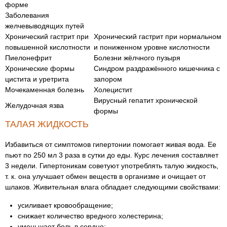
форме
Заболевания
желчевыводящих путей
Хронический гастрит при
Хронический гастрит при нормальном
повышенной кислотности
и пониженном уровне кислотности
Пиелонефрит
Болезни жёлчного пузыря
Хронические формы
Синдром раздражённого кишечника с
цистита и уретрита
запором
Мочекаменная болезнь
Холецистит
Вирусный гепатит хронической
Желудочная язва
формы
ТАЛАЯ ЖИДКОСТЬ
Избавиться от симптомов гипертонии помогает живая вода. Ее
пьют по 250 мл 3 раза в сутки до еды. Курс лечения составляет
3 недели. Гипертоникам советуют употреблять талую жидкость,
т. к. она улучшает обмен веществ в организме и очищает от
шлаков. Живительная влага обладает следующими свойствами:
усиливает кровообращение;
снижает количество вредного холестерина;
уменьшает боль в сердце;